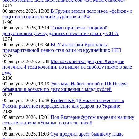
1415
06 августа 2026, 15:08
В Грузии завели дело из-за «фейков» в
соцсетях о притеснениях туристов из РФ
1496
06 августа 2026, 12:14
Трамп пригрозил тюрьмой
допустившим утечку данных о нехватке ракет у США
1374
06 августа 2026, 09:34
ВСУ атаковали Ярославль:
предварительной целью стал один из крупнейших НПЗ
5376
05 августа 2026, 21:38
Московский экс-депутат Харадизе
получила 4 года колонии, но вышла на свободу прямо в зале
суда
2136
05 августа 2026, 19:19
Экс-зама Набиуллиной в ЦБ Исаева
объявили в розыск по делу хищения 4 млрд рублей
2823
05 августа 2026, 15:48
Reuters: КНДР может разместить в
России ракетное подразделение для ударов по Украине
2188
05 августа 2026, 15:01
Под Екатеринбургом взорвали машину
создателя дрона «Упырь», водитель погиб
2036
05 августа 2026, 11:03
Суд продлил арест бывшему главе