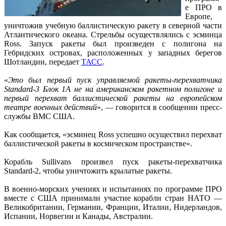
е ПРО в
Европе,
уничтожив учебную баллистическую ракету в северной части
Атлантического океана. Стрельбы осуществлялись с эсминца
Ross. Запуск ракеты был произведен с полигона на
Гебридских островах, расположенных у западных берегов
Шотландии, передает
ТАСС
.
«
Это был первый пуск управляемой ракеты-перехватчика
Standard-3 Блок 1А не на американском ракетном полигоне и
первый перехват баллистической ракеты на европейском
театре военных действий
», — говорится в сообщении пресс-
службы ВМС США.
Как сообщается, «эсминец Ross успешно осуществил перехват
баллистической ракеты в космическом пространстве».
Корабль Sullivans произвел пуск ракеты-перехватчика
Standard-2, чтобы уничтожить крылатые ракеты.
В военно-морских учениях и испытаниях по программе ПРО
вместе с США принимали участие корабли стран НАТО —
Великобритании, Германии, Франции, Италии, Нидерландов,
Испании, Норвегии и Канады, Австралии.