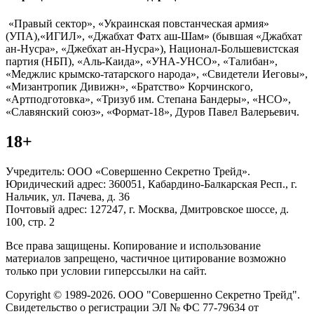
«Правый сектор», «Украинская повстанческая армия»
(УПА),«ИГИЛ», «Джабхат Фатх аш-Шам» (бывшая «Джабхат
ан-Нусра», «Джебхат ан-Нусра»), Национал-Большевистская
партия (НБП), «Аль-Каида», «УНА-УНСО», «Талибан»,
«Меджлис крымско-татарского народа», «Свидетели Иеговы»,
«Мизантропик Дивижн», «Братство» Корчинского,
«Артподготовка», «Тризуб им. Степана Бандеры», «НСО»,
«Славянский союз», «Формат-18», Дуров Павел Валерьевич.
18+
Учредитель: ООО «Совершенно Секретно Трейд».
Юридический адрес: 360051, Кабардино-Балкарская Респ., г.
Нальчик, ул. Пачева, д. 36
Почтовый адрес: 127247, г. Москва, Дмитровское шоссе, д.
100, стр. 2
Все права защищены. Копирование и использование
материалов запрещено, частичное цитирование возможно
только при условии гиперссылки на сайт.
Copyright © 1989-2026. ООО "Совершенно Секретно Трейд".
Свидетельство о регистрации ЭЛ № ФС 77-79634 от