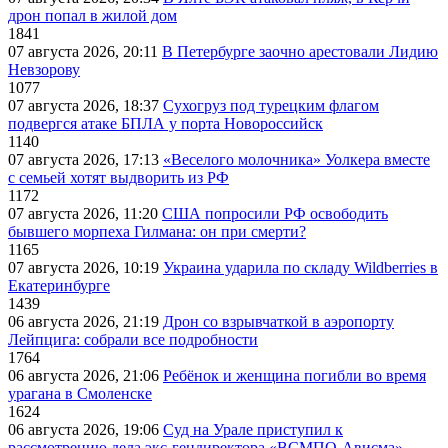
дрон попал в жилой дом
1841
07 августа 2026, 20:11
В Петербурге заочно арестовали Лидию
Невзорову
1077
07 августа 2026, 18:37
Сухогруз под турецким флагом
подвергся атаке БПЛА у порта Новороссийск
1140
07 августа 2026, 17:13
«Веселого молочника» Уолкера вместе
с семьей хотят выдворить из РФ
1172
07 августа 2026, 11:20
США попросили РФ освободить
бывшего морпеха Гилмана: он при смерти?
1165
07 августа 2026, 10:19
Украина ударила по складу Wildberries в
Екатеринбурге
1439
06 августа 2026, 21:19
Дрон со взрывчаткой в аэропорту
Лейпцига: собрали все подробности
1764
06 августа 2026, 21:06
Ребёнок и женщина погибли во время
урагана в Смоленске
1624
06 августа 2026, 19:06
Суд на Урале приступил к
рассмотрению дела экс-гендиректора «ВСМПО-Ависма»