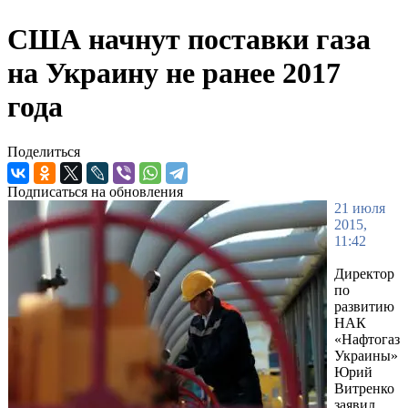
США начнут поставки газа
на Украину не ранее 2017
года
Поделиться
Подписаться на обновления
21 июля
2015,
11:42
Директор
по
развитию
НАК
«Нафтогаз
Украины»
Юрий
Витренко
заявил,