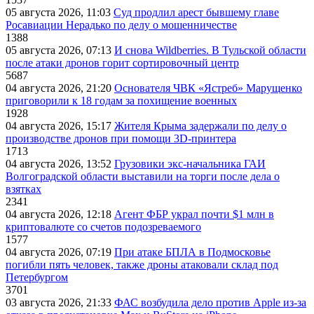
05 августа 2026, 11:03
Суд продлил арест бывшему главе
Росавиации Нерадько по делу о мошенничестве
1388
05 августа 2026, 07:13
И снова Wildberries. В Тульской области
после атаки дронов горит сортировочный центр
5687
04 августа 2026, 21:20
Основателя ЧВК «Ястреб» Марущенко
приговорили к 18 годам за похищение военных
1928
04 августа 2026, 15:17
Жителя Крыма задержали по делу о
производстве дронов при помощи 3D‑принтера
1713
04 августа 2026, 13:52
Грузовики экс-начальника ГАИ
Волгоградской области выставили на торги после дела о
взятках
2341
04 августа 2026, 12:18
Агент ФБР украл почти $1 млн в
криптовалюте со счетов подозреваемого
1577
04 августа 2026, 07:19
При атаке БПЛА в Подмосковье
погибли пять человек, также дроны атаковали склад под
Петербургом
3701
03 августа 2026, 21:33
ФАС возбудила дело против Apple из-за