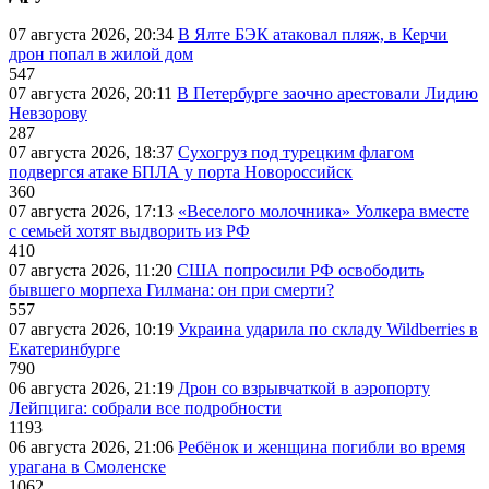
07 августа 2026, 20:34
В Ялте БЭК атаковал пляж, в Керчи
дрон попал в жилой дом
547
07 августа 2026, 20:11
В Петербурге заочно арестовали Лидию
Невзорову
287
07 августа 2026, 18:37
Сухогруз под турецким флагом
подвергся атаке БПЛА у порта Новороссийск
360
07 августа 2026, 17:13
«Веселого молочника» Уолкера вместе
с семьей хотят выдворить из РФ
410
07 августа 2026, 11:20
США попросили РФ освободить
бывшего морпеха Гилмана: он при смерти?
557
07 августа 2026, 10:19
Украина ударила по складу Wildberries в
Екатеринбурге
790
06 августа 2026, 21:19
Дрон со взрывчаткой в аэропорту
Лейпцига: собрали все подробности
1193
06 августа 2026, 21:06
Ребёнок и женщина погибли во время
урагана в Смоленске
1062