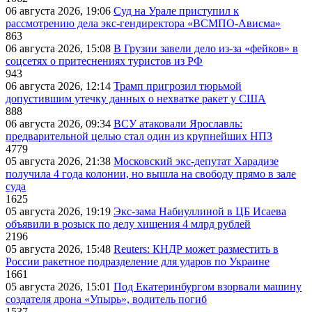
06 августа 2026, 19:06
Суд на Урале приступил к
рассмотрению дела экс-гендиректора «ВСМПО-Ависма»
863
06 августа 2026, 15:08
В Грузии завели дело из-за «фейков» в
соцсетях о притеснениях туристов из РФ
943
06 августа 2026, 12:14
Трамп пригрозил тюрьмой
допустившим утечку данных о нехватке ракет у США
888
06 августа 2026, 09:34
ВСУ атаковали Ярославль:
предварительной целью стал один из крупнейших НПЗ
4779
05 августа 2026, 21:38
Московский экс-депутат Харадизе
получила 4 года колонии, но вышла на свободу прямо в зале
суда
1625
05 августа 2026, 19:19
Экс-зама Набиуллиной в ЦБ Исаева
объявили в розыск по делу хищения 4 млрд рублей
2196
05 августа 2026, 15:48
Reuters: КНДР может разместить в
России ракетное подразделение для ударов по Украине
1661
05 августа 2026, 15:01
Под Екатеринбургом взорвали машину
создателя дрона «Упырь», водитель погиб
1537