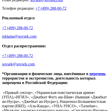
Телефон редакции:
+7 (499) 288-00-72
Рекламный отдел:
+7 (499) 288-00-72
reklama@sovsek.com
Отдел распространения:
+7 (499) 288-00-72
sovsek@sovsek.com
*Организации и физические лица, внесённные в
перечень
террористов и экстремистов, деятельность которых
запрещена в Российской Федерации:
«Правый сектор», «Украинская повстанческая армия»
(УПА),«ИГИЛ», «Джабхат Фатх аш-Шам» (бывшая «Джабхат
ан-Нусра», «Джебхат ан-Нусра»), Национал-Большевистская
партия (НБП), «Аль-Каида», «УНА-УНСО», «Талибан»,
«Меджлис крымско-татарского народа», «Свидетели Иеговы»,