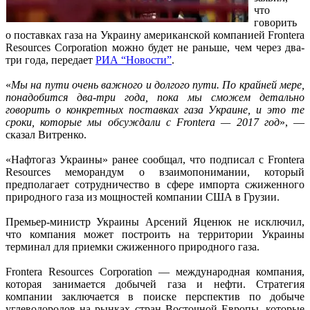
что
говорить
о поставках газа на Украину американской компанией Frontera
Resources Corporation можно будет не раньше, чем через два-
три года, передает
РИА “Новости”
.
«
Мы на пути очень важного и долгого пути. По крайней мере,
понадобится два-три года, пока мы сможем детально
говорить о конкретных поставках газа Украине, и это те
сроки, которые мы обсуждали с Frontera — 2017 год
», —
сказал Витренко.
«Нафтогаз Украины» ранее сообщал, что подписал с Frontera
Resources меморандум о взаимопонимании, который
предполагает сотрудничество в сфере импорта сжиженного
природного газа из мощностей компании США в Грузии.
Премьер-министр Украины Арсений Яценюк не исключил,
что компания может построить на территории Украины
терминал для приемки сжиженного природного газа.
Frontera Resources Corporation — международная компания,
которая занимается добычей газа и нефти. Стратегия
компании заключается в поиске перспектив по добыче
углеводородов на рынках стран Восточной Европы, которые