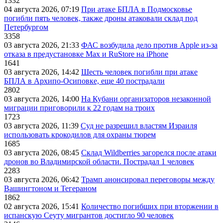
1332
04 августа 2026, 07:19
При атаке БПЛА в Подмосковье
погибли пять человек, также дроны атаковали склад под
Петербургом
3358
03 августа 2026, 21:33
ФАС возбудила дело против Apple из-за
отказа в предустановке Max и RuStore на iPhone
1641
03 августа 2026, 14:42
Шесть человек погибли при атаке
БПЛА в Архипо-Осиповке, еще 40 пострадали
2802
03 августа 2026, 14:00
На Кубани организаторов незаконной
миграции приговорили к 22 годам на троих
1723
03 августа 2026, 11:39
Суд не разрешил властям Израиля
использовать крокодилов для охраны тюрем
1685
03 августа 2026, 08:45
Склад Wildberries загорелся после атаки
дронов во Владимирской области. Пострадал 1 человек
2283
03 августа 2026, 06:42
Трамп анонсировал переговоры между
Вашингтоном и Тегераном
1862
02 августа 2026, 15:41
Количество погибших при вторжении в
испанскую Сеуту мигрантов достигло 90 человек