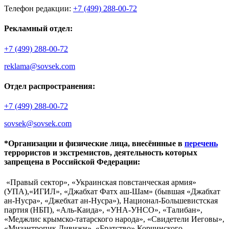
Телефон редакции:
+7 (499) 288-00-72
Рекламный отдел:
+7 (499) 288-00-72
reklama@sovsek.com
Отдел распространения:
+7 (499) 288-00-72
sovsek@sovsek.com
*Организации и физические лица, внесённные в
перечень
террористов и экстремистов, деятельность которых
запрещена в Российской Федерации:
«Правый сектор», «Украинская повстанческая армия»
(УПА),«ИГИЛ», «Джабхат Фатх аш-Шам» (бывшая «Джабхат
ан-Нусра», «Джебхат ан-Нусра»), Национал-Большевистская
партия (НБП), «Аль-Каида», «УНА-УНСО», «Талибан»,
«Меджлис крымско-татарского народа», «Свидетели Иеговы»,
«Мизантропик Дивижн», «Братство» Корчинского,