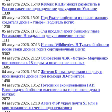
05 августа 2026, 15:48
Reuters: КНДР может разместить в
России ракетное подразделение для ударов по Украине
1339
05 августа 2026, 15:01
Под Екатеринбургом взорвали машину
создателя дрона «Упырь», водитель погиб
1238
05 августа 2026, 11:03
Суд продлил арест бывшему главе
Росавиации Нерадько по делу о мошенничестве
1111
05 августа 2026, 07:13
И снова Wildberries. В Тульской области
после атаки дронов горит сортировочный центр
5302
04 августа 2026, 21:20
Основателя ЧВК «Ястреб» Марущенко
приговорили к 18 годам за похищение военных
1605
04 августа 2026, 15:17
Жителя Крыма задержали по делу о
производстве дронов при помощи 3D‑принтера
1450
04 августа 2026, 13:52
Грузовики экс-начальника ГАИ
Волгоградской области выставили на торги после дела о
взятках
2072
04 августа 2026, 12:18
Агент ФБР украл почти $1 млн в
криптовалюте со счетов подозреваемого