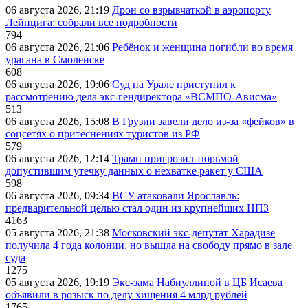
06 августа 2026, 21:19
Дрон со взрывчаткой в аэропорту
Лейпцига: собрали все подробности
794
06 августа 2026, 21:06
Ребёнок и женщина погибли во время
урагана в Смоленске
608
06 августа 2026, 19:06
Суд на Урале приступил к
рассмотрению дела экс-гендиректора «ВСМПО-Ависма»
513
06 августа 2026, 15:08
В Грузии завели дело из-за «фейков» в
соцсетях о притеснениях туристов из РФ
579
06 августа 2026, 12:14
Трамп пригрозил тюрьмой
допустившим утечку данных о нехватке ракет у США
598
06 августа 2026, 09:34
ВСУ атаковали Ярославль:
предварительной целью стал один из крупнейших НПЗ
4163
05 августа 2026, 21:38
Московский экс-депутат Харадизе
получила 4 года колонии, но вышла на свободу прямо в зале
суда
1275
05 августа 2026, 19:19
Экс-зама Набиуллиной в ЦБ Исаева
объявили в розыск по делу хищения 4 млрд рублей
1765