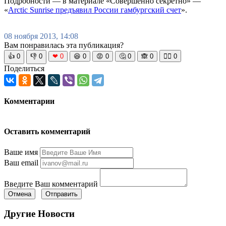
Подробности — в материале «Совершенно секретно» —
«
Arctic Sunrise предъявил России гамбургский счет
».
08 ноября 2013, 14:08
Вам понравилась эта публикация?
👍
0
👎
0
❤
0
😆
0
😡
0
🤔
0
🙈
0
🧘‍♀️
0
Поделиться
Комментарии
Оставить комментарий
Ваше имя
Ваш email
Введите Ваш комментарий
Отмена
Отправить
Другие Новости