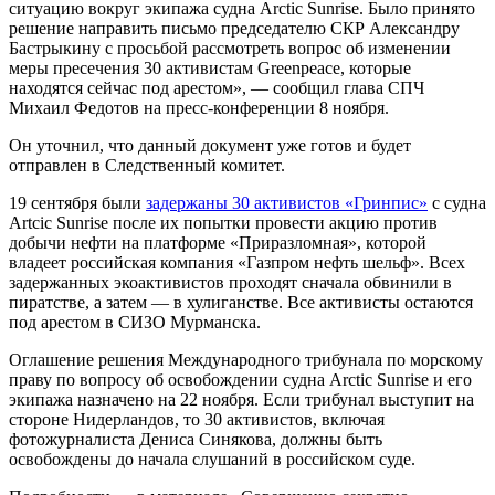
ситуацию вокруг экипажа судна Arctic Sunrise. Было принято
решение направить письмо председателю СКР Александру
Бастрыкину с просьбой рассмотреть вопрос об изменении
меры пресечения 30 активистам Greenpeace, которые
находятся сейчас под арестом», — сообщил глава СПЧ
Михаил Федотов на пресс-конференции 8 ноября.
Он уточнил, что данный документ уже готов и будет
отправлен в Следственный комитет.
19 сентября были
задержаны 30 активистов «Гринпис»
с судна
Artcic Sunrise после их попытки провести акцию против
добычи нефти на платформе «Приразломная», которой
владеет российская компания «Газпром нефть шельф». Всех
задержанных экоактивистов проходят сначала обвинили в
пиратстве, а затем — в хулиганстве. Все активисты остаются
под арестом в СИЗО Мурманска.
Оглашение решения Международного трибунала по морскому
праву по вопросу об освобождении судна Arctic Sunrise и его
экипажа назначено на 22 ноября. Если трибунал выступит на
стороне Нидерландов, то 30 активистов, включая
фотожурналиста Дениса Синякова, должны быть
освобождены до начала слушаний в российском суде.