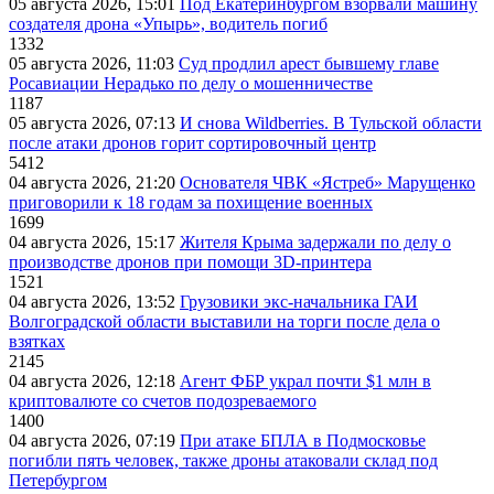
05 августа 2026, 15:01
Под Екатеринбургом взорвали машину
создателя дрона «Упырь», водитель погиб
1332
05 августа 2026, 11:03
Суд продлил арест бывшему главе
Росавиации Нерадько по делу о мошенничестве
1187
05 августа 2026, 07:13
И снова Wildberries. В Тульской области
после атаки дронов горит сортировочный центр
5412
04 августа 2026, 21:20
Основателя ЧВК «Ястреб» Марущенко
приговорили к 18 годам за похищение военных
1699
04 августа 2026, 15:17
Жителя Крыма задержали по делу о
производстве дронов при помощи 3D‑принтера
1521
04 августа 2026, 13:52
Грузовики экс-начальника ГАИ
Волгоградской области выставили на торги после дела о
взятках
2145
04 августа 2026, 12:18
Агент ФБР украл почти $1 млн в
криптовалюте со счетов подозреваемого
1400
04 августа 2026, 07:19
При атаке БПЛА в Подмосковье
погибли пять человек, также дроны атаковали склад под
Петербургом