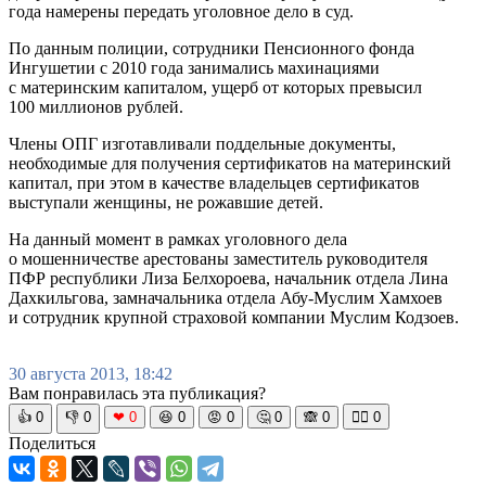
года намерены передать уголовное дело в суд.
По данным полиции, сотрудники Пенсионного фонда
Ингушетии с 2010 года занимались махинациями
с материнским капиталом, ущерб от которых превысил
100 миллионов рублей.
Члены ОПГ изготавливали поддельные документы,
необходимые для получения сертификатов на материнский
капитал, при этом в качестве владельцев сертификатов
выступали женщины, не рожавшие детей.
На данный момент в рамках уголовного дела
о мошенничестве арестованы заместитель руководителя
ПФР республики Лиза Белхороева, начальник отдела Лина
Дахкильгова, замначальника отдела Абу-Муслим Хамхоев
и сотрудник крупной страховой компании Муслим Кодзоев.
30 августа 2013, 18:42
Вам понравилась эта публикация?
👍
0
👎
0
❤
0
😆
0
😡
0
🤔
0
🙈
0
🧘‍♀️
0
Поделиться