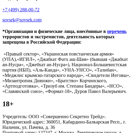
+7 (499) 288-00-72
sovsek@sovsek.com
*Организации и физические лица, внесённные в
перечень
террористов и экстремистов, деятельность которых
запрещена в Российской Федерации:
«Правый сектор», «Украинская повстанческая армия»
(УПА),«ИГИЛ», «Джабхат Фатх аш-Шам» (бывшая «Джабхат
ан-Нусра», «Джебхат ан-Нусра»), Национал-Большевистская
партия (НБП), «Аль-Каида», «УНА-УНСО», «Талибан»,
«Меджлис крымско-татарского народа», «Свидетели Иеговы»,
«Мизантропик Дивижн», «Братство» Корчинского,
«Артподготовка», «Тризуб им. Степана Бандеры», «НСО»,
«Славянский союз», «Формат-18», Дуров Павел Валерьевич.
18+
Учредитель: ООО «Совершенно Секретно Трейд».
Юридический адрес: 360051, Кабардино-Балкарская Респ., г.
Нальчик, ул. Пачева, д. 36
Почтовый адрес: 127247, г. Москва, Дмитровское шоссе, д.