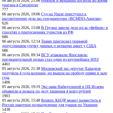
06 августа 2026, 21:06
Ребёнок и женщина погибли во время
урагана в Смоленске
777
06 августа 2026, 19:06
Суд на Урале приступил к
рассмотрению дела экс-гендиректора «ВСМПО-Ависма»
626
06 августа 2026, 15:08
В Грузии завели дело из-за «фейков» в
соцсетях о притеснениях туристов из РФ
686
06 августа 2026, 12:14
Трамп пригрозил тюрьмой
допустившим утечку данных о нехватке ракет у США
686
06 августа 2026, 09:34
ВСУ атаковали Ярославль:
предварительной целью стал один из крупнейших НПЗ
4461
05 августа 2026, 21:38
Московский экс-депутат Харадизе
получила 4 года колонии, но вышла на свободу прямо в зале
суда
1406
05 августа 2026, 19:19
Экс-зама Набиуллиной в ЦБ Исаева
объявили в розыск по делу хищения 4 млрд рублей
1903
05 августа 2026, 15:48
Reuters: КНДР может разместить в
России ракетное подразделение для ударов по Украине
1438