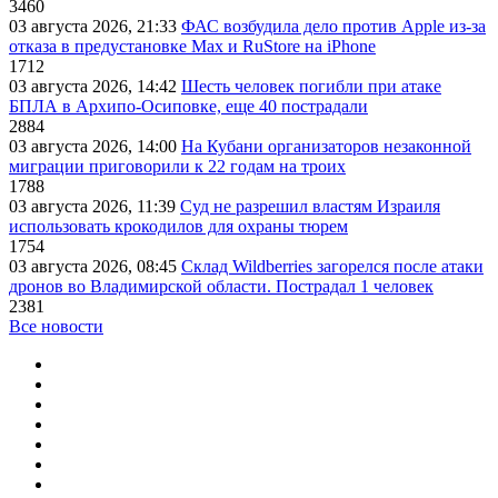
3460
03 августа 2026, 21:33
ФАС возбудила дело против Apple из-за
отказа в предустановке Max и RuStore на iPhone
1712
03 августа 2026, 14:42
Шесть человек погибли при атаке
БПЛА в Архипо-Осиповке, еще 40 пострадали
2884
03 августа 2026, 14:00
На Кубани организаторов незаконной
миграции приговорили к 22 годам на троих
1788
03 августа 2026, 11:39
Суд не разрешил властям Израиля
использовать крокодилов для охраны тюрем
1754
03 августа 2026, 08:45
Склад Wildberries загорелся после атаки
дронов во Владимирской области. Пострадал 1 человек
2381
Все новости