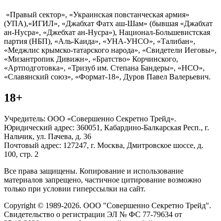
«Правый сектор», «Украинская повстанческая армия»
(УПА),«ИГИЛ», «Джабхат Фатх аш-Шам» (бывшая «Джабхат
ан-Нусра», «Джебхат ан-Нусра»), Национал-Большевистская
партия (НБП), «Аль-Каида», «УНА-УНСО», «Талибан»,
«Меджлис крымско-татарского народа», «Свидетели Иеговы»,
«Мизантропик Дивижн», «Братство» Корчинского,
«Артподготовка», «Тризуб им. Степана Бандеры», «НСО»,
«Славянский союз», «Формат-18», Дуров Павел Валерьевич.
18+
Учредитель: ООО «Совершенно Секретно Трейд».
Юридический адрес: 360051, Кабардино-Балкарская Респ., г.
Нальчик, ул. Пачева, д. 36
Почтовый адрес: 127247, г. Москва, Дмитровское шоссе, д.
100, стр. 2
Все права защищены. Копирование и использование
материалов запрещено, частичное цитирование возможно
только при условии гиперссылки на сайт.
Copyright © 1989-2026. ООО "Совершенно Секретно Трейд".
Свидетельство о регистрации ЭЛ № ФС 77-79634 от