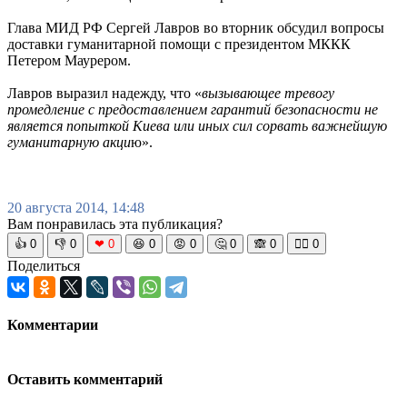
Глава МИД РФ Сергей Лавров во вторник обсудил вопросы
доставки гуманитарной помощи с президентом МККК
Петером Маурером.
Лавров выразил надежду, что «
вызывающее тревогу
промедление с предоставлением гарантий безопасности не
является попыткой Киева или иных сил сорвать важнейшую
гуманитарную акци
ю».
20 августа 2014, 14:48
Вам понравилась эта публикация?
👍
0
👎
0
❤
0
😆
0
😡
0
🤔
0
🙈
0
🧘‍♀️
0
Поделиться
Комментарии
Оставить комментарий