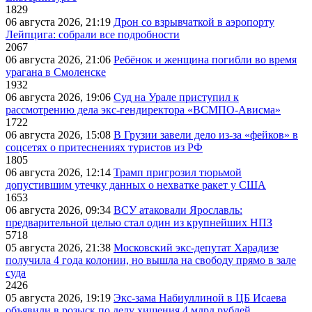
1829
06 августа 2026, 21:19
Дрон со взрывчаткой в аэропорту
Лейпцига: собрали все подробности
2067
06 августа 2026, 21:06
Ребёнок и женщина погибли во время
урагана в Смоленске
1932
06 августа 2026, 19:06
Суд на Урале приступил к
рассмотрению дела экс-гендиректора «ВСМПО-Ависма»
1722
06 августа 2026, 15:08
В Грузии завели дело из-за «фейков» в
соцсетях о притеснениях туристов из РФ
1805
06 августа 2026, 12:14
Трамп пригрозил тюрьмой
допустившим утечку данных о нехватке ракет у США
1653
06 августа 2026, 09:34
ВСУ атаковали Ярославль:
предварительной целью стал один из крупнейших НПЗ
5718
05 августа 2026, 21:38
Московский экс-депутат Харадизе
получила 4 года колонии, но вышла на свободу прямо в зале
суда
2426
05 августа 2026, 19:19
Экс-зама Набиуллиной в ЦБ Исаева
объявили в розыск по делу хищения 4 млрд рублей