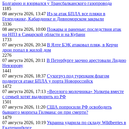
Болгарию и взорвался у Трансбалканского газопровода
1185
08 августа 2026, 13:47
Из-за атак БПЛА все пляжи в
Геленджике, Кабардинке и Дивноморском закрыли
3336
08 августа 2026, 10:00
Пожары и раненые: последствия атак
на НПЗ в Самарской области и на Кубани
1733
07 августа 2026, 20:34
В Ялте БЭК атаковал пляж, в Керчи
дрон попал в жилой дом
2276
07 августа 2026, 20:11
В Петербурге заочно арестовали Лидию
Невзорову
1441
07 августа 2026, 18:37
Сухогруз под турецким флагом
подвергся атаке БПЛА у порта Новороссийск
1472
07 августа 2026, 17:13
«Веселого молочника» Уолкера вместе
с семьей хотят выдворить из РФ
1501
07 августа 2026, 11:20
США попросили РФ освободить
бывшего морпеха Гилмана: он при смерти?
1479
07 августа 2026, 10:19
Украина ударила по складу Wildberries в
Екатеринбурге