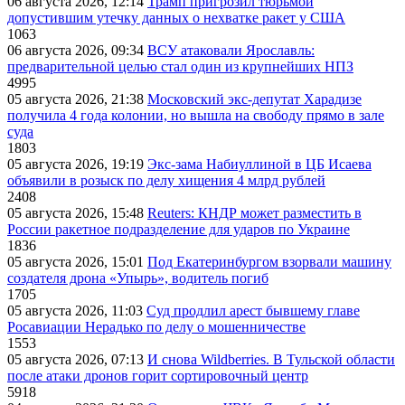
06 августа 2026, 12:14
Трамп пригрозил тюрьмой
допустившим утечку данных о нехватке ракет у США
1063
06 августа 2026, 09:34
ВСУ атаковали Ярославль:
предварительной целью стал один из крупнейших НПЗ
4995
05 августа 2026, 21:38
Московский экс-депутат Харадизе
получила 4 года колонии, но вышла на свободу прямо в зале
суда
1803
05 августа 2026, 19:19
Экс-зама Набиуллиной в ЦБ Исаева
объявили в розыск по делу хищения 4 млрд рублей
2408
05 августа 2026, 15:48
Reuters: КНДР может разместить в
России ракетное подразделение для ударов по Украине
1836
05 августа 2026, 15:01
Под Екатеринбургом взорвали машину
создателя дрона «Упырь», водитель погиб
1705
05 августа 2026, 11:03
Суд продлил арест бывшему главе
Росавиации Нерадько по делу о мошенничестве
1553
05 августа 2026, 07:13
И снова Wildberries. В Тульской области
после атаки дронов горит сортировочный центр
5918