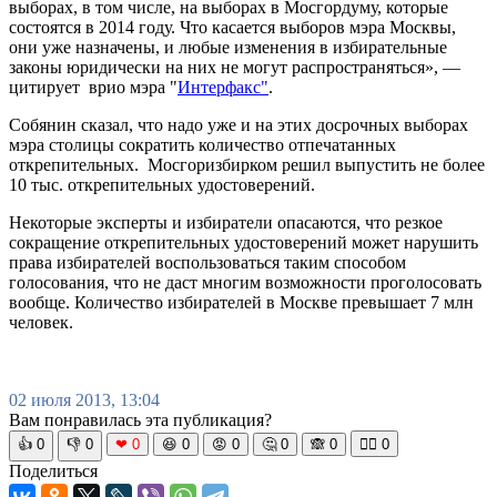
выборах, в том числе, на выборах в Мосгордуму, которые
состоятся в 2014 году. Что касается выборов мэра Москвы,
они уже назначены, и любые изменения в избирательные
законы юридически на них не могут распространяться», —
цитирует врио мэра "
Интерфакс"
.
Собянин сказал, что надо уже и на этих досрочных выборах
мэра столицы сократить количество отпечатанных
открепительных. Мосгоризбирком решил выпустить не более
10 тыс. открепительных удостоверений.
Некоторые эксперты и избиратели опасаются, что резкое
сокращение открепительных удостоверений может нарушить
права избирателей воспользоваться таким способом
голосования, что не даст многим возможности проголосовать
вообще. Количество избирателей в Москве превышает 7 млн
человек.
02 июля 2013, 13:04
Вам понравилась эта публикация?
👍
0
👎
0
❤
0
😆
0
😡
0
🤔
0
🙈
0
🧘‍♀️
0
Поделиться