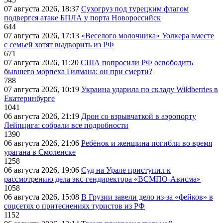
07 августа 2026, 18:37
Сухогруз под турецким флагом
подвергся атаке БПЛА у порта Новороссийск
644
07 августа 2026, 17:13
«Веселого молочника» Уолкера вместе
с семьей хотят выдворить из РФ
671
07 августа 2026, 11:20
США попросили РФ освободить
бывшего морпеха Гилмана: он при смерти?
788
07 августа 2026, 10:19
Украина ударила по складу Wildberries в
Екатеринбурге
1041
06 августа 2026, 21:19
Дрон со взрывчаткой в аэропорту
Лейпцига: собрали все подробности
1390
06 августа 2026, 21:06
Ребёнок и женщина погибли во время
урагана в Смоленске
1258
06 августа 2026, 19:06
Суд на Урале приступил к
рассмотрению дела экс-гендиректора «ВСМПО-Ависма»
1058
06 августа 2026, 15:08
В Грузии завели дело из-за «фейков» в
соцсетях о притеснениях туристов из РФ
1152