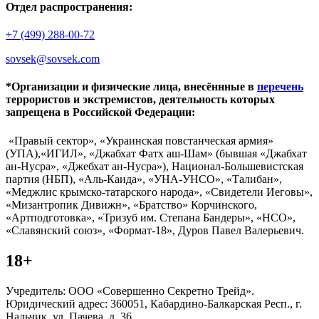
Отдел распространения:
+7 (499) 288-00-72
sovsek@sovsek.com
*Организации и физические лица, внесённные в
перечень
террористов и экстремистов, деятельность которых
запрещена в Российской Федерации:
«Правый сектор», «Украинская повстанческая армия»
(УПА),«ИГИЛ», «Джабхат Фатх аш-Шам» (бывшая «Джабхат
ан-Нусра», «Джебхат ан-Нусра»), Национал-Большевистская
партия (НБП), «Аль-Каида», «УНА-УНСО», «Талибан»,
«Меджлис крымско-татарского народа», «Свидетели Иеговы»,
«Мизантропик Дивижн», «Братство» Корчинского,
«Артподготовка», «Тризуб им. Степана Бандеры», «НСО»,
«Славянский союз», «Формат-18», Дуров Павел Валерьевич.
18+
Учредитель: ООО «Совершенно Секретно Трейд».
Юридический адрес: 360051, Кабардино-Балкарская Респ., г.
Нальчик, ул. Пачева, д. 36