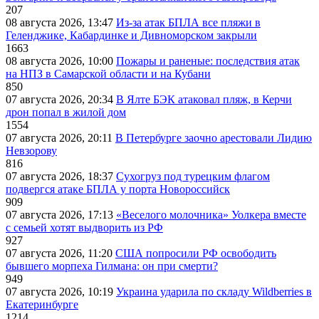
207
08 августа 2026, 13:47
Из-за атак БПЛА все пляжи в
Геленджике, Кабардинке и Дивноморском закрыли
1663
08 августа 2026, 10:00
Пожары и раненые: последствия атак
на НПЗ в Самарской области и на Кубани
850
07 августа 2026, 20:34
В Ялте БЭК атаковал пляж, в Керчи
дрон попал в жилой дом
1554
07 августа 2026, 20:11
В Петербурге заочно арестовали Лидию
Невзорову
816
07 августа 2026, 18:37
Сухогруз под турецким флагом
подвергся атаке БПЛА у порта Новороссийск
909
07 августа 2026, 17:13
«Веселого молочника» Уолкера вместе
с семьей хотят выдворить из РФ
927
07 августа 2026, 11:20
США попросили РФ освободить
бывшего морпеха Гилмана: он при смерти?
949
07 августа 2026, 10:19
Украина ударила по складу Wildberries в
Екатеринбурге
1214