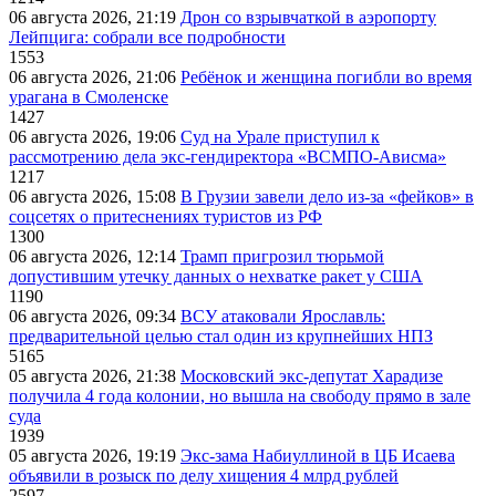
06 августа 2026, 21:19
Дрон со взрывчаткой в аэропорту
Лейпцига: собрали все подробности
1553
06 августа 2026, 21:06
Ребёнок и женщина погибли во время
урагана в Смоленске
1427
06 августа 2026, 19:06
Суд на Урале приступил к
рассмотрению дела экс-гендиректора «ВСМПО-Ависма»
1217
06 августа 2026, 15:08
В Грузии завели дело из-за «фейков» в
соцсетях о притеснениях туристов из РФ
1300
06 августа 2026, 12:14
Трамп пригрозил тюрьмой
допустившим утечку данных о нехватке ракет у США
1190
06 августа 2026, 09:34
ВСУ атаковали Ярославль:
предварительной целью стал один из крупнейших НПЗ
5165
05 августа 2026, 21:38
Московский экс-депутат Харадизе
получила 4 года колонии, но вышла на свободу прямо в зале
суда
1939
05 августа 2026, 19:19
Экс-зама Набиуллиной в ЦБ Исаева
объявили в розыск по делу хищения 4 млрд рублей
2597