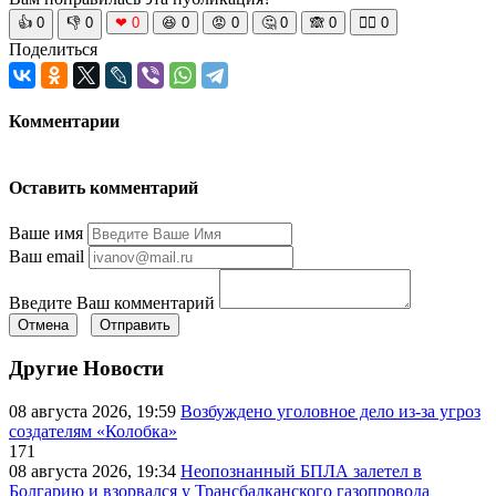
👍
0
👎
0
❤
0
😆
0
😡
0
🤔
0
🙈
0
🧘‍♀️
0
Поделиться
Комментарии
Оставить комментарий
Ваше имя
Ваш email
Введите Ваш комментарий
Отмена
Отправить
Другие Новости
08 августа 2026, 19:59
Возбуждено уголовное дело из-за угроз
создателям «Колобка»
171
08 августа 2026, 19:34
Неопознанный БПЛА залетел в
Болгарию и взорвался у Трансбалканского газопровода