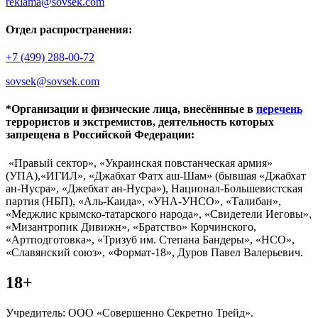
reklama@sovsek.com
Отдел распространения:
+7 (499) 288-00-72
sovsek@sovsek.com
*Организации и физические лица, внесённные в
перечень
террористов и экстремистов, деятельность которых
запрещена в Российской Федерации:
«Правый сектор», «Украинская повстанческая армия»
(УПА),«ИГИЛ», «Джабхат Фатх аш-Шам» (бывшая «Джабхат
ан-Нусра», «Джебхат ан-Нусра»), Национал-Большевистская
партия (НБП), «Аль-Каида», «УНА-УНСО», «Талибан»,
«Меджлис крымско-татарского народа», «Свидетели Иеговы»,
«Мизантропик Дивижн», «Братство» Корчинского,
«Артподготовка», «Тризуб им. Степана Бандеры», «НСО»,
«Славянский союз», «Формат-18», Дуров Павел Валерьевич.
18+
Учредитель: ООО «Совершенно Секретно Трейд».