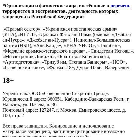
*Организации и физические лица, внесённные в
перечень
террористов и экстремистов, деятельность которых
запрещена в Российской Федерации:
«Правый сектор», «Украинская повстанческая армия»
(УПА),«ИГИЛ», «Джабхат Фатх аш-Шам» (бывшая «Джабхат
ан-Нусра», «Джебхат ан-Нусра»), Национал-Большевистская
партия (НБП), «Аль-Каида», «УНА-УНСО», «Талибан»,
«Меджлис крымско-татарского народа», «Свидетели Иеговы»,
«Мизантропик Дивижн», «Братство» Корчинского,
«Артподготовка», «Тризуб им. Степана Бандеры», «НСО»,
«Славянский союз», «Формат-18», Дуров Павел Валерьевич.
18+
Учредитель: ООО «Совершенно Секретно Трейд».
Юридический адрес: 360051, Кабардино-Балкарская Респ., г.
Нальчик, ул. Пачева, д. 36
Почтовый адрес: 127247, г. Москва, Дмитровское шоссе, д.
100, стр. 2
Все права защищены. Копирование и использование
материалов запрещено, частичное цитирование возможно
только при условии гиперссылки на сайт.