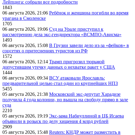
Лейпцига: собрали все подробности
1843
06 августа 2026, 21:06
Ребёнок и женщина погибли во время
урагана в Смоленске
1705
06 августа 2026, 19:06
Суд на Урале приступил к
рассмотрению дела экс-гендиректора «ВСМПО-Ависма»
1493
06 августа 2026, 15:08
В Грузии завели дело из-за «фейков» в
соцсетях о притеснениях туристов из РФ
1572
06 августа 2026, 12:14
Трамп пригрозил тюрьмой
допустившим утечку данных о нехватке ракет у США
1444
06 августа 2026, 09:34
ВСУ атаковали Ярославль:
предварительной целью стал один из крупнейших НПЗ
5455
05 августа 2026, 21:38
Московский экс-депутат Харадизе
получила 4 года колонии, но вышла на свободу прямо в зале
суда
2210
05 августа 2026, 19:19
Экс-зама Набиуллиной в ЦБ Исаева
объявили в розыск по делу хищения 4 млрд рублей
2909
05 августа 2026, 15:48
Reuters: КНДР может разместить в