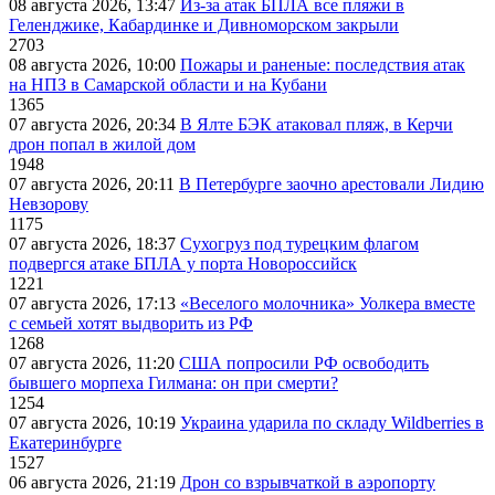
08 августа 2026, 13:47
Из-за атак БПЛА все пляжи в
Геленджике, Кабардинке и Дивноморском закрыли
2703
08 августа 2026, 10:00
Пожары и раненые: последствия атак
на НПЗ в Самарской области и на Кубани
1365
07 августа 2026, 20:34
В Ялте БЭК атаковал пляж, в Керчи
дрон попал в жилой дом
1948
07 августа 2026, 20:11
В Петербурге заочно арестовали Лидию
Невзорову
1175
07 августа 2026, 18:37
Сухогруз под турецким флагом
подвергся атаке БПЛА у порта Новороссийск
1221
07 августа 2026, 17:13
«Веселого молочника» Уолкера вместе
с семьей хотят выдворить из РФ
1268
07 августа 2026, 11:20
США попросили РФ освободить
бывшего морпеха Гилмана: он при смерти?
1254
07 августа 2026, 10:19
Украина ударила по складу Wildberries в
Екатеринбурге
1527
06 августа 2026, 21:19
Дрон со взрывчаткой в аэропорту