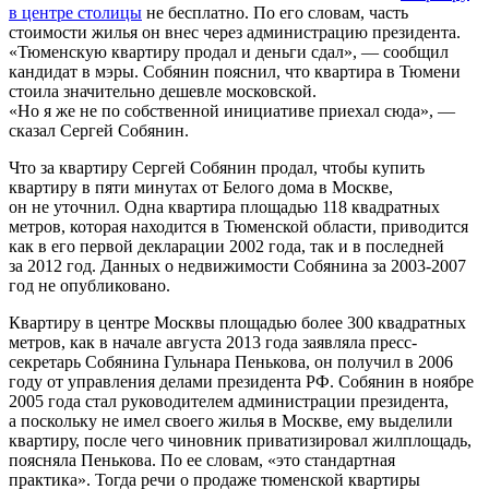
в центре столицы
не бесплатно. По его словам, часть
стоимости жилья он внес через администрацию президента.
«Тюменскую квартиру продал и деньги сдал», — сообщил
кандидат в мэры. Собянин пояснил, что квартира в Тюмени
стоила значительно дешевле московской.
«Но я же не по собственной инициативе приехал сюда», —
сказал Сергей Собянин.
Что за квартиру Сергей Собянин продал, чтобы купить
квартиру в пяти минутах от Белого дома в Москве,
он не уточнил. Одна квартира площадью 118 квадратных
метров, которая находится в Тюменской области, приводится
как в его первой декларации 2002 года, так и в последней
за 2012 год. Данных о недвижимости Собянина за 2003-2007
год не опубликовано.
Квартиру в центре Москвы площадью более 300 квадратных
метров, как в начале августа 2013 года заявляла пресс-
секретарь Собянина Гульнара Пенькова, он получил в 2006
году от управления делами президента РФ. Собянин в ноябре
2005 года стал руководителем администрации президента,
а поскольку не имел своего жилья в Москве, ему выделили
квартиру, после чего чиновник приватизировал жилплощадь,
поясняла Пенькова. По ее словам, «это стандартная
практика». Тогда речи о продаже тюменской квартиры