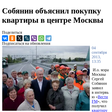
Собянин объяснил покупку
квартиры в центре Москвы
Поделиться
Подписаться на обновления
04
сентября
2013,
13:35
И.о. мэра
Москвы
Сергей
Собянин
заявил
в интервь
ю «
Вести
FM
», что
получил
квартиру