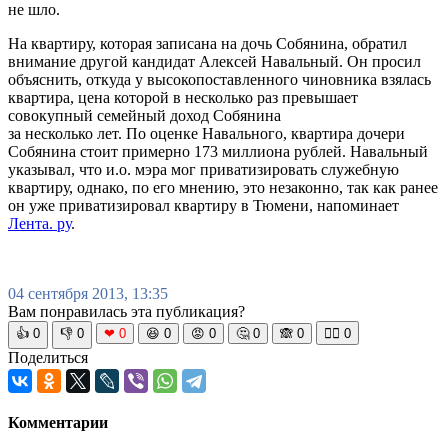
не шло.
На квартиру, которая записана на дочь Собянина, обратил
внимание другой кандидат Алексей Навальный. Он просил
объяснить, откуда у высокопоставленного чиновника взялась
квартира, цена которой в несколько раз превышает
совокупный семейный доход Собянина
за несколько лет. По оценке Навального, квартира дочери
Собянина стоит примерно 173 миллиона рублей. Навальный
указывал, что и.о. мэра мог приватизировать служебную
квартиру, однако, по его мнению, это незаконно, так как ранее
он уже приватизировал квартиру в Тюмени, напоминает
Лента. ру
.
04 сентября 2013, 13:35
Вам понравилась эта публикация?
👍
0
👎
0
❤
0
😆
0
😡
0
🤔
0
🙈
0
🧘‍♀️
0
Поделиться
Комментарии