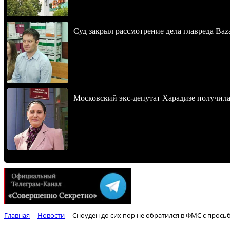
Суд закрыл рассмотрение дела главреда Baz
Московский экс-депутат Харадизе получила 
Главная
Новости
Сноуден до сих пор не обратился в ФМС с прос