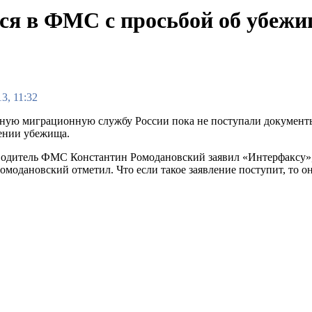
лся в ФМС с просьбой об убеж
3, 11:32
ную миграционную службу России пока не поступали документ
ении убежища.
водитель ФМС Константин Ромодановский заявил «Интерфаксу»,
омодановский отметил. Что если такое заявление поступит, то о