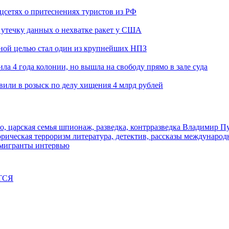
оцсетях о притеснениях туристов из РФ
утечку данных о нехватке ракет у США
ьной целью стал один из крупнейших НПЗ
ла 4 года колонии, но вышла на свободу прямо в зале суда
вили в розыск по делу хищения 4 млрд рублей
о, царская семья
шпионаж, разведка, контрразведка
Владимир П
торическая
терроризм
литература, детектив, рассказы
международ
 мигранты
интервью
ТСЯ