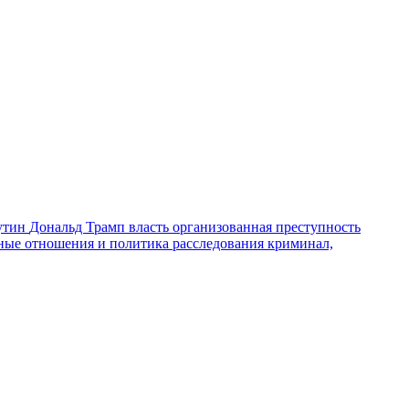
утин
Дональд Трамп
власть
организованная преступность
ные отношения и политика
расследования
криминал,