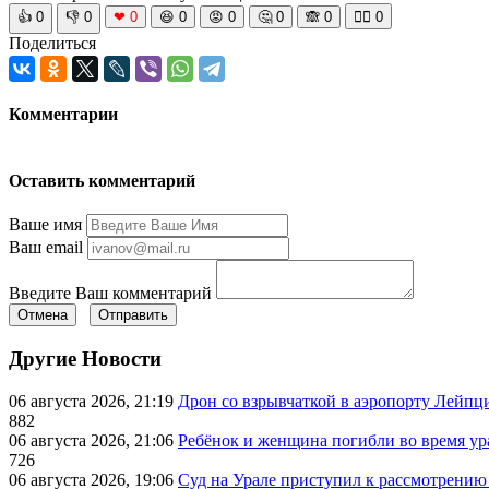
👍
0
👎
0
❤
0
😆
0
😡
0
🤔
0
🙈
0
🧘‍♀️
0
Поделиться
Комментарии
Оставить комментарий
Ваше имя
Ваш email
Введите Ваш комментарий
Отмена
Отправить
Другие Новости
06 августа 2026, 21:19
Дрон со взрывчаткой в аэропорту Лейпци
882
06 августа 2026, 21:06
Ребёнок и женщина погибли во время ур
726
06 августа 2026, 19:06
Суд на Урале приступил к рассмотрени