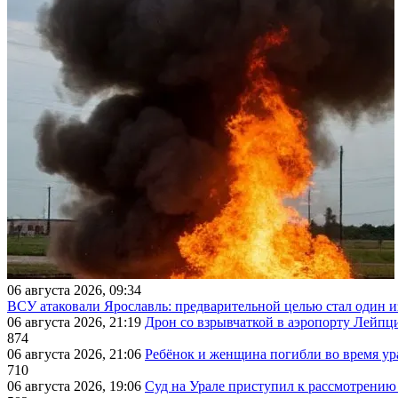
06 августа 2026, 09:34
ВСУ атаковали Ярославль: предварительной целью стал один
06 августа 2026, 21:19
Дрон со взрывчаткой в аэропорту Лейпци
874
06 августа 2026, 21:06
Ребёнок и женщина погибли во время ур
710
06 августа 2026, 19:06
Суд на Урале приступил к рассмотрени