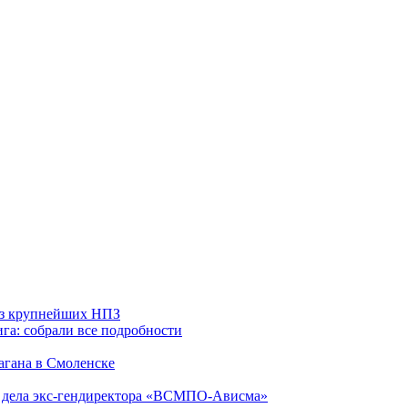
 из крупнейших НПЗ
га: собрали все подробности
агана в Смоленске
ю дела экс-гендиректора «ВСМПО-Ависма»