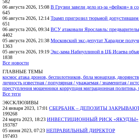
582
06 августа 2026, 15:08
В Грузии завели дело из-за «фейков» в с
645
06 августа 2026, 12:14
Трамп пригрозил тюрьмой допустившим 
651
06 августа 2026, 09:34
ВСУ атаковали Ярославль: предварител
4402
05 августа 2026, 21:38
Московский экс-депутат Харадизе получи
1363
05 августа 2026, 19:19
Экс-зама Набиуллиной в ЦБ Исаева объя
1838
Все новости
ГЛАВНЫЕ ТЕМЫ
космос
атака дронов, беспилотников, бпла
монархия, дворянств
личность известная / популярная / уважаемая / знаменитая / ис
преступления
мошенники
коррупция
миграционная политика,
Все теги
ЭКСКЛЮЗИВЫ
24 января 2023, 17:01
СБЕРБАНК – ДЕПОЗИТЫ ЗАКРЫВАЮ
199268
24 марта 2023, 18:23
ИНВЕСТИЦИОННЫЙ РИСК «ЯКУДЗЫ»
193787
05 июня 2023, 07:23
НЕПРАВИЛЬНЫЙ ДИРЕКТОР
197493