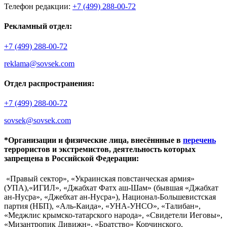
Телефон редакции:
+7 (499) 288-00-72
Рекламный отдел:
+7 (499) 288-00-72
reklama@sovsek.com
Отдел распространения:
+7 (499) 288-00-72
sovsek@sovsek.com
*Организации и физические лица, внесённные в
перечень
террористов и экстремистов, деятельность которых
запрещена в Российской Федерации:
«Правый сектор», «Украинская повстанческая армия»
(УПА),«ИГИЛ», «Джабхат Фатх аш-Шам» (бывшая «Джабхат
ан-Нусра», «Джебхат ан-Нусра»), Национал-Большевистская
партия (НБП), «Аль-Каида», «УНА-УНСО», «Талибан»,
«Меджлис крымско-татарского народа», «Свидетели Иеговы»,
«Мизантропик Дивижн», «Братство» Корчинского,