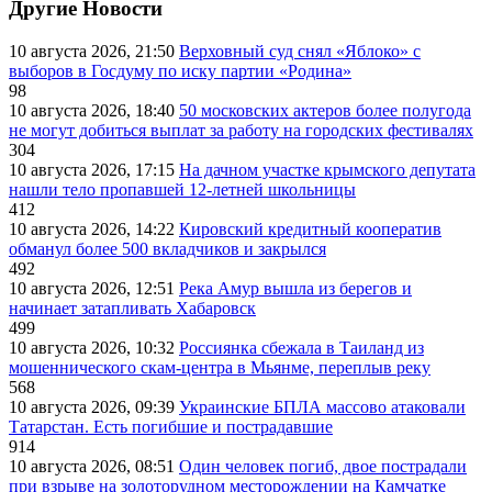
Другие Новости
10 августа 2026, 21:50
Верховный суд снял «Яблоко» с
выборов в Госдуму по иску партии «Родина»
98
10 августа 2026, 18:40
50 московских актеров более полугода
не могут добиться выплат за работу на городских фестивалях
304
10 августа 2026, 17:15
На дачном участке крымского депутата
нашли тело пропавшей 12-летней школьницы
412
10 августа 2026, 14:22
Кировский кредитный кооператив
обманул более 500 вкладчиков и закрылся
492
10 августа 2026, 12:51
Река Амур вышла из берегов и
начинает затапливать Хабаровск
499
10 августа 2026, 10:32
Россиянка сбежала в Таиланд из
мошеннического скам-центра в Мьянме, переплыв реку
568
10 августа 2026, 09:39
Украинские БПЛА массово атаковали
Татарстан. Есть погибшие и пострадавшие
914
10 августа 2026, 08:51
Один человек погиб, двое пострадали
при взрыве на золоторудном месторождении на Камчатке