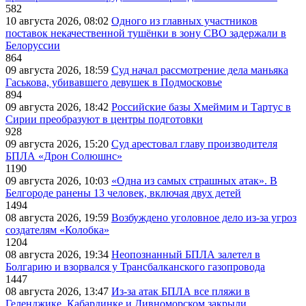
582
10 августа 2026, 08:02
Одного из главных участников
поставок некачественной тушёнки в зону СВО задержали в
Белоруссии
864
09 августа 2026, 18:59
Суд начал рассмотрение дела маньяка
Гаськова, убивавшего девушек в Подмосковье
894
09 августа 2026, 18:42
Российские базы Хмеймим и Тартус в
Сирии преобразуют в центры подготовки
928
09 августа 2026, 15:20
Суд арестовал главу производителя
БПЛА «Дрон Солюшнс»
1190
09 августа 2026, 10:03
«Одна из самых страшных атак». В
Белгороде ранены 13 человек, включая двух детей
1494
08 августа 2026, 19:59
Возбуждено уголовное дело из-за угроз
создателям «Колобка»
1204
08 августа 2026, 19:34
Неопознанный БПЛА залетел в
Болгарию и взорвался у Трансбалканского газопровода
1447
08 августа 2026, 13:47
Из-за атак БПЛА все пляжи в
Геленджике, Кабардинке и Дивноморском закрыли