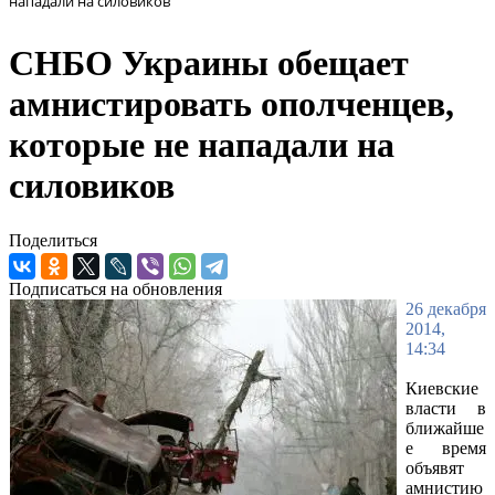
нападали на силовиков
СНБО Украины обещает
амнистировать ополченцев,
которые не нападали на
силовиков
Поделиться
Подписаться на обновления
26 декабря
2014,
14:34
Киевские
власти в
ближайше
е время
объявят
амнистию