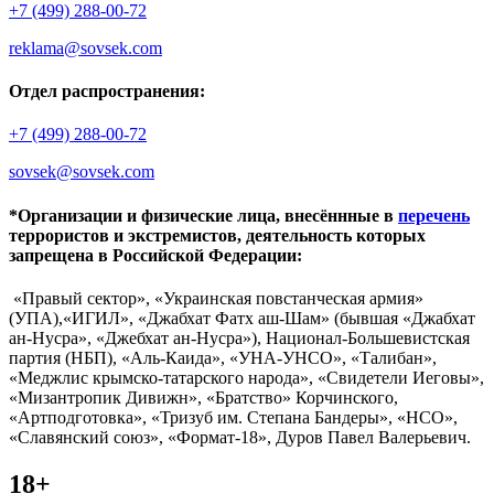
+7 (499) 288-00-72
reklama@sovsek.com
Отдел распространения:
+7 (499) 288-00-72
sovsek@sovsek.com
*Организации и физические лица, внесённные в
перечень
террористов и экстремистов, деятельность которых
запрещена в Российской Федерации:
«Правый сектор», «Украинская повстанческая армия»
(УПА),«ИГИЛ», «Джабхат Фатх аш-Шам» (бывшая «Джабхат
ан-Нусра», «Джебхат ан-Нусра»), Национал-Большевистская
партия (НБП), «Аль-Каида», «УНА-УНСО», «Талибан»,
«Меджлис крымско-татарского народа», «Свидетели Иеговы»,
«Мизантропик Дивижн», «Братство» Корчинского,
«Артподготовка», «Тризуб им. Степана Бандеры», «НСО»,
«Славянский союз», «Формат-18», Дуров Павел Валерьевич.
18+