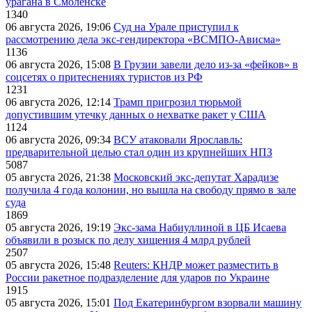
урагана в Смоленске
1340
06 августа 2026, 19:06
Суд на Урале приступил к
рассмотрению дела экс-гендиректора «ВСМПО-Ависма»
1136
06 августа 2026, 15:08
В Грузии завели дело из-за «фейков» в
соцсетях о притеснениях туристов из РФ
1231
06 августа 2026, 12:14
Трамп пригрозил тюрьмой
допустившим утечку данных о нехватке ракет у США
1124
06 августа 2026, 09:34
ВСУ атаковали Ярославль:
предварительной целью стал один из крупнейших НПЗ
5087
05 августа 2026, 21:38
Московский экс-депутат Харадизе
получила 4 года колонии, но вышла на свободу прямо в зале
суда
1869
05 августа 2026, 19:19
Экс-зама Набиуллиной в ЦБ Исаева
объявили в розыск по делу хищения 4 млрд рублей
2507
05 августа 2026, 15:48
Reuters: КНДР может разместить в
России ракетное подразделение для ударов по Украине
1915
05 августа 2026, 15:01
Под Екатеринбургом взорвали машину