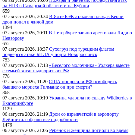
08 августа 2026, 10:00
Пожары и раненые: последствия атак
на НПЗ в Самарской области и на Кубани
659
07 августа 2026, 20:34
В Ялте БЭК атаковал пляж, в Керчи
дрон попал в жилой дом
1394
07 августа 2026, 20:11
В Петербурге заочно арестовали Лидию
Невзорову
652
07 августа 2026, 18:37
Сухогруз под турецким флагом
подвергся атаке БПЛА у порта Новороссийск
753
07 августа 2026, 17:13
«Веселого молочника» Уолкера вместе
с семьей хотят выдворить из РФ
778
07 августа 2026, 11:20
США попросили РФ освободить
бывшего морпеха Гилмана: он при смерти?
868
07 августа 2026, 10:19
Украина ударила по складу Wildberries в
Екатеринбурге
1129
06 августа 2026, 21:19
Дрон со взрывчаткой в аэропорту
Лейпцига: собрали все подробности
1476
06 августа 2026, 21:06
Ребёнок и женщина погибли во время