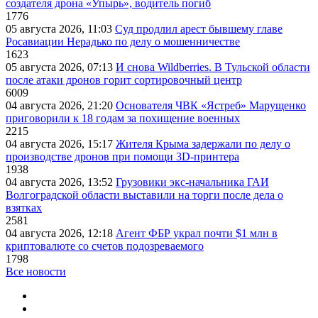
создателя дрона «Упырь», водитель погиб
1776
05 августа 2026, 11:03
Суд продлил арест бывшему главе
Росавиации Нерадько по делу о мошенничестве
1623
05 августа 2026, 07:13
И снова Wildberries. В Тульской области
после атаки дронов горит сортировочный центр
6009
04 августа 2026, 21:20
Основателя ЧВК «Ястреб» Марущенко
приговорили к 18 годам за похищение военных
2215
04 августа 2026, 15:17
Жителя Крыма задержали по делу о
производстве дронов при помощи 3D‑принтера
1938
04 августа 2026, 13:52
Грузовики экс-начальника ГАИ
Волгоградской области выставили на торги после дела о
взятках
2581
04 августа 2026, 12:18
Агент ФБР украл почти $1 млн в
криптовалюте со счетов подозреваемого
1798
Все новости