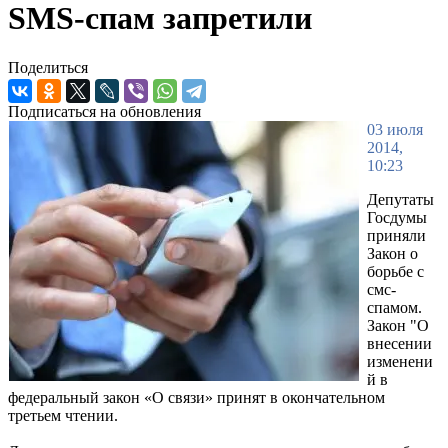
SMS-спам запретили
Поделиться
Подписаться на обновления
03 июля
2014,
10:23
Депутаты
Госдумы
приняли
Закон о
борьбе с
смс-
спамом.
Закон "О
внесении
изменени
й в
федеральный закон «О связи» принят в окончательном
третьем чтении.