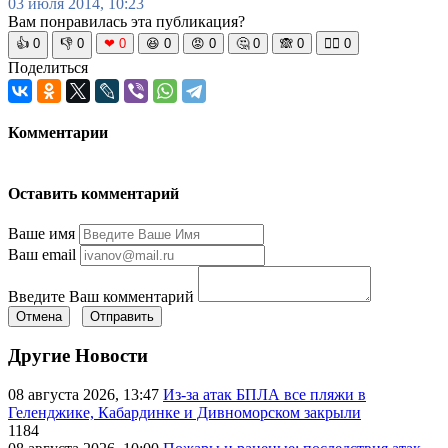
03 июля 2014, 10:23
Вам понравилась эта публикация?
👍
0
👎
0
❤
0
😆
0
😡
0
🤔
0
🙈
0
🧘‍♀️
0
Поделиться
Комментарии
Оставить комментарий
Ваше имя
Ваш email
Введите Ваш комментарий
Отмена
Отправить
Другие Новости
08 августа 2026, 13:47
Из-за атак БПЛА все пляжи в
Геленджике, Кабардинке и Дивноморском закрыли
1184