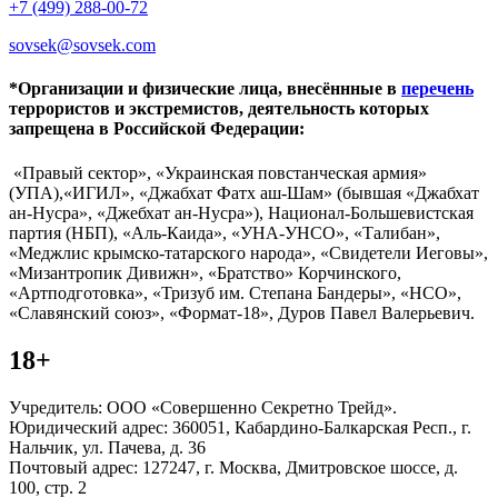
+7 (499) 288-00-72
sovsek@sovsek.com
*Организации и физические лица, внесённные в
перечень
террористов и экстремистов, деятельность которых
запрещена в Российской Федерации:
«Правый сектор», «Украинская повстанческая армия»
(УПА),«ИГИЛ», «Джабхат Фатх аш-Шам» (бывшая «Джабхат
ан-Нусра», «Джебхат ан-Нусра»), Национал-Большевистская
партия (НБП), «Аль-Каида», «УНА-УНСО», «Талибан»,
«Меджлис крымско-татарского народа», «Свидетели Иеговы»,
«Мизантропик Дивижн», «Братство» Корчинского,
«Артподготовка», «Тризуб им. Степана Бандеры», «НСО»,
«Славянский союз», «Формат-18», Дуров Павел Валерьевич.
18+
Учредитель: ООО «Совершенно Секретно Трейд».
Юридический адрес: 360051, Кабардино-Балкарская Респ., г.
Нальчик, ул. Пачева, д. 36
Почтовый адрес: 127247, г. Москва, Дмитровское шоссе, д.
100, стр. 2