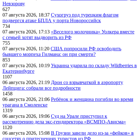
Невзорову
627
07 августа 2026, 18:37
Сухогруз под турецким флагом
подвергся атаке БПЛА у порта Новороссийск
734
07 августа 2026, 17:13
«Веселого молочника» Уолкера вместе
с семьей хотят выдворить из РФ
755
07 августа 2026, 11:20
США попросили РФ освободить
бывшего морпеха Гилмана: он при смерти?
853
07 августа 2026, 10:19
Украина ударила по складу Wildberries в
Екатеринбурге
1107
06 августа 2026, 21:19
Дрон со взрывчаткой в аэропорту
Лейпцига: собрали все подробности
1458
06 августа 2026, 21:06
Ребёнок и женщина погибли во время
урагана в Смоленске
1319
06 августа 2026, 19:06
Суд на Урале приступил к
рассмотрению дела экс-гендиректора «ВСМПО-Ависма»
1120
06 августа 2026, 15:08
В Грузии завели дело из-за «фейков» в
соцсетях о притеснениях туристов из РФ