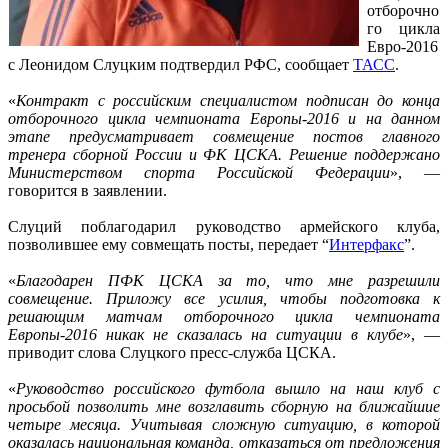
отборочно
го цикла
Евро-2016
с Леонидом Слуцким подтвердил РФС, сообщает
ТАСС
.
«
Контракт с российским специалистом подписан до конца
отборочного цикла чемпионата Европы-2016 и на данном
этапе предусматривает совмещение постов главного
тренера сборной России и ФК ЦСКА. Решение поддержано
Министерством спорта Российской Федерации
», —
говорится в заявлении.
Слуций поблагодарил руководство армейского клуба,
позволившее ему совмещать посты, передает “
Интерфакс
”.
«
Благодарен ПФК ЦСКА за то, что мне разрешили
совмещение. Приложу все усилия, чтобы подготовка к
решающим матчам отборочного цикла чемпионата
Европы-2016 никак не сказалась на ситуации в клубе
», —
приводит слова Слуцкого пресс-служба ЦСКА.
«
Руководство российского футбола вышло на наш клуб с
просьбой позволить мне возглавить сборную на ближайшие
четыре месяца. Учитывая сложную ситуацию, в которой
оказалась национальная команда, отказаться от предложения