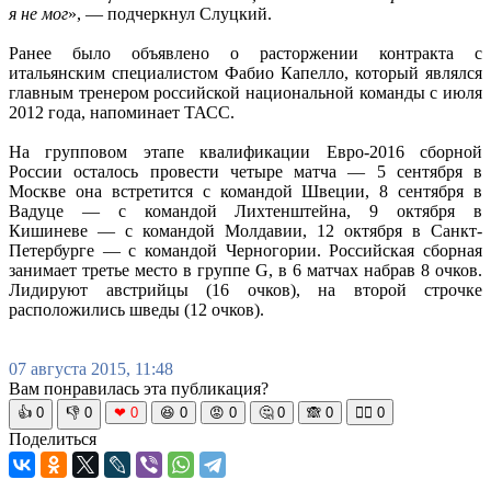
я не мог
», — подчеркнул Слуцкий.
Ранее было объявлено о расторжении контракта с
итальянским специалистом Фабио Капелло, который являлся
главным тренером российской национальной команды с июля
2012 года, напоминает ТАСС.
На групповом этапе квалификации Евро-2016 сборной
России осталось провести четыре матча — 5 сентября в
Москве она встретится с командой Швеции, 8 сентября в
Вадуце — с командой Лихтенштейна, 9 октября в
Кишиневе — с командой Молдавии, 12 октября в Санкт-
Петербурге — с командой Черногории. Российская сборная
занимает третье место в группе G, в 6 матчах набрав 8 очков.
Лидируют австрийцы (16 очков), на второй строчке
расположились шведы (12 очков).
07 августа 2015, 11:48
Вам понравилась эта публикация?
👍
0
👎
0
❤
0
😆
0
😡
0
🤔
0
🙈
0
🧘‍♀️
0
Поделиться