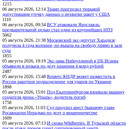
1215
06 августа 2026, 12:14
Трамп пригрозил тюрьмой
допустившим утечку данных о нехватке ракет у США
1110
06 августа 2026, 09:34
ВСУ атаковали Ярославль:
предварительной целью стал один из крупнейших НПЗ
5062
05 августа 2026, 21:38
Московский экс-депутат Харадизе
получила 4 года колонии, но вышла на свободу прямо в зале
суда
1855
05 августа 2026, 19:19
Экс-зама Набиуллиной в ЦБ Исаева
объявили в розыск по делу хищения 4 млрд рублей
2487
05 августа 2026, 15:48
Reuters: КНДР может разместить в
России ракетное подразделение для ударов по Украине
1898
05 августа 2026, 15:01
Под Екатеринбургом взорвали машину
создателя дрона «Упырь», водитель погиб
1758
05 августа 2026, 11:03
Суд продлил арест бывшему главе
Росавиации Нерадько по делу о мошенничестве
1609
05 августа 2026, 07:13
И снова Wildberries. В Тульской области
после атаки дронов горит сортировочный центр