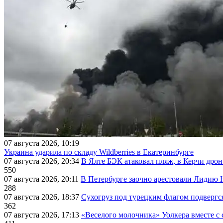
07 августа 2026, 10:19
Украина ударила по складу Wildberries в Екатеринбурге
07 августа 2026, 20:34
В Ялте БЭК атаковал пляж, в Керчи дрон
550
07 августа 2026, 20:11
В Петербурге заочно арестовали Лидию 
288
07 августа 2026, 18:37
Сухогруз под турецким флагом подвергс
362
07 августа 2026, 17:13
«Веселого молочника» Уолкера вместе с 