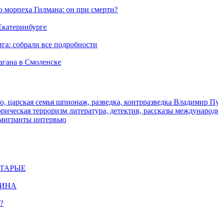
морпеха Гилмана: он при смерти?
 Екатеринбурге
га: собрали все подробности
агана в Смоленске
о, царская семья
шпионаж, разведка, контрразведка
Владимир П
торическая
терроризм
литература, детектив, рассказы
международ
 мигранты
интервью
СТАРЫЕ
ЩИНА
?