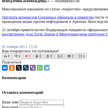
немедленно освобождены
,» — подчеркнул он.
Максимальное наказание по статье «пиратство» предусматривае
Тридцать активистов Greenpeace обвинили в пиратстве
после т
проведения акции против нефтедобычи в Арктике. Впоследстви
21 октября правительство Нидерландов направило официальну
рассмотрение дела Arctic Sunrise в Международном трибунал
01 ноября 2013, 15:16
Вам понравилась эта публикация?
👍
0
👎
0
❤
0
😆
0
😡
0
🤔
0
🙈
0
🧘‍♀️
0
Поделиться
Комментарии
Оставить комментарий
Ваше имя
Ваш email