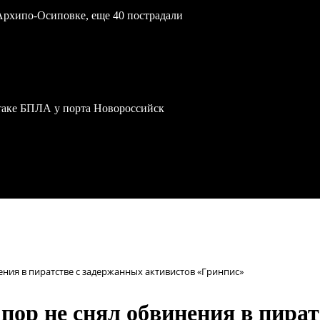
Архипо-Осиповке, еще 40 пострадали
атаке БПЛА у порта Новороссийск
ения в пиратстве с задержанных активистов «Гринпис»
пор не снял обвинения в пира