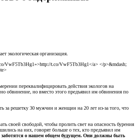
ает экологическая организация.
//t.co/VwF5Tb3Hg1»>http://t.co/VwF5Tb3Hg1</a> </p>&mdash;
ote>
амерении переквалифицировать действия экологов на
но обвинение, но вместо этого предъявил им обвинения по
ь за решетку 30 мужчин и женщин на 20 лет из-за того, что
ать своей свободой, чтобы пролить свет на опасность бурения
шились на них, говорят больше о тех, кто предъявил им
ые заботятся о нашем общем будущем. Они должны быть