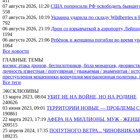
411
07 августа 2026, 11:20
США попросили РФ освободить бывшего 
558
07 августа 2026, 10:19
Украина ударила по складу Wildberries в
792
06 августа 2026, 21:19
Дрон со взрывчаткой в аэропорту Лейпци
1194
06 августа 2026, 21:06
Ребёнок и женщина погибли во время ур
1064
Все новости
ГЛАВНЫЕ ТЕМЫ
космос
атака дронов, беспилотников, бпла
монархия, дворянств
личность известная / популярная / уважаемая / знаменитая / ис
преступления
мошенники
коррупция
миграционная политика,
Все теги
ЭКСКЛЮЗИВЫ
13 марта 2023, 08:04
УБИТ НЕ НА ВОЙНЕ, НО НА РОДИНЕ
240626
03 июня 2023, 09:01
ТЕРРИТОРИИ НОВЫЕ — ПРОБЛЕМЫ 
190861
22 марта 2023, 17:19
АФЕРА НА МИЛЛИОНЫ. МУЖ - ЖЕН
209515
25 апреля 2024, 17:35
ПОПУТНОГО ВЕТРА... ЧИНОВНИКАМ
189235