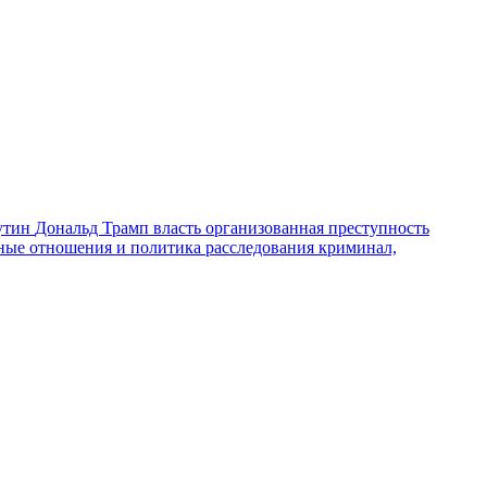
утин
Дональд Трамп
власть
организованная преступность
ные отношения и политика
расследования
криминал,