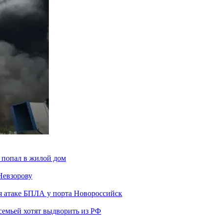
 попал в жилой дом
Невзорову
я атаке БПЛА у порта Новороссийск
семьей хотят выдворить из РФ