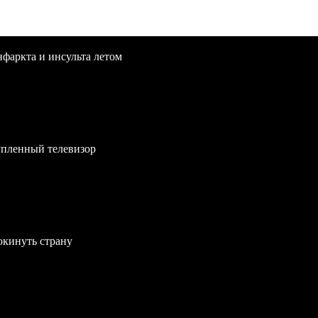
нфаркта и инсульта летом
упленный телевизор
окинуть страну