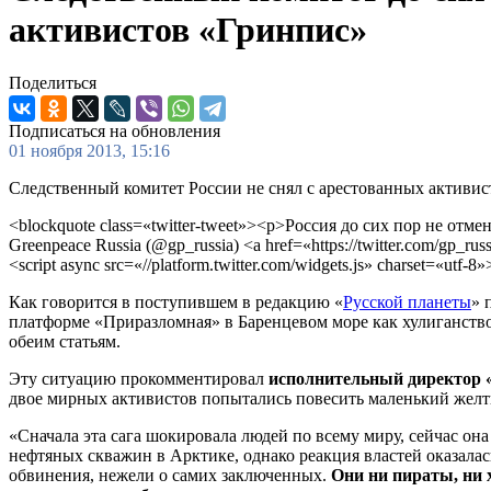
активистов «Гринпис»
Поделиться
Подписаться на обновления
01 ноября 2013, 15:16
Следственный комитет России не снял с арестованных активис
<blockquote class=«twitter-tweet»><p>Россия до сих пор не от
Greenpeace Russia (@gp_russia) <a href=«https://twitter.com/gp_
<script async src=«//platform.twitter.com/widgets.js» charset=«utf-8»
Как говорится в поступившем в редакцию «
Русской планеты
» 
платформе «Приразломная» в Баренцевом море как хулиганство
обеим статьям.
Эту ситуацию прокомментировал
исполнительный директор 
двое мирных активистов попытались повесить маленький жел
«Сначала эта сага шокировала людей по всему миру, сейчас она
нефтяных скважин в Арктике, однако реакция властей оказалас
обвинения, нежели о самих заключенных.
Они ни пираты, ни 