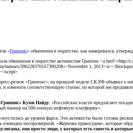
тов «
Гринпис
» обвинения в пиратстве, как намеревался, утвержд
менила обвинения в пиратстве активистам Гринпис <a href=«http:
russia/statuses/396228370167390208»>November 1, 2013</a></blockqu
></script>
пресс-релизе «Гринпис», на прошлой неделе СК РФ объявил о н
, и изменить соответствующую статью, по которой им предъявле
«Гринпис» Куми Найду
: «Российские власти предлагают посадит
тый баннер на 500-тонную нефтяную платформу».
 опустилась до уровня фарса. Эти активисты были готовы рисков
ь очевидно несоразмерной. «Жернова правосудия», которые обру
хулиганы, они просто люди, у которых есть совесть и котор