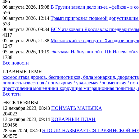
486
06 августа 2026, 15:08
В Грузии завели дело из-за «фейков» в с
556
06 августа 2026, 12:14
Трамп пригрозил тюрьмой допустившим 
578
06 августа 2026, 09:34
ВСУ атаковали Ярославль: предварител
4117
05 августа 2026, 21:38
Московский экс-депутат Харадизе получи
1247
05 августа 2026, 19:19
Экс-зама Набиуллиной в ЦБ Исаева объя
1738
Все новости
ГЛАВНЫЕ ТЕМЫ
космос
атака дронов, беспилотников, бпла
монархия, дворянств
личность известная / популярная / уважаемая / знаменитая / ис
преступления
мошенники
коррупция
миграционная политика,
Все теги
ЭКСКЛЮЗИВЫ
12 декабря 2023, 08:43
ПОЙМАТЬ МАНЬЯКА
204023
13 октября 2023, 09:14
КОВАРНЫЙ ПЛАН
190456
28 мая 2024, 08:50
ЭТО ЛИ НАЗЫВАЕТСЯ ГРУЗИНСКОЙ М
304575