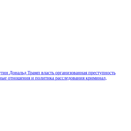
утин
Дональд Трамп
власть
организованная преступность
ные отношения и политика
расследования
криминал,