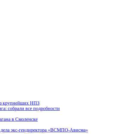
 из крупнейших НПЗ
га: собрали все подробности
агана в Смоленске
ю дела экс-гендиректора «ВСМПО-Ависма»