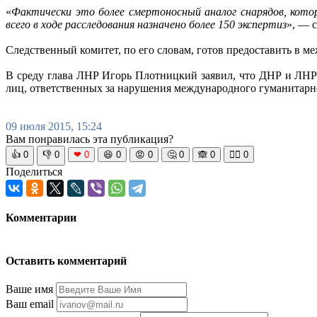
«
Фактически это более смертоносный аналог снарядов, кото
всего в ходе расследования назначено более 150 экспертиз
», — с
Следственный комитет, по его словам, готов предоставить в
В среду глава ЛНР Игорь Плотницкий заявил, что ДНР и ЛНР
лиц, ответственных за нарушения международного гуманитарн
09 июля 2015, 15:24
Вам понравилась эта публикация?
👍
0
👎
0
❤
0
😆
0
😡
0
🤔
0
🙈
0
🧘‍♀️
0
Поделиться
Комментарии
Оставить комментарий
Ваше имя
Ваш email