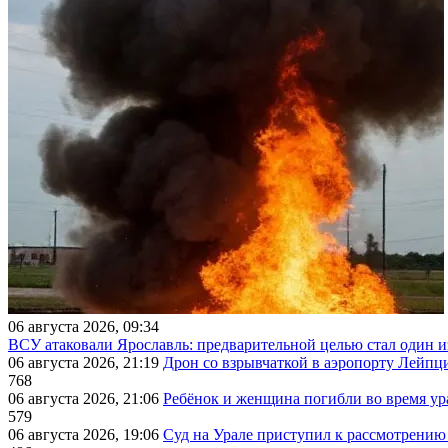
06 августа 2026, 09:34
ВСУ атаковали Ярославль: предварительной целью стал один
06 августа 2026, 21:19
Дрон со взрывчаткой в аэропорту Лейпци
768
06 августа 2026, 21:06
Ребёнок и женщина погибли во время ур
579
06 августа 2026, 19:06
Суд на Урале приступил к рассмотрени