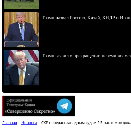
Трамп назвал Россию, Китай, КНДР и Иран
Трамп заявил о прекращении перемирия м
Главная
Новости
СКР передаст западным судам 2,5 тыс томов до