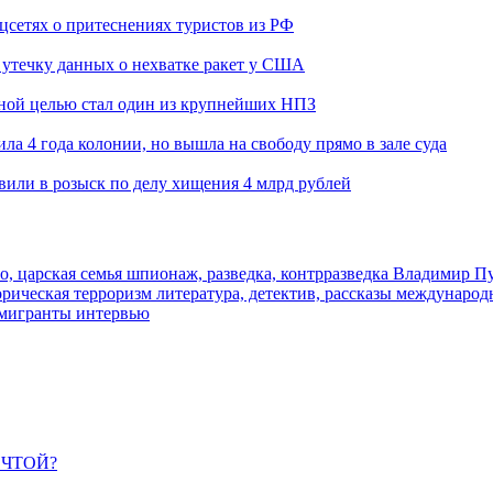
оцсетях о притеснениях туристов из РФ
утечку данных о нехватке ракет у США
ьной целью стал один из крупнейших НПЗ
ла 4 года колонии, но вышла на свободу прямо в зале суда
вили в розыск по делу хищения 4 млрд рублей
о, царская семья
шпионаж, разведка, контрразведка
Владимир П
торическая
терроризм
литература, детектив, рассказы
международ
 мигранты
интервью
ЕЧТОЙ?