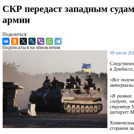
СКР передаст западным судам
армии
Поделиться
Подписаться на обновления
09 июля 201
Следственн
в Донбассе
«
Все получ
материалы 
«
В рамках 
следует, ч
структур У
цитирует 
Химическая
сгорания з