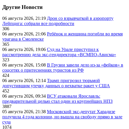
Другие Новости
06 августа 2026, 21:19
Дрон со взрывчаткой в аэропорту
Лейпцига: собрали все подробности
306
06 августа 2026, 21:06
Ребёнок и женщина погибли во время
урагана в Смоленске
365
06 августа 2026, 19:06
Суд на Урале приступил к
рассмотрению дела экс-гендиректора «ВСМПО-Ависма»
323
06 августа 2026, 15:08
В Грузии завели дело из-за «фейков» в
соцсетях о притеснениях туристов из РФ
424
06 августа 2026, 12:14
Трамп пригрозил тюрьмой
допустившим утечку данных о нехватке ракет у США
452
06 августа 2026, 09:34
ВСУ атаковали Ярославль:
предварительной целью стал один из крупнейших НПЗ
3887
05 августа 2026, 21:38
Московский экс-депутат Харадизе
получила 4 года колонии, но вышла на свободу прямо в зале
суда
1074