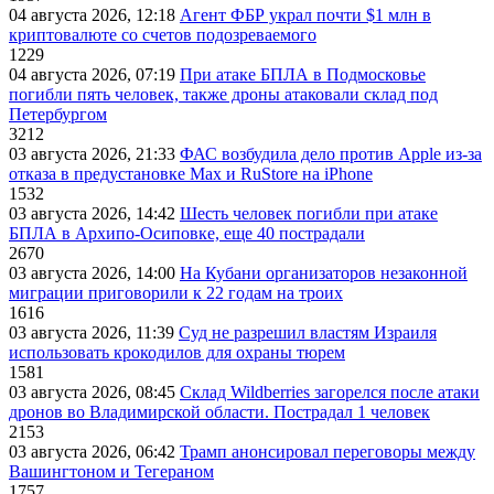
04 августа 2026, 12:18
Агент ФБР украл почти $1 млн в
криптовалюте со счетов подозреваемого
1229
04 августа 2026, 07:19
При атаке БПЛА в Подмосковье
погибли пять человек, также дроны атаковали склад под
Петербургом
3212
03 августа 2026, 21:33
ФАС возбудила дело против Apple из-за
отказа в предустановке Max и RuStore на iPhone
1532
03 августа 2026, 14:42
Шесть человек погибли при атаке
БПЛА в Архипо-Осиповке, еще 40 пострадали
2670
03 августа 2026, 14:00
На Кубани организаторов незаконной
миграции приговорили к 22 годам на троих
1616
03 августа 2026, 11:39
Суд не разрешил властям Израиля
использовать крокодилов для охраны тюрем
1581
03 августа 2026, 08:45
Склад Wildberries загорелся после атаки
дронов во Владимирской области. Пострадал 1 человек
2153
03 августа 2026, 06:42
Трамп анонсировал переговоры между
Вашингтоном и Тегераном
1757