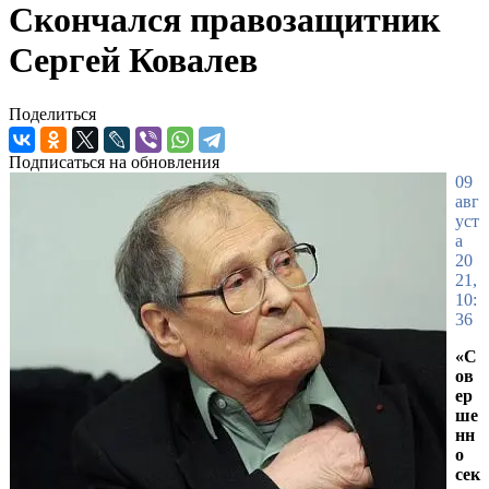
Скончался правозащитник
Сергей Ковалев
Поделиться
Подписаться на обновления
09
авг
уст
а
20
21,
10:
36
«С
ов
ер
ше
нн
о
сек