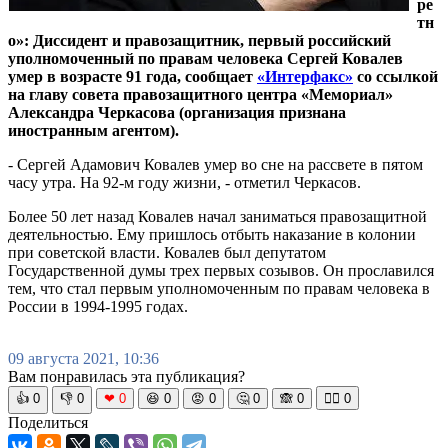
ре
тн
о»: Диссидент и правозащитник, первый российский
уполномоченный по правам человека Сергей Ковалев
умер в возрасте 91 года, сообщает
«Интерфакс»
со ссылкой
на главу совета правозащитного центра «Мемориал»
Александра Черкасова (организация признана
иностранным агентом).
- Сергей Адамович Ковалев умер во сне на рассвете в пятом
часу утра. На 92-м году жизни, - отметил Черкасов.
Более 50 лет назад Ковалев начал заниматься правозащитной
деятельностью. Ему пришлось отбыть наказание в колонии
при советской власти. Ковалев был депутатом
Государственной думы трех первых созывов. Он прославился
тем, что стал первым уполномоченным по правам человека в
России в 1994-1995 годах.
09 августа 2021, 10:36
Вам понравилась эта публикация?
👍
0
👎
0
❤
0
😆
0
😡
0
🤔
0
🙈
0
🧘‍♀️
0
Поделиться