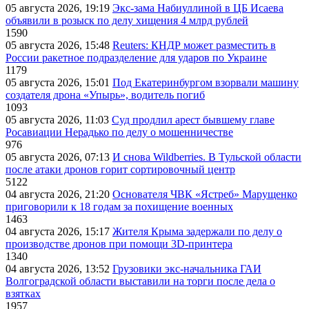
05 августа 2026, 19:19
Экс-зама Набиуллиной в ЦБ Исаева
объявили в розыск по делу хищения 4 млрд рублей
1590
05 августа 2026, 15:48
Reuters: КНДР может разместить в
России ракетное подразделение для ударов по Украине
1179
05 августа 2026, 15:01
Под Екатеринбургом взорвали машину
создателя дрона «Упырь», водитель погиб
1093
05 августа 2026, 11:03
Суд продлил арест бывшему главе
Росавиации Нерадько по делу о мошенничестве
976
05 августа 2026, 07:13
И снова Wildberries. В Тульской области
после атаки дронов горит сортировочный центр
5122
04 августа 2026, 21:20
Основателя ЧВК «Ястреб» Марущенко
приговорили к 18 годам за похищение военных
1463
04 августа 2026, 15:17
Жителя Крыма задержали по делу о
производстве дронов при помощи 3D‑принтера
1340
04 августа 2026, 13:52
Грузовики экс-начальника ГАИ
Волгоградской области выставили на торги после дела о
взятках
1957