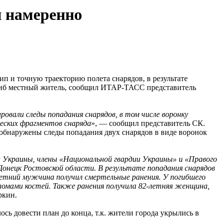
и намеренно
 и точную траекторию полета снарядов, в результате
огиб местный житель, сообщил ИТАР-ТАСС представитель
ровали следы попадания снарядов, в том числе воронку
ческих фрагментов снаряда
», — сообщил представитель СК.
 обнаружены следы попадания двух снарядов в виде воронок
 Украины, члены «Национальной гвардии Украины» и «Правого
Донецк Ростовской области. В результате попадания снарядов
летний мужчина получил смертельные ранения. У погибшего
ломами костей. Также ранения получила 82-летняя женщина,
ркин.
сь довести план до конца, т.к. жители города укрылись в