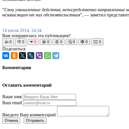
“
Свои умышленные действия, непосредственно направленные на
независящим от них обстоятельствам
”, — заметил представит
14 июля 2014, 14:34
Вам понравилась эта публикация?
👍
0
👎
0
❤
0
😆
0
😡
0
🤔
0
🙈
0
🧘‍♀️
0
Поделиться
Комментарии
Оставить комментарий
Ваше имя
Ваш email
Введите Ваш комментарий
Отмена
Отправить