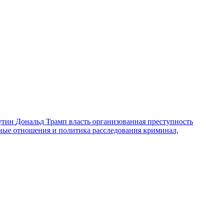
утин
Дональд Трамп
власть
организованная преступность
ные отношения и политика
расследования
криминал,