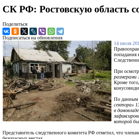
СК РФ: Ростовскую область с
Поделиться
Подписаться на обновления
14 июля 201
Правоохран
попадания 
Следственн
При осмотр
размерами 
Кроме того
конусовидн
По данным 
сектора» 1
в домовлад
зафиксиров
которой бы
Представитель следственного комитета РФ отметил, что членам
безопасных местах.