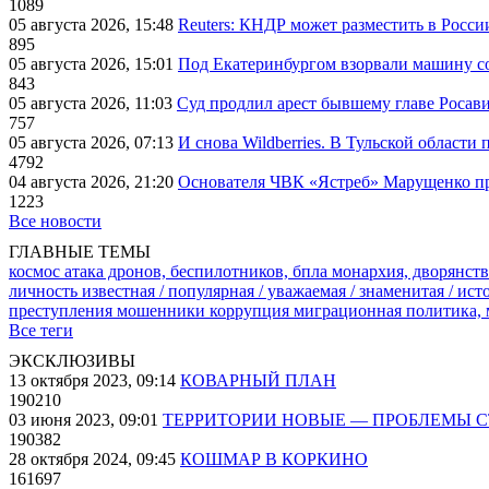
1089
05 августа 2026, 15:48
Reuters: КНДР может разместить в Росси
895
05 августа 2026, 15:01
Под Екатеринбургом взорвали машину со
843
05 августа 2026, 11:03
Суд продлил арест бывшему главе Росав
757
05 августа 2026, 07:13
И снова Wildberries. В Тульской области
4792
04 августа 2026, 21:20
Основателя ЧВК «Ястреб» Марущенко пр
1223
Все новости
ГЛАВНЫЕ ТЕМЫ
космос
атака дронов, беспилотников, бпла
монархия, дворянств
личность известная / популярная / уважаемая / знаменитая / ис
преступления
мошенники
коррупция
миграционная политика,
Все теги
ЭКСКЛЮЗИВЫ
13 октября 2023, 09:14
КОВАРНЫЙ ПЛАН
190210
03 июня 2023, 09:01
ТЕРРИТОРИИ НОВЫЕ — ПРОБЛЕМЫ 
190382
28 октября 2024, 09:45
КОШМАР В КОРКИНО
161697