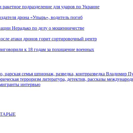
и ракетное подразделение для ударов по Украине
здателя дрона «Упырь», водитель погиб
иации Нерадько по делу о мошенничестве
 после атаки дронов горит сортировочный центр
иговорили к 18 годам за похищение военных
о, царская семья
шпионаж, разведка, контрразведка
Владимир П
торическая
терроризм
литература, детектив, рассказы
международ
 мигранты
интервью
СТАРЫЕ