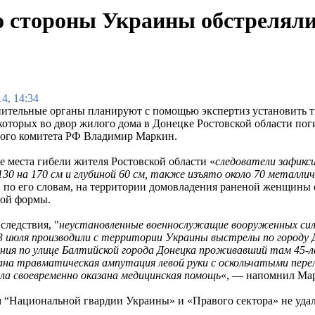
о стороны Украины обстрелял
4, 14:34
ительные органы планируют с помощью экспертиз установить тип
которых во двор жилого дома в Донецке Ростовской области п
ого комитета РФ Владимир Маркин.
е места гибели жителя Ростовской области «
следователи зафикси
130 на 170 см и глубиной 60 см, также изъято около 70 металли
, по его словам, на территории домовладения раненой женщины
ой формы.
следствия, "
неустановленные военнослужащие вооруженных сил
3 июля производили с территории Украины выстрелы по городу 
ения по улице Балтийской города Донецка проживавший там 45-
ана травматическая ампутация левой руки с оскольчатыми пере
ла своевременно оказана медицинская помощь
«, — напомнил Ма
 “Национальной гвардии Украины» и «Правого сектора» не удало