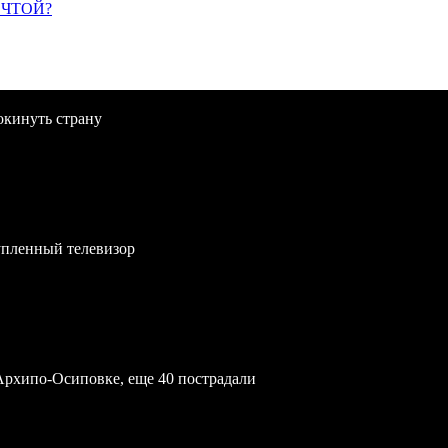
ЕЧТОЙ?
окинуть страну
упленный телевизор
Архипо-Осиповке, еще 40 пострадали