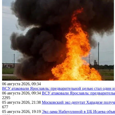
06 августа 2026, 09:34
ВСУ атаковали Ярославль: предварительной целью стал один
06 августа 2026, 09:34
ВСУ атаковали Ярославль: предварител
2295
05 августа 2026, 21:38
Московский экс-депутат Харадизе получи
677
05 августа 2026, 19:19
Экс-зама Набиуллиной в ЦБ Исаева объя