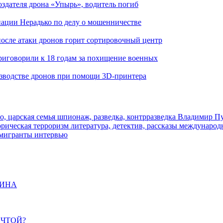
здателя дрона «Упырь», водитель погиб
иации Нерадько по делу о мошенничестве
 после атаки дронов горит сортировочный центр
иговорили к 18 годам за похищение военных
изводстве дронов при помощи 3D‑принтера
о, царская семья
шпионаж, разведка, контрразведка
Владимир П
торическая
терроризм
литература, детектив, рассказы
международ
 мигранты
интервью
ЩИНА
ЕЧТОЙ?