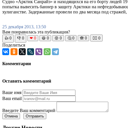
Судно «Арктик Санрайз» и находящихся на его борту людей 19
попытка вывесить баннер в защиту Арктики на нефтедобывающ
хулиганстве. Задержанные провели по два месяца под стражей,
25 декабря 2013, 13:50
Вам понравилась эта публикация?
👍
0
👎
0
❤
0
😆
0
😡
0
🤔
0
🙈
0
🧘‍♀️
0
Поделиться
Комментарии
Оставить комментарий
Ваше имя
Ваш email
Введите Ваш комментарий
Отмена
Отправить
Другие Новости