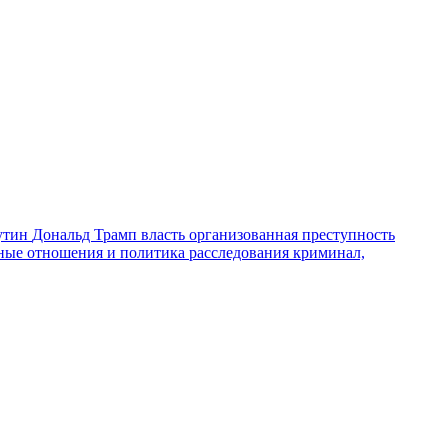
утин
Дональд Трамп
власть
организованная преступность
ные отношения и политика
расследования
криминал,