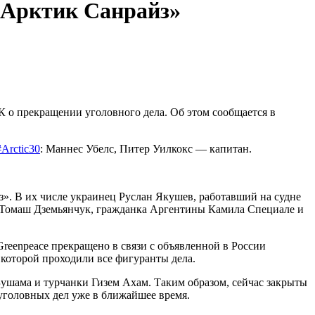
«Арктик Санрайз»
 о прекращении уголовного дела. Об этом сообщается в
#Arctic30
: Маннес Убелс, Питер Уилкокс — капитан.
». В их числе украинец Руслан Якушев, работавший на судне
як Томаш Дземьянчук, гражданка Аргентины Камила Специале и
reenpeace прекращено в связи с объявленной в России
о которой проходили все фигуранты дела.
Бушама и турчанки Гизем Ахам. Таким образом, сейчас закрыты
уголовных дел уже в ближайшее время.