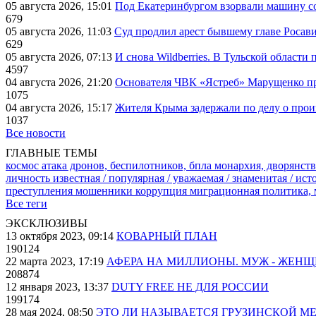
05 августа 2026, 15:01
Под Екатеринбургом взорвали машину со
679
05 августа 2026, 11:03
Суд продлил арест бывшему главе Росав
629
05 августа 2026, 07:13
И снова Wildberries. В Тульской области
4597
04 августа 2026, 21:20
Основателя ЧВК «Ястреб» Марущенко пр
1075
04 августа 2026, 15:17
Жителя Крыма задержали по делу о про
1037
Все новости
ГЛАВНЫЕ ТЕМЫ
космос
атака дронов, беспилотников, бпла
монархия, дворянств
личность известная / популярная / уважаемая / знаменитая / ис
преступления
мошенники
коррупция
миграционная политика,
Все теги
ЭКСКЛЮЗИВЫ
13 октября 2023, 09:14
КОВАРНЫЙ ПЛАН
190124
22 марта 2023, 17:19
АФЕРА НА МИЛЛИОНЫ. МУЖ - ЖЕН
208874
12 января 2023, 13:37
DUTY FREE НЕ ДЛЯ РОССИИ
199174
28 мая 2024, 08:50
ЭТО ЛИ НАЗЫВАЕТСЯ ГРУЗИНСКОЙ М