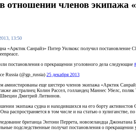
 в отношении членов экипажа 
2013, 13:50
дна «Арктик Санрайз» Питер Уилкокс получил постановление СК
eenpeace.
чили постановления о прекращении уголовного дела следующие
e Russia (@gp_russia)
25 декабря 2013
им амнистированы еще шестеро членов экипажа «Арктик Санрайз
 также австралиец Колин Рассел, голландец Маннес Убелс, пол
 Швеции Дмитрий Литвинов.
ошении экипажа судна и находившихся на его борту активистов G
Она распространяется в том числе и на статью о хулиганстве, п
следование британца Энтони Перрета, новозеландца Джонатана 
тальные подследственные получат постановления о прекращении 