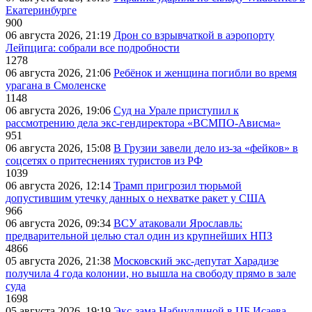
Екатеринбурге
900
06 августа 2026, 21:19
Дрон со взрывчаткой в аэропорту
Лейпцига: собрали все подробности
1278
06 августа 2026, 21:06
Ребёнок и женщина погибли во время
урагана в Смоленске
1148
06 августа 2026, 19:06
Суд на Урале приступил к
рассмотрению дела экс-гендиректора «ВСМПО-Ависма»
951
06 августа 2026, 15:08
В Грузии завели дело из-за «фейков» в
соцсетях о притеснениях туристов из РФ
1039
06 августа 2026, 12:14
Трамп пригрозил тюрьмой
допустившим утечку данных о нехватке ракет у США
966
06 августа 2026, 09:34
ВСУ атаковали Ярославль:
предварительной целью стал один из крупнейших НПЗ
4866
05 августа 2026, 21:38
Московский экс-депутат Харадизе
получила 4 года колонии, но вышла на свободу прямо в зале
суда
1698
05 августа 2026, 19:19
Экс-зама Набиуллиной в ЦБ Исаева