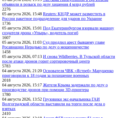
объявили в розыск по делу хищения 4 млрд рублей
2276
05 августа 2026, 15:48
Reuters: КНДР может разместить в
России ракетное подразделение для ударов по Украине
1736
05 августа 2026, 15:01
Под Екатеринбургом взорвали машину
создателя дрона «Упырь», водитель погиб
1607
05 августа 2026, 11:03
Суд продлил арест бывшему главе
Росавиации Нерадько по делу о мошенничестве
1458
05 августа 2026, 07:13
И снова Wildberries. В Тульской области
после атаки дронов горит сортировочный центр
5783
04 августа 2026, 21:20
Основателя ЧВК «Ястреб» Марущенко
приговорили к 18 годам за похищение военных
2018
04 августа 2026, 15:17
Жителя Крыма задержали по делу о
производстве дронов при помощи 3D‑принтера
1780
04 августа 2026, 13:52
Грузовики экс-начальника ГАИ
Волгоградской области выставили на торги после дела о
взятках
2410