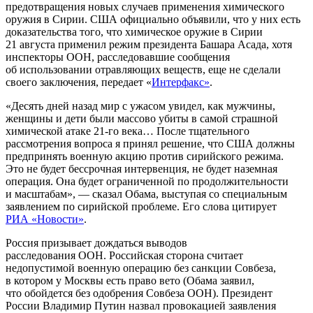
предотвращения новых случаев применения химического
оружия в Сирии. США официально объявили, что у них есть
доказательства того, что химическое оружие в Сирии
21 августа применил режим президента Башара Асада, хотя
инспекторы ООН, расследовавшие сообщения
об использовании отравляющих веществ, еще не сделали
своего заключения, передает «
Интерфакс»
.
«Десять дней назад мир с ужасом увидел, как мужчины,
женщины и дети были массово убиты в самой страшной
химической атаке 21-го века… После тщательного
рассмотрения вопроса я принял решение, что США должны
предпринять военную акцию против сирийского режима.
Это не будет бессрочная интервенция, не будет наземная
операция. Она будет ограниченной по продолжительности
и масштабам», — сказал Обама, выступая со специальным
заявлением по сирийской проблеме. Его слова цитирует
РИА «Новости»
.
Россия призывает дождаться выводов
расследования ООН. Российская сторона считает
недопустимой военную операцию без санкции Совбеза,
в котором у Москвы есть право вето (Обама заявил,
что обойдется без одобрения Совбеза ООН). Президент
России Владимир Путин назвал провокацией заявления