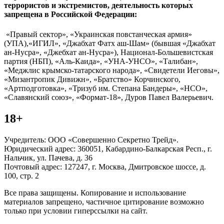
террористов и экстремистов, деятельность которых
запрещена в Российской Федерации:
«Правый сектор», «Украинская повстанческая армия»
(УПА),«ИГИЛ», «Джабхат Фатх аш-Шам» (бывшая «Джабхат
ан-Нусра», «Джебхат ан-Нусра»), Национал-Большевистская
партия (НБП), «Аль-Каида», «УНА-УНСО», «Талибан»,
«Меджлис крымско-татарского народа», «Свидетели Иеговы»,
«Мизантропик Дивижн», «Братство» Корчинского,
«Артподготовка», «Тризуб им. Степана Бандеры», «НСО»,
«Славянский союз», «Формат-18», Дуров Павел Валерьевич.
18+
Учредитель: ООО «Совершенно Секретно Трейд».
Юридический адрес: 360051, Кабардино-Балкарская Респ., г.
Нальчик, ул. Пачева, д. 36
Почтовый адрес: 127247, г. Москва, Дмитровское шоссе, д.
100, стр. 2
Все права защищены. Копирование и использование
материалов запрещено, частичное цитирование возможно
только при условии гиперссылки на сайт.