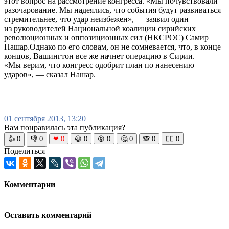
этот вопрос на рассмотрение конгресса. «Мы почувствовали
разочарование. Мы надеялись, что события будут развиваться
стремительнее, что удар неизбежен», — заявил один
из руководителей Национальной коалиции сирийских
революционных и оппозиционных сил (НКСРОС) Самир
Нашар.Однако по его словам, он не сомневается, что, в конце
концов, Вашингтон все же начнет операцию в Сирии.
«Мы верим, что конгресс одобрит план по нанесению
ударов», — сказал Нашар.
01 сентября 2013, 13:20
Вам понравилась эта публикация?
👍
0
👎
0
❤
0
😆
0
😡
0
🤔
0
🙈
0
🧘‍♀️
0
Поделиться
Комментарии
Оставить комментарий