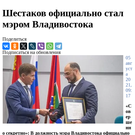
Шестаков официально стал
мэром Владивостока
Поделиться
Подписаться на обновления
05
авг
уст
а
20
21,
09:
17
«С
ов
ер
ше
нн
о секретно»: В должность мэра Владивостока официально