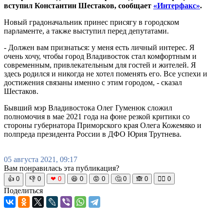
вступил Константин Шестаков, сообщает
«Интерфакс»
.
Новый градоначальник принес присягу в городском
парламенте, а также выступил перед депутатами.
- Должен вам признаться: у меня есть личный интерес. Я
очень хочу, чтобы город Владивосток стал комфортным и
современным, привлекательным для гостей и жителей. Я
здесь родился и никогда не хотел поменять его. Все успехи и
достижения связаны именно с этим городом, - сказал
Шестаков.
Бывший мэр Владивостока Олег Гуменюк сложил
полномочия в мае 2021 года на фоне резкой критики со
стороны губернатора Приморского края Олега Кожемяко и
полпреда президента России в ДФО Юрия Трутнева.
05 августа 2021, 09:17
Вам понравилась эта публикация?
👍
0
👎
0
❤
0
😆
0
😡
0
🤔
0
🙈
0
🧘‍♀️
0
Поделиться