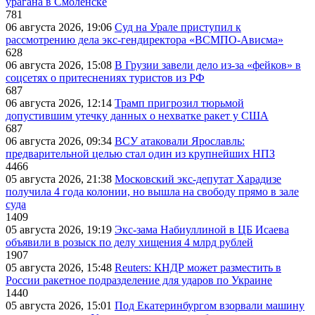
урагана в Смоленске
781
06 августа 2026, 19:06
Суд на Урале приступил к
рассмотрению дела экс-гендиректора «ВСМПО-Ависма»
628
06 августа 2026, 15:08
В Грузии завели дело из-за «фейков» в
соцсетях о притеснениях туристов из РФ
687
06 августа 2026, 12:14
Трамп пригрозил тюрьмой
допустившим утечку данных о нехватке ракет у США
687
06 августа 2026, 09:34
ВСУ атаковали Ярославль:
предварительной целью стал один из крупнейших НПЗ
4466
05 августа 2026, 21:38
Московский экс-депутат Харадизе
получила 4 года колонии, но вышла на свободу прямо в зале
суда
1409
05 августа 2026, 19:19
Экс-зама Набиуллиной в ЦБ Исаева
объявили в розыск по делу хищения 4 млрд рублей
1907
05 августа 2026, 15:48
Reuters: КНДР может разместить в
России ракетное подразделение для ударов по Украине
1440
05 августа 2026, 15:01
Под Екатеринбургом взорвали машину