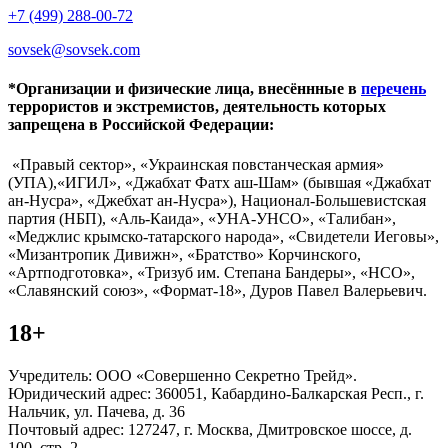
+7 (499) 288-00-72
sovsek@sovsek.com
*Организации и физические лица, внесённные в
перечень
террористов и экстремистов, деятельность которых
запрещена в Российской Федерации:
«Правый сектор», «Украинская повстанческая армия»
(УПА),«ИГИЛ», «Джабхат Фатх аш-Шам» (бывшая «Джабхат
ан-Нусра», «Джебхат ан-Нусра»), Национал-Большевистская
партия (НБП), «Аль-Каида», «УНА-УНСО», «Талибан»,
«Меджлис крымско-татарского народа», «Свидетели Иеговы»,
«Мизантропик Дивижн», «Братство» Корчинского,
«Артподготовка», «Тризуб им. Степана Бандеры», «НСО»,
«Славянский союз», «Формат-18», Дуров Павел Валерьевич.
18+
Учредитель: ООО «Совершенно Секретно Трейд».
Юридический адрес: 360051, Кабардино-Балкарская Респ., г.
Нальчик, ул. Пачева, д. 36
Почтовый адрес: 127247, г. Москва, Дмитровское шоссе, д.
100, стр. 2