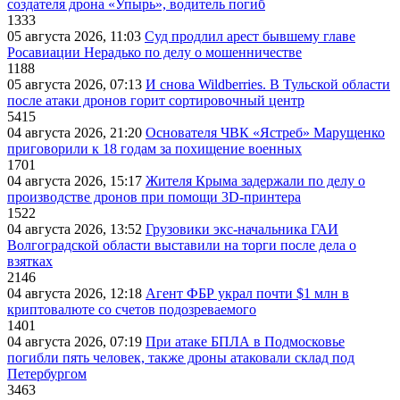
создателя дрона «Упырь», водитель погиб
1333
05 августа 2026, 11:03
Суд продлил арест бывшему главе
Росавиации Нерадько по делу о мошенничестве
1188
05 августа 2026, 07:13
И снова Wildberries. В Тульской области
после атаки дронов горит сортировочный центр
5415
04 августа 2026, 21:20
Основателя ЧВК «Ястреб» Марущенко
приговорили к 18 годам за похищение военных
1701
04 августа 2026, 15:17
Жителя Крыма задержали по делу о
производстве дронов при помощи 3D‑принтера
1522
04 августа 2026, 13:52
Грузовики экс-начальника ГАИ
Волгоградской области выставили на торги после дела о
взятках
2146
04 августа 2026, 12:18
Агент ФБР украл почти $1 млн в
криптовалюте со счетов подозреваемого
1401
04 августа 2026, 07:19
При атаке БПЛА в Подмосковье
погибли пять человек, также дроны атаковали склад под
Петербургом
3463