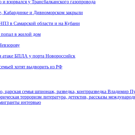
и взорвался у Трансбалканского газопровода
е, Кабардинке и Дивноморском закрыли
 НПЗ в Самарской области и на Кубани
 попал в жилой дом
Невзорову
я атаке БПЛА у порта Новороссийск
семьей хотят выдворить из РФ
о, царская семья
шпионаж, разведка, контрразведка
Владимир П
торическая
терроризм
литература, детектив, рассказы
международ
 мигранты
интервью