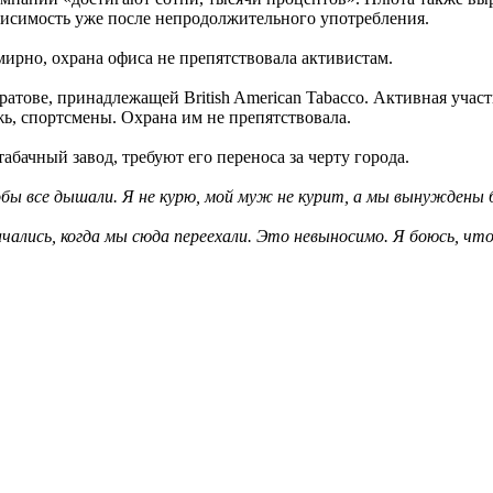
исимость уже после непродолжительного употребления.
мирно, охрана офиса не препятствовала активистам.
тове, принадлежащей British American Tabacco. Активная уча
жь, спортсмены. Охрана им не препятствовала.
бачный завод, требуют его переноса за черту города.
тобы все дышали. Я не курю, мой муж не курит, а мы вынужден
начались, когда мы сюда переехали. Это невыносимо. Я боюсь, ч