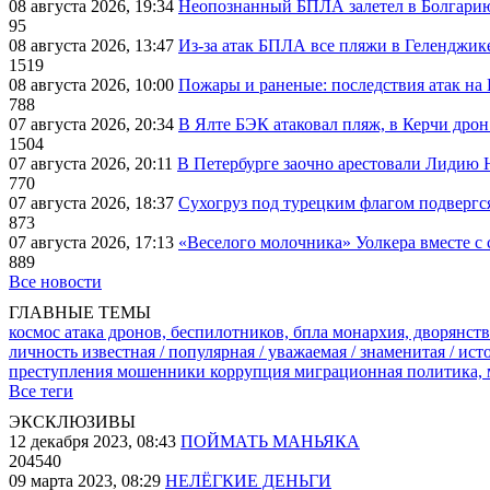
08 августа 2026, 19:34
Неопознанный БПЛА залетел в Болгарию 
95
08 августа 2026, 13:47
Из-за атак БПЛА все пляжи в Геленджик
1519
08 августа 2026, 10:00
Пожары и раненые: последствия атак на
788
07 августа 2026, 20:34
В Ялте БЭК атаковал пляж, в Керчи дрон
1504
07 августа 2026, 20:11
В Петербурге заочно арестовали Лидию 
770
07 августа 2026, 18:37
Сухогруз под турецким флагом подвергс
873
07 августа 2026, 17:13
«Веселого молочника» Уолкера вместе с 
889
Все новости
ГЛАВНЫЕ ТЕМЫ
космос
атака дронов, беспилотников, бпла
монархия, дворянств
личность известная / популярная / уважаемая / знаменитая / ис
преступления
мошенники
коррупция
миграционная политика,
Все теги
ЭКСКЛЮЗИВЫ
12 декабря 2023, 08:43
ПОЙМАТЬ МАНЬЯКА
204540
09 марта 2023, 08:29
НЕЛЁГКИЕ ДЕНЬГИ