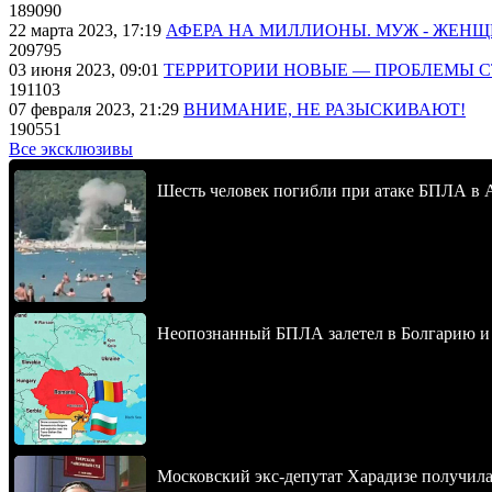
189090
22 марта 2023, 17:19
АФЕРА НА МИЛЛИОНЫ. МУЖ - ЖЕН
209795
03 июня 2023, 09:01
ТЕРРИТОРИИ НОВЫЕ — ПРОБЛЕМЫ 
191103
07 февраля 2023, 21:29
ВНИМАНИЕ, НЕ РАЗЫСКИВАЮТ!
190551
Все эксклюзивы
Шесть человек погибли при атаке БПЛА в 
Неопознанный БПЛА залетел в Болгарию и в
Московский экс-депутат Харадизе получила 