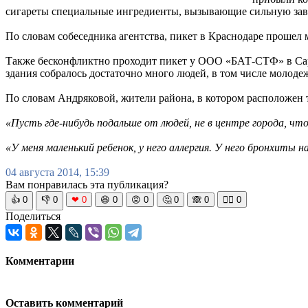
сигареты специальные ингредиенты, вызывающие сильную зав
По словам собеседника агентства, пикет в Краснодаре прошел 
Также бесконфликтно проходит пикет у ООО «БАТ-СТФ» в Сара
здания собралось достаточно много людей, в том числе молоде
По словам Андряковой, жители района, в котором расположен та
«Пусть где-нибудь подальше от людей, не в центре города, ч
«У меня маленький ребенок, у него аллергия. У него бронхиты 
04 августа 2014, 15:39
Вам понравилась эта публикация?
👍
0
👎
0
❤
0
😆
0
😡
0
🤔
0
🙈
0
🧘‍♀️
0
Поделиться
Комментарии
Оставить комментарий