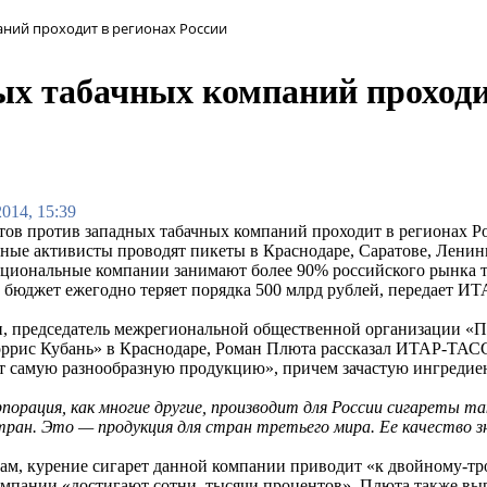
ний проходит в регионах России
ых табачных компаний проходи
2014, 15:39
тов против западных табачных компаний проходит в регионах Р
тные активисты проводят пикеты в Краснодаре, Саратове, Ленин
ациональные компании занимают более 90% российского рынка т
 бюджет ежегодно теряет порядка 500 млрд рублей, передает И
и, председатель межрегиональной общественной организации «П
рис Кубань» в Краснодаре, Роман Плюта рассказал ИТАР-ТАСС
т самую разнообразную продукцию», причем зачастую ингредиен
рпорация, как многие другие, производит для России сигареты т
тран. Это — продукция для стран третьего мира. Ее качество 
вам, курение сигарет данной компании приводит «к двойному-тр
мпании «достигают сотни, тысячи процентов». Плюта также выр