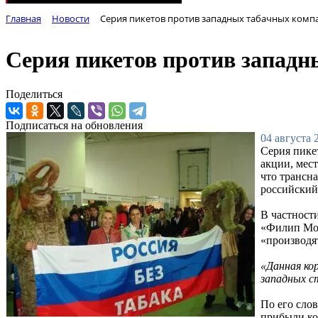
Главная
Новости
Серия пикетов против западных табачных компа
Серия пикетов против западн
Поделиться
Подписаться на обновления
04 августа 
Серия пике
акции, мес
что трансн
российский
В частност
«Филип Мор
«производя
«Данная ко
западных с
По его сло
прибыли ко