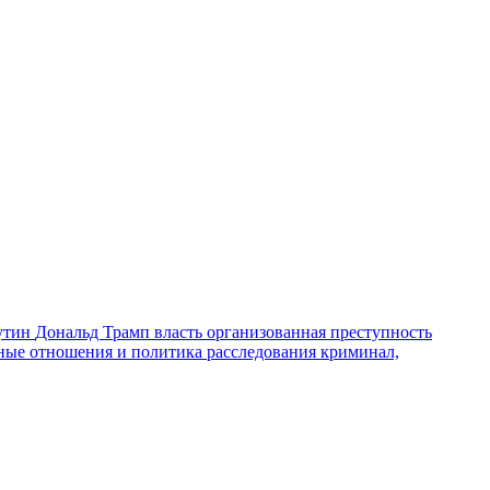
утин
Дональд Трамп
власть
организованная преступность
ные отношения и политика
расследования
криминал,