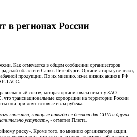
т в регионах России
оссии. Как отмечается в общем сообщении организаторов
градской области и Санкт-Петербурге. Организаторы уточняют,
абачной продукции. По их мнению, из-за низких акциз в РФ
ТАР-ТАСС.
равославный союз», которая организовала пикет у ЗАО
, что транснациональные корпорации на территории России
ты они привозят готовые из-за рубежа.
акого качества, которые никогда не делают для США и других
значительно уступает»,
- отметил Плюта.
ойному риску». Кроме того, по мнению организатора акции,
азил уверенность, что западные производители добавляют в