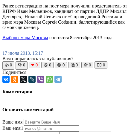
Ранее регистрацию на пост мера получили представитель от
КПРФ Иван Мельников, кандидат от партии ЛДПР Михаил
Дегтярев, Николай Левичев от «Справедливой России» и
врио мэра Москвы Сергей Собянин, баллотирующийся как
самовыдвиженец.
Выборы мэра Москвы
состоятся 8 сентября 2013 года.
17 июля 2013, 15:17
Вам понравилась эта публикация?
👍
0
👎
0
❤
0
😆
0
😡
0
🤔
0
🙈
0
🧘‍♀️
0
Поделиться
Комментарии
Оставить комментарий
Ваше имя
Ваш email