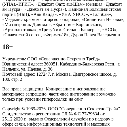
(УПА),«ИГИЛ», «Джабхат Фатх аш-Шам» (бывшая «Джабхат
ан-Нусра», «Джебхат ан-Нусра»), Национал-Большевистская
партия (НБП), «Аль-Каида», «УНА-УНСО», «Талибан»,
«Меджлис крымско-татарского народа», «Свидетели Иеговы»,
«Мизантропик Дивижн», «Братство» Корчинского,
«Артподготовка», «Тризуб им. Степана Бандеры», «НСО»,
«Славянский союз», «Формат-18», Дуров Павел Валерьевич.
18+
Учредитель: ООО «Совершенно Секретно Трейд».
Юридический адрес: 360051, Кабардино-Балкарская Респ., г.
Нальчик, ул. Пачева, д. 36
Почтовый адрес: 127247, г. Москва, Дмитровское шоссе, д.
100, стр. 2
Все права защищены. Копирование и использование
материалов запрещено, частичное цитирование возможно
только при условии гиперссылки на сайт.
Copyright © 1989-2026. ООО "Совершенно Секретно Трейд".
Свидетельство о регистрации ЭЛ № ФС 77-79634 от
25.12.2020 г., выдано Федеральной службой по надзору в
сфере связи, информационных технологий и массовых