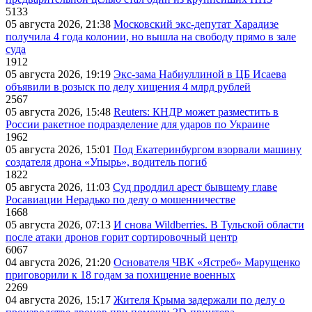
5133
05 августа 2026, 21:38
Московский экс-депутат Харадизе
получила 4 года колонии, но вышла на свободу прямо в зале
суда
1912
05 августа 2026, 19:19
Экс-зама Набиуллиной в ЦБ Исаева
объявили в розыск по делу хищения 4 млрд рублей
2567
05 августа 2026, 15:48
Reuters: КНДР может разместить в
России ракетное подразделение для ударов по Украине
1962
05 августа 2026, 15:01
Под Екатеринбургом взорвали машину
создателя дрона «Упырь», водитель погиб
1822
05 августа 2026, 11:03
Суд продлил арест бывшему главе
Росавиации Нерадько по делу о мошенничестве
1668
05 августа 2026, 07:13
И снова Wildberries. В Тульской области
после атаки дронов горит сортировочный центр
6067
04 августа 2026, 21:20
Основателя ЧВК «Ястреб» Марущенко
приговорили к 18 годам за похищение военных
2269
04 августа 2026, 15:17
Жителя Крыма задержали по делу о