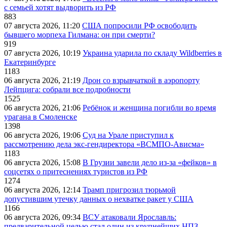
с семьей хотят выдворить из РФ
883
07 августа 2026, 11:20
США попросили РФ освободить
бывшего морпеха Гилмана: он при смерти?
919
07 августа 2026, 10:19
Украина ударила по складу Wildberries в
Екатеринбурге
1183
06 августа 2026, 21:19
Дрон со взрывчаткой в аэропорту
Лейпцига: собрали все подробности
1525
06 августа 2026, 21:06
Ребёнок и женщина погибли во время
урагана в Смоленске
1398
06 августа 2026, 19:06
Суд на Урале приступил к
рассмотрению дела экс-гендиректора «ВСМПО-Ависма»
1183
06 августа 2026, 15:08
В Грузии завели дело из-за «фейков» в
соцсетях о притеснениях туристов из РФ
1274
06 августа 2026, 12:14
Трамп пригрозил тюрьмой
допустившим утечку данных о нехватке ракет у США
1166
06 августа 2026, 09:34
ВСУ атаковали Ярославль:
предварительной целью стал один из крупнейших НПЗ