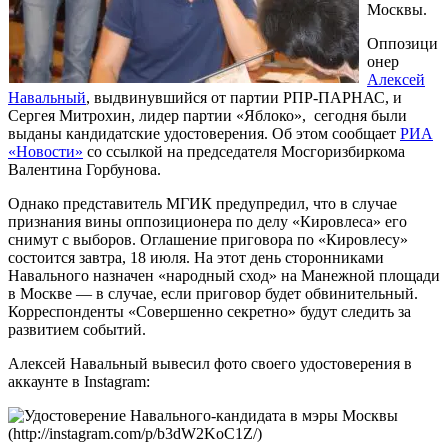
Москвы.
Оппозици
онер
Алексей
Навальный
, выдвинувшийся от партии РПР-ПАРНАС, и
Сергея Митрохин, лидер партии «Яблоко», сегодня были
выданы кандидатские удостоверения. Об этом сообщает
РИА
«Новости»
со ссылкой на председателя Мосгоризбиркома
Валентина Горбунова.
Однако представитель МГИК предупредил, что в случае
признания вины оппозиционера по делу «Кировлеса» его
снимут с выборов. Оглашение приговора по «Кировлесу»
состоится завтра, 18 июля. На этот день сторонниками
Навального назначен «народный сход» на Манежной площади
в Москве — в случае, если приговор будет обвинительный.
Корреспонденты «Совершенно секретно» будут следить за
развитием событий.
Алексей Навальный вывесил фото своего удостоверения в
аккаунте в Instagram: