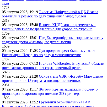
суда
1728
05 августа 2026, 19:19
Экс-зама Набиуллиной в ЦБ Исаева
объявили в розыск по делу хищения 4 млрд рублей
2313
05 августа 2026, 15:48
Reuters: КНДР может разместить в
России ракетное подразделение для ударов по Украине
1769
05 августа 2026, 15:01
Под Екатеринбургом взорвали машину
создателя дрона «Упырь», водитель погиб
1639
05 августа 2026, 11:03
Суд продлил арест бывшему главе
Росавиации Нерадько по делу о мошенничестве
1487
05 августа 2026, 07:13
И снова Wildberries. В Тульской области
после атаки дронов горит сортировочный центр
5823
04 августа 2026, 21:20
Основателя ЧВК «Ястреб» Марущенко
приговорили к 18 годам за похищение военных
2051
04 августа 2026, 15:17
Жителя Крыма задержали по делу о
производстве дронов при помощи 3D‑принтера
1808
04 августа 2026, 13:52
Грузовики экс-начальника ГАИ
Волгоградской области выставили на торги после дела о