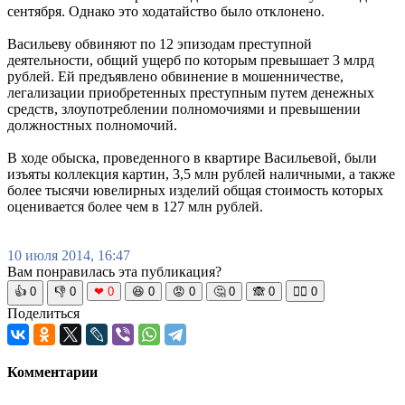
сентября. Однако это ходатайство было отклонено.
Васильеву обвиняют по 12 эпизодам преступной
деятельности, общий ущерб по которым превышает 3 млрд
рублей. Ей предъявлено обвинение в мошенничестве,
легализации приобретенных преступным путем денежных
средств, злоупотреблении полномочиями и превышении
должностных полномочий.
В ходе обыска, проведенного в квартире Васильевой, были
изъяты коллекция картин, 3,5 млн рублей наличными, а также
более тысячи ювелирных изделий общая стоимость которых
оценивается более чем в 127 млн рублей.
10 июля 2014, 16:47
Вам понравилась эта публикация?
👍
0
👎
0
❤
0
😆
0
😡
0
🤔
0
🙈
0
🧘‍♀️
0
Поделиться
Комментарии