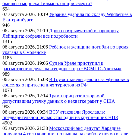
бывшего морпеха Гилмана: он при смерти?
694
07 августа 2026, 10:19
Украина ударила по складу Wildberries в
Екатеринбурге
946
06 августа 2026, 21:19
Дрон со взрывчаткой в аэропорту
Лейпцига: собрали все подробности
1315
06 августа 2026, 21:06
Ребёнок и женщина погибли во время
урагана в Смоленске
1185
06 августа 2026, 19:06
Суд на Урале приступил к
рассмотрению дела экс-гендиректора «ВСМПО-Ависма»
989
06 августа 2026, 15:08
В Грузии завели дело из-за «фейков» в
соцсетях о притеснениях туристов из РФ
1073
06 августа 2026, 12:14
Трамп пригрозил тюрьмой
допустившим утечку данных о нехватке ракет у США
998
06 августа 2026, 09:34
ВСУ атаковали Ярославль:
предварительной целью стал один из крупнейших НПЗ
4902
05 августа 2026, 21:38
Московский экс-депутат Харадизе
получила 4 года колонии, но вышла на свободу прямо в зале