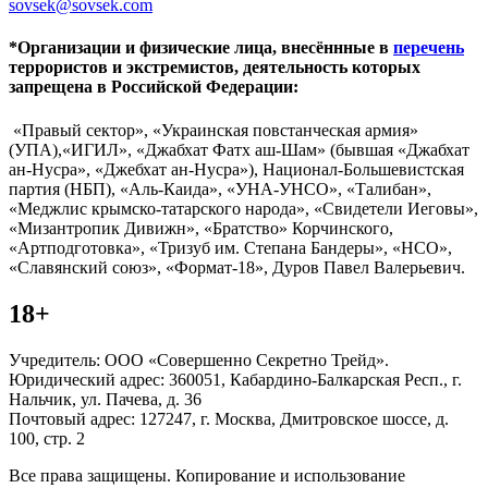
sovsek@sovsek.com
*Организации и физические лица, внесённные в
перечень
террористов и экстремистов, деятельность которых
запрещена в Российской Федерации:
«Правый сектор», «Украинская повстанческая армия»
(УПА),«ИГИЛ», «Джабхат Фатх аш-Шам» (бывшая «Джабхат
ан-Нусра», «Джебхат ан-Нусра»), Национал-Большевистская
партия (НБП), «Аль-Каида», «УНА-УНСО», «Талибан»,
«Меджлис крымско-татарского народа», «Свидетели Иеговы»,
«Мизантропик Дивижн», «Братство» Корчинского,
«Артподготовка», «Тризуб им. Степана Бандеры», «НСО»,
«Славянский союз», «Формат-18», Дуров Павел Валерьевич.
18+
Учредитель: ООО «Совершенно Секретно Трейд».
Юридический адрес: 360051, Кабардино-Балкарская Респ., г.
Нальчик, ул. Пачева, д. 36
Почтовый адрес: 127247, г. Москва, Дмитровское шоссе, д.
100, стр. 2
Все права защищены. Копирование и использование