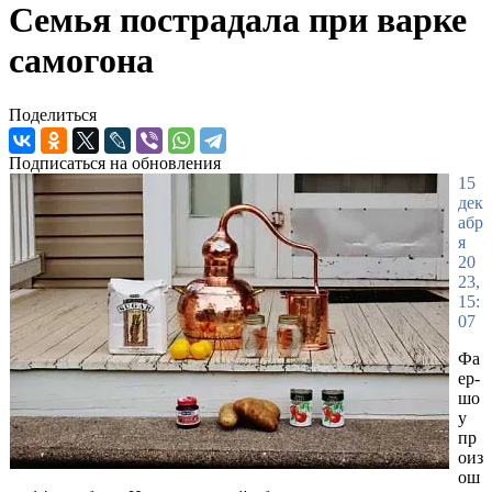
Семья пострадала при варке
самогона
Поделиться
Подписаться на обновления
15
дек
абр
я
20
23,
15:
07
Фа
ер-
шо
у
пр
оиз
ош