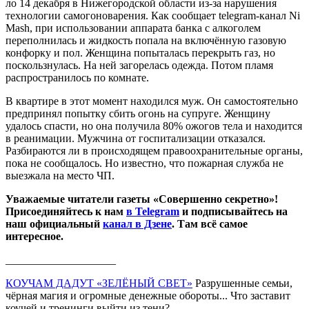
ло 14 декабря в Нижегородской области из-за нарушения
технологии самогоноварения. Как сообщает telegram-канал Ni
Mash, при использовании аппарата банка с алкоголем
переполнилась и жидкость попала на включённую газовую
конфорку и пол. Женщина попыталась перекрыть газ, но
поскользнулась. На ней загорелась одежда. Потом пламя
распространилось по комнате.
В квартире в этот момент находился муж. Он самостоятельно
предпринял попытку сбить огонь на супруге. Женщину
удалось спасти, но она получила 80% ожогов тела и находится
в реанимации. Мужчина от госпитализации отказался.
Разбираются ли в происходящем правоохранительные органы,
пока не сообщалось. Но известно, что пожарная служба не
выезжала на место ЧП.
Уважаемые читатели газеты «Совершенно секретно»!
Присоединяйтесь к нам
в Telegram
и подписывайтесь на
наш официальный
канал в Дзене
. Там всё самое
интересное.
____________________
КОУЧАМ ДАДУТ «ЗЕЛЁНЫЙ СВЕТ»
Разрушенные семьи,
чёрная магия и огромные денежные обороты... Что заставит
коучей и тренинги выйти из тени?