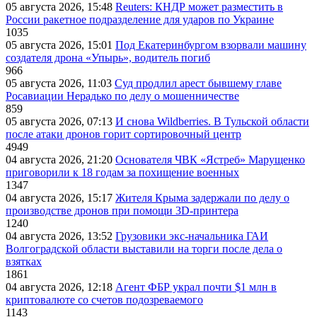
05 августа 2026, 15:48
Reuters: КНДР может разместить в
России ракетное подразделение для ударов по Украине
1035
05 августа 2026, 15:01
Под Екатеринбургом взорвали машину
создателя дрона «Упырь», водитель погиб
966
05 августа 2026, 11:03
Суд продлил арест бывшему главе
Росавиации Нерадько по делу о мошенничестве
859
05 августа 2026, 07:13
И снова Wildberries. В Тульской области
после атаки дронов горит сортировочный центр
4949
04 августа 2026, 21:20
Основателя ЧВК «Ястреб» Марущенко
приговорили к 18 годам за похищение военных
1347
04 августа 2026, 15:17
Жителя Крыма задержали по делу о
производстве дронов при помощи 3D‑принтера
1240
04 августа 2026, 13:52
Грузовики экс-начальника ГАИ
Волгоградской области выставили на торги после дела о
взятках
1861
04 августа 2026, 12:18
Агент ФБР украл почти $1 млн в
криптовалюте со счетов подозреваемого
1143