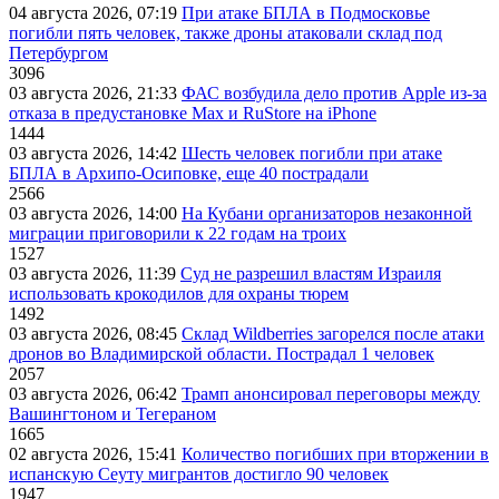
04 августа 2026, 07:19
При атаке БПЛА в Подмосковье
погибли пять человек, также дроны атаковали склад под
Петербургом
3096
03 августа 2026, 21:33
ФАС возбудила дело против Apple из-за
отказа в предустановке Max и RuStore на iPhone
1444
03 августа 2026, 14:42
Шесть человек погибли при атаке
БПЛА в Архипо-Осиповке, еще 40 пострадали
2566
03 августа 2026, 14:00
На Кубани организаторов незаконной
миграции приговорили к 22 годам на троих
1527
03 августа 2026, 11:39
Суд не разрешил властям Израиля
использовать крокодилов для охраны тюрем
1492
03 августа 2026, 08:45
Склад Wildberries загорелся после атаки
дронов во Владимирской области. Пострадал 1 человек
2057
03 августа 2026, 06:42
Трамп анонсировал переговоры между
Вашингтоном и Тегераном
1665
02 августа 2026, 15:41
Количество погибших при вторжении в
испанскую Сеуту мигрантов достигло 90 человек
1947