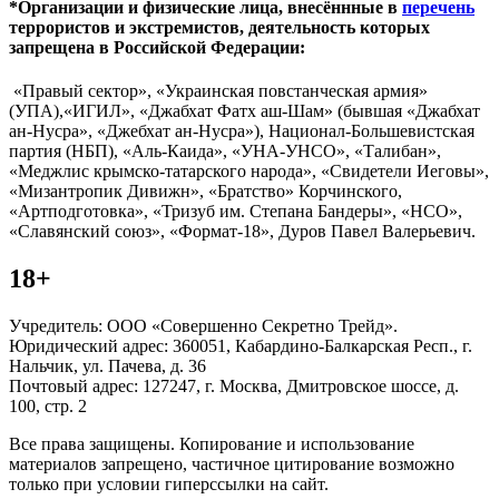
*Организации и физические лица, внесённные в
перечень
террористов и экстремистов, деятельность которых
запрещена в Российской Федерации:
«Правый сектор», «Украинская повстанческая армия»
(УПА),«ИГИЛ», «Джабхат Фатх аш-Шам» (бывшая «Джабхат
ан-Нусра», «Джебхат ан-Нусра»), Национал-Большевистская
партия (НБП), «Аль-Каида», «УНА-УНСО», «Талибан»,
«Меджлис крымско-татарского народа», «Свидетели Иеговы»,
«Мизантропик Дивижн», «Братство» Корчинского,
«Артподготовка», «Тризуб им. Степана Бандеры», «НСО»,
«Славянский союз», «Формат-18», Дуров Павел Валерьевич.
18+
Учредитель: ООО «Совершенно Секретно Трейд».
Юридический адрес: 360051, Кабардино-Балкарская Респ., г.
Нальчик, ул. Пачева, д. 36
Почтовый адрес: 127247, г. Москва, Дмитровское шоссе, д.
100, стр. 2
Все права защищены. Копирование и использование
материалов запрещено, частичное цитирование возможно
только при условии гиперссылки на сайт.