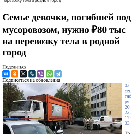
перевозку тела в родной город
Семье девочки, погибшей под
мусоровозом, нужно ₽80 тыс
на перевозку тела в родной
город
Поделиться
Подписаться на обновления
02
сен
тяб
ря
20
22,
17:
33
Тр