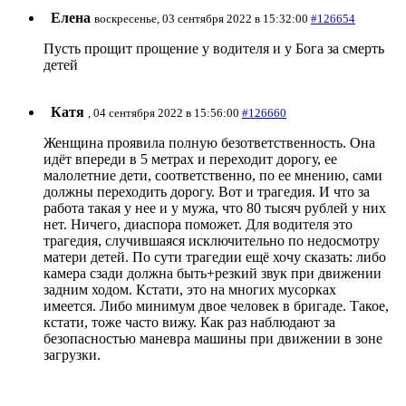
Елена
воскресенье, 03 сентября 2022 в 15:32:00
#126654
Пусть прощит прощение у водителя и у Бога за смерть
детей
Катя
, 04 сентября 2022 в 15:56:00
#126660
Женщина проявила полную безответственность. Она
идёт впереди в 5 метрах и переходит дорогу, ее
малолетние дети, соответственно, по ее мнению, сами
должны переходить дорогу. Вот и трагедия. И что за
работа такая у нее и у мужа, что 80 тысяч рублей у них
нет. Ничего, диаспора поможет. Для водителя это
трагедия, случившаяся исключительно по недосмотру
матери детей. По сути трагедии ещё хочу сказать: либо
камера сзади должна быть+резкий звук при движении
задним ходом. Кстати, это на многих мусорках
имеется. Либо минимум двое человек в бригаде. Такое,
кстати, тоже часто вижу. Как раз наблюдают за
безопасностью маневра машины при движении в зоне
загрузки.