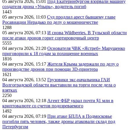
05 августа 2026, 15:01
Под Екатеринбургом взорвали машину
создателя дрона «Упырь», водитель погиб
1443
05 августа 2026, 11:03
Суд продлил арест бывшему главе
Росавиации Нерадько по делу о мошенничестве
1288
05 августа 2026, 07:13
И снова Wildberries. В Тульской области
после атаки дронов горит сортировочный центр
5555
04 августа 2026, 21:20
Основателя ЧВК «Ястреб» Марущенко
приговорили к 18 годам за похищение военных
1816
04 августа 2026, 15:17
Жителя Крыма задержали по делу о
производстве дронов при помощи 3D‑принтера
1621
04 августа 2026, 13:52
Грузовики экс-начальника ГАИ
Волгоградской области выставили на торги после дела о
взятках
2250
04 августа 2026, 12:18
Агент ФБР украл почти $1 млн в
криптовалюте со счетов подозреваемого
1492
04 августа 2026, 07:19
При атаке БПЛА в Подмосковье
погибли пять человек, также дроны атаковали склад под
Петербургом