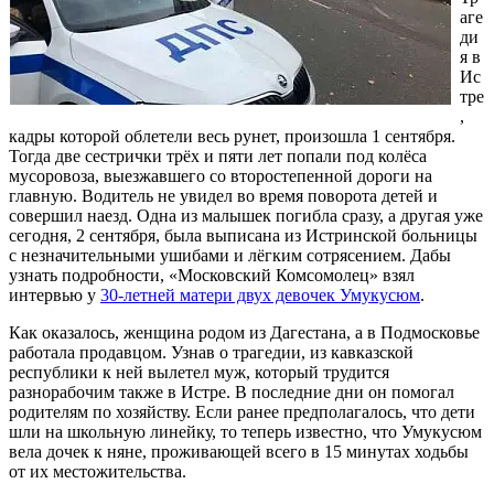
аге
ди
я в
Ис
тре
,
кадры которой облетели весь рунет, произошла 1 сентября.
Тогда две сестрички трёх и пяти лет попали под колёса
мусоровоза, выезжавшего со второстепенной дороги на
главную. Водитель не увидел во время поворота детей и
совершил наезд. Одна из малышек погибла сразу, а другая уже
сегодня, 2 сентября, была выписана из Истринской больницы
с незначительными ушибами и лёгким сотрясением. Дабы
узнать подробности, «Московский Комсомолец» взял
интервью у
30-летней матери двух девочек Умукусюм
.
Как оказалось, женщина родом из Дагестана, а в Подмосковье
работала продавцом. Узнав о трагедии, из кавказской
республики к ней вылетел муж, который трудится
разнорабочим также в Истре. В последние дни он помогал
родителям по хозяйству. Если ранее предполагалось, что дети
шли на школьную линейку, то теперь известно, что Умукусюм
вела дочек к няне, проживающей всего в 15 минутах ходьбы
от их местожительства.