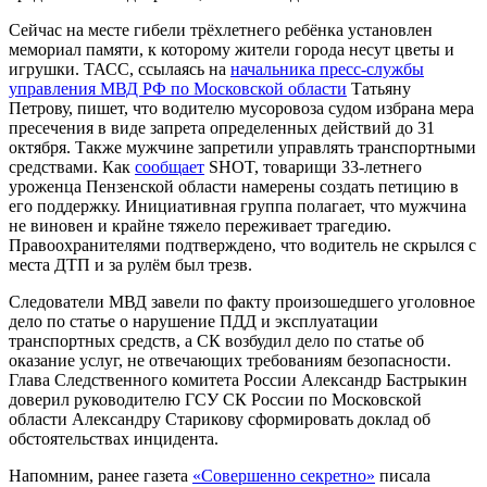
Сейчас на месте гибели трёхлетнего ребёнка установлен
мемориал памяти, к которому жители города несут цветы и
игрушки. ТАСС, ссылаясь на
начальника пресс-службы
управления МВД РФ по Московской области
Татьяну
Петрову, пишет, что водителю мусоровоза судом избрана мера
пресечения в виде запрета определенных действий до 31
октября. Также мужчине запретили управлять транспортными
средствами. Как
сообщает
SHOT, товарищи 33-летнего
уроженца Пензенской области намерены создать петицию в
его поддержку. Инициативная группа полагает, что мужчина
не виновен и крайне тяжело переживает трагедию.
Правоохранителями подтверждено, что водитель не скрылся с
места ДТП и за рулём был трезв.
Следователи МВД завели по факту произошедшего уголовное
дело по статье о нарушение ПДД и эксплуатации
транспортных средств, а СК возбудил дело по статье об
оказание услуг, не отвечающих требованиям безопасности.
Глава Следственного комитета России Александр Бастрыкин
доверил руководителю ГСУ СК России по Московской
области Александру Старикову сформировать доклад об
обстоятельствах инцидента.
Напомним, ранее газета
«Совершенно секретно»
писала