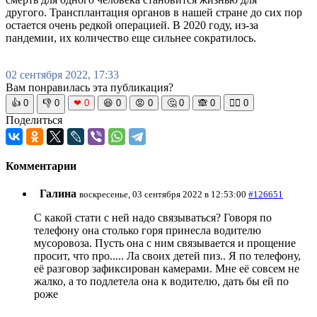
другого. Трансплантация органов в нашей стране до сих пор
остается очень редкой операцией. В 2020 году, из-за
пандемии, их количество еще сильнее сократилось.
02 сентября 2022, 17:33
Вам понравилась эта публикация?
👍
0
👎
0
❤
0
😆
0
😡
0
🤔
0
🙈
0
🧘‍♀️
0
Поделиться
Комментарии
Галина
воскресенье, 03 сентября 2022 в 12:53:00
#126651
С какой стати с ней надо связываться? Говоря по
телефону она столько горя принесла водителю
мусоровоза. Пусть она с ним связывается и прощение
просит, что про..... Ла своих детей пиз.. Я по телефону,
её разговор зафиксирован камерами. Мне её совсем не
жалко, а то подлетела она к водителю, дать бы ей по
роже