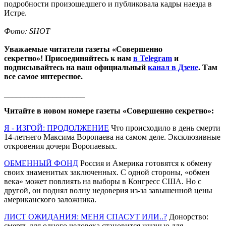
подробности произошедшего и публиковала кадры наезда в
Истре.
Фото: SHOT
Уважаемые читатели газеты «Совершенно
секретно»! Присоединяйтесь к нам
в Telegram
и
подписывайтесь на наш официальный
канал в Дзене
. Там
все самое интересное.
____________________
Читайте в новом номере газеты «Совершенно секретно»:
Я - ИЗГОЙ: ПРОДОЛЖЕНИЕ
Что происходило в день смерти
14-летнего Максима Воропаева на самом деле. Эксклюзивные
откровения дочери Воропаевых.
ОБМЕННЫЙ ФОНД
Россия и Америка готовятся к обмену
своих знаменитых заключенных. С одной стороны, «обмен
века» может повлиять на выборы в Конгресс США. Но с
другой, он поднял волну недоверия из-за завышенной цены
американского заложника.
ЛИСТ ОЖИДАНИЯ: МЕНЯ СПАСУТ ИЛИ..?
Донорство:
смерть для одного человека становится жизнью для