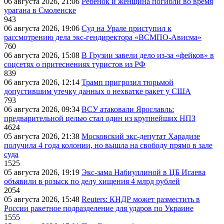
06 августа 2026, 21:06
Ребёнок и женщина погибли во время
урагана в Смоленске
943
06 августа 2026, 19:06
Суд на Урале приступил к
рассмотрению дела экс-гендиректора «ВСМПО-Ависма»
760
06 августа 2026, 15:08
В Грузии завели дело из-за «фейков» в
соцсетях о притеснениях туристов из РФ
839
06 августа 2026, 12:14
Трамп пригрозил тюрьмой
допустившим утечку данных о нехватке ракет у США
793
06 августа 2026, 09:34
ВСУ атаковали Ярославль:
предварительной целью стал один из крупнейших НПЗ
4624
05 августа 2026, 21:38
Московский экс-депутат Харадизе
получила 4 года колонии, но вышла на свободу прямо в зале
суда
1525
05 августа 2026, 19:19
Экс-зама Набиуллиной в ЦБ Исаева
объявили в розыск по делу хищения 4 млрд рублей
2054
05 августа 2026, 15:48
Reuters: КНДР может разместить в
России ракетное подразделение для ударов по Украине
1555