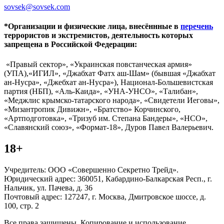
sovsek@sovsek.com
*Организации и физические лица, внесённные в
перечень
террористов и экстремистов, деятельность которых
запрещена в Российской Федерации:
«Правый сектор», «Украинская повстанческая армия»
(УПА),«ИГИЛ», «Джабхат Фатх аш-Шам» (бывшая «Джабхат
ан-Нусра», «Джебхат ан-Нусра»), Национал-Большевистская
партия (НБП), «Аль-Каида», «УНА-УНСО», «Талибан»,
«Меджлис крымско-татарского народа», «Свидетели Иеговы»,
«Мизантропик Дивижн», «Братство» Корчинского,
«Артподготовка», «Тризуб им. Степана Бандеры», «НСО»,
«Славянский союз», «Формат-18», Дуров Павел Валерьевич.
18+
Учредитель: ООО «Совершенно Секретно Трейд».
Юридический адрес: 360051, Кабардино-Балкарская Респ., г.
Нальчик, ул. Пачева, д. 36
Почтовый адрес: 127247, г. Москва, Дмитровское шоссе, д.
100, стр. 2
Все права защищены. Копирование и использование