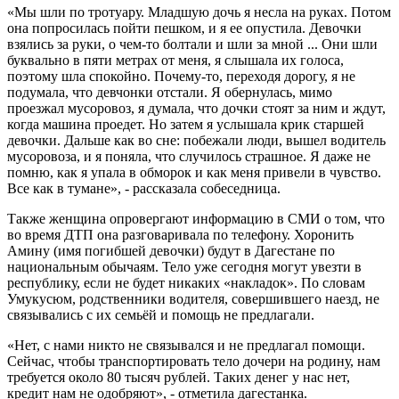
«Мы шли по тротуару. Младшую дочь я несла на руках. Потом
она попросилась пойти пешком, и я ее опустила. Девочки
взялись за руки, о чем-то болтали и шли за мной ... Они шли
буквально в пяти метрах от меня, я слышала их голоса,
поэтому шла спокойно. Почему-то, переходя дорогу, я не
подумала, что девчонки отстали. Я обернулась, мимо
проезжал мусоровоз, я думала, что дочки стоят за ним и ждут,
когда машина проедет. Но затем я услышала крик старшей
девочки. Дальше как во сне: побежали люди, вышел водитель
мусоровоза, и я поняла, что случилось страшное. Я даже не
помню, как я упала в обморок и как меня привели в чувство.
Все как в тумане», - рассказала собеседница.
Также женщина опровергают информацию в СМИ о том, что
во время ДТП она разговаривала по телефону. Хоронить
Амину (имя погибшей девочки) будут в Дагестане по
национальным обычаям. Тело уже сегодня могут увезти в
республику, если не будет никаких «накладок». По словам
Умукусюм, родственники водителя, совершившего наезд, не
связывались с их семьёй и помощь не предлагали.
«Нет, с нами никто не связывался и не предлагал помощи.
Сейчас, чтобы транспортировать тело дочери на родину, нам
требуется около 80 тысяч рублей. Таких денег у нас нет,
кредит нам не одобряют», - отметила дагестанка.