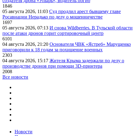
создателя дрона «Упырь», водитель погиб
1846
05 августа 2026, 11:03
Суд продлил арест бывшему главе
Росавиации Нерадько по делу о мошенничестве
1697
05 августа 2026, 07:13
И снова Wildberries. В Тульской области
после атаки дронов горит сортировочный центр
6101
04 августа 2026, 21:20
Основателя ЧВК «Ястреб» Марущенко
приговорили к 18 годам за похищение военных
2303
04 августа 2026, 15:17
Жителя Крыма задержали по делу о
производстве дронов при помощи 3D‑принтера
2008
Все новости
Новости