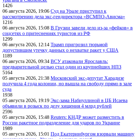
1426
06 августа 2026, 19:06
Суд на Урале приступил к
рассмотрению дела экс-гендиректора «ВСМПО-Ависма»
1216
06 августа 2026, 15:08
В Грузии завели дело из-за «фейков» в
соцсетях о притеснениях туристов из РФ
1299
06 августа 2026, 12:14
Трамп пригрозил тюрьмой
допустившим утечку данных о нехватке ракет у США
1189
06 августа 2026, 09:34
ВСУ атаковали Ярославль:
предварительной целью стал один из крупнейших НПЗ
5164
05 августа 2026, 21:38
Московский экс-депутат Харадизе
получила 4 года колонии, но вышла на свободу прямо в зале
суда
1938
05 августа 2026, 19:19
Экс-зама Набиуллиной в ЦБ Исаева
объявили в розыск по делу хищения 4 млрд рублей
2596
05 августа 2026, 15:48
Reuters: КНДР может разместить в
России ракетное подразделение для ударов по Украине
1989
05 августа 2026, 15:01
Под Екатеринбургом взорвали машину