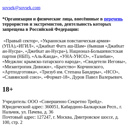
sovsek@sovsek.com
*Организации и физические лица, внесённные в
перечень
террористов и экстремистов, деятельность которых
запрещена в Российской Федерации:
«Правый сектор», «Украинская повстанческая армия»
(УПА),«ИГИЛ», «Джабхат Фатх аш-Шам» (бывшая «Джабхат
ан-Нусра», «Джебхат ан-Нусра»), Национал-Большевистская
партия (НБП), «Аль-Каида», «УНА-УНСО», «Талибан»,
«Меджлис крымско-татарского народа», «Свидетели Иеговы»,
«Мизантропик Дивижн», «Братство» Корчинского,
«Артподготовка», «Тризуб им. Степана Бандеры», «НСО»,
«Славянский союз», «Формат-18», Дуров Павел Валерьевич.
18+
Учредитель: ООО «Совершенно Секретно Трейд».
Юридический адрес: 360051, Кабардино-Балкарская Респ., г.
Нальчик, ул. Пачева, д. 36
Почтовый адрес: 127247, г. Москва, Дмитровское шоссе, д.
100, стр. 2