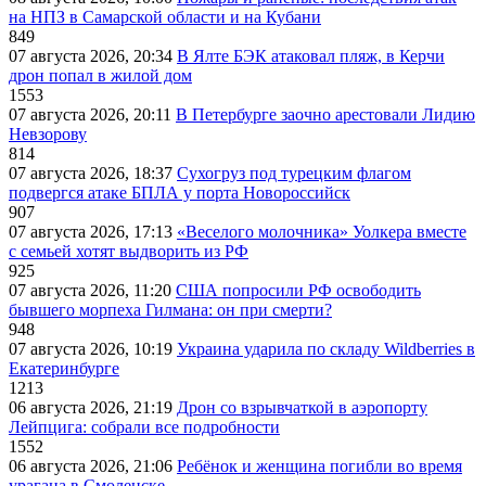
на НПЗ в Самарской области и на Кубани
849
07 августа 2026, 20:34
В Ялте БЭК атаковал пляж, в Керчи
дрон попал в жилой дом
1553
07 августа 2026, 20:11
В Петербурге заочно арестовали Лидию
Невзорову
814
07 августа 2026, 18:37
Сухогруз под турецким флагом
подвергся атаке БПЛА у порта Новороссийск
907
07 августа 2026, 17:13
«Веселого молочника» Уолкера вместе
с семьей хотят выдворить из РФ
925
07 августа 2026, 11:20
США попросили РФ освободить
бывшего морпеха Гилмана: он при смерти?
948
07 августа 2026, 10:19
Украина ударила по складу Wildberries в
Екатеринбурге
1213
06 августа 2026, 21:19
Дрон со взрывчаткой в аэропорту
Лейпцига: собрали все подробности
1552
06 августа 2026, 21:06
Ребёнок и женщина погибли во время
урагана в Смоленске