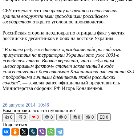
СБУ отмечает, что «
по факту незаконного пересечения
границы вооруженными гражданами российского
государства
» открыто уголовное производство.
Российская сторона неоднократно отрицала факт участия
российских десантников в боях на востоке Украины.
“
В общем ряду ежедневных «разоблачений» российского
присутствия на территории Украины это уже 1001-е
«свидетельство». Вполне вероятно, что следующим
«неоспоримым фактом» станет захваченный в ходе
«ожесточенных боев автомат Калашникова или граната Ф-1
с подробными личными дневниками якобы российских
солдат
”, — заявлял ранее официальный представитель
Министерства обороны РФ Игорь Конашенков.
26 августа 2014, 10:46
Вам понравилась эта публикация?
👍
0
👎
0
❤
0
😆
0
😡
0
🤔
0
🙈
0
🧘‍♀️
0
Поделиться