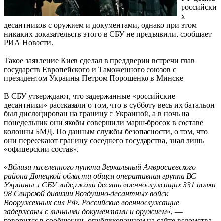
российски
х
десантников с оружием и документами, однако при этом
никаких доказательств этого в СБУ не предъявили, сообщает
РИА Новости.
Такое заявление Киев сделал в преддверии встречи глав
государств Европейского и Таможенного союзов с
президентом Украины Петром Порошенко в Минске.
В СБУ утверждают, что задержанные «российские
десантники» рассказали о том, что в субботу весь их батальон
был дислоцирован на границу с Украиной, а в ночь на
понедельник они якобы совершили марш-бросок в составе
колонны БМД. По данным службы безопасности, о том, что
они пересекают границу соседнего государства, знал лишь
«офицерский состав».
«
Вблизи населенного пункта Зеркальный Амвросиевского
района Донецкой области общая оперативная группа ВС
Украины и СБУ задержала десять военнослужащих 331 полка
98 Свирской дивизии Воздушно-десантных войск
Вооруженных сил РФ. Российские военнослужащие
задержаны с личными документами и оружием
», —
говорится в сообщении, опубликованном на сайте ведомства.