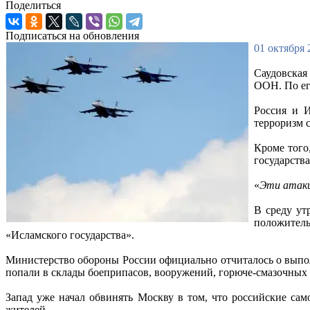
Поделиться
Подписаться на обновления
01 октября 
Саудовская
ООН. По ег
Россия и И
терроризм 
Кроме того
государства
«
Эти атаки
В среду ут
положитель
«Исламского государства».
Министерство обороны России официально отчиталось о выпол
попали в склады боеприпасов, вооружений, горюче-смазочных 
Запад уже начал обвинять Москву в том, что российские са
жителей.