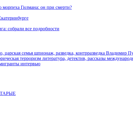
морпеха Гилмана: он при смерти?
 Екатеринбурге
га: собрали все подробности
о, царская семья
шпионаж, разведка, контрразведка
Владимир П
торическая
терроризм
литература, детектив, рассказы
международ
 мигранты
интервью
СТАРЫЕ