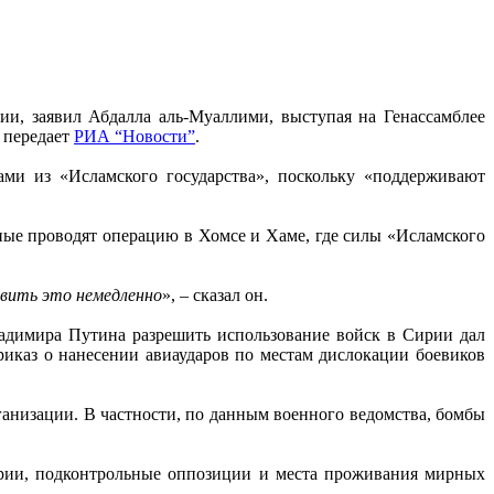
ии, заявил Абдалла аль-Муаллими, выступая на Генассамблее
 передает
РИА “Новости”
.
тами из «Исламского государства», поскольку «поддерживают
енные проводят операцию в Хомсе и Хаме, где силы «Исламского
вить это немедленно
», – сказал он.
адимира Путина разрешить использование войск в Сирии дал
риказ о нанесении авиаударов по местам дислокации боевиков
анизации. В частности, по данным военного ведомства, бомбы
тории, подконтрольные оппозиции и места проживания мирных