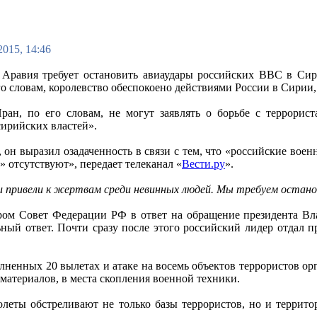
2015, 14:46
 Аравия требует остановить авиаудары российских ВВС в Сир
о словам, королевство обеспокоено действиями России в Сирии,
ран, по его словам, не могут заявлять о борьбе с террорис
сирийских властей».
, он выразил озадаченность в связи с тем, что «российские во
» отсутствуют», передает телеканал «
Вести.ру
».
 привели к жертвам среди невинных людей. Мы требуем остано
ром Совет Федерации РФ в ответ на обращение президента Вл
ный ответ. Почти сразу после этого российский лидер отдал п
ненных 20 вылетах и атаке на восемь объектов террористов орг
материалов, в места скопления военной техники.
молеты обстреливают не только базы террористов, но и терри