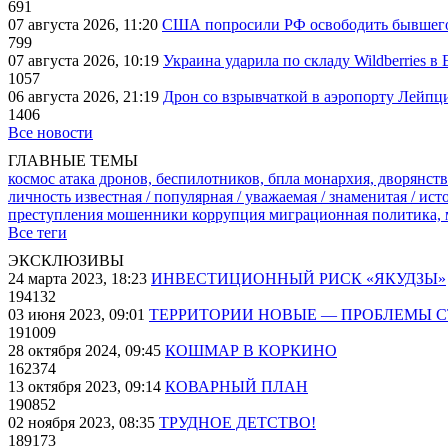
691
07 августа 2026, 11:20
США попросили РФ освободить бывшего 
799
07 августа 2026, 10:19
Украина ударила по складу Wildberries в
1057
06 августа 2026, 21:19
Дрон со взрывчаткой в аэропорту Лейпци
1406
Все новости
ГЛАВНЫЕ ТЕМЫ
космос
атака дронов, беспилотников, бпла
монархия, дворянств
личность известная / популярная / уважаемая / знаменитая / ис
преступления
мошенники
коррупция
миграционная политика,
Все теги
ЭКСКЛЮЗИВЫ
24 марта 2023, 18:23
ИНВЕСТИЦИОННЫЙ РИСК «ЯКУДЗЫ»
194132
03 июня 2023, 09:01
ТЕРРИТОРИИ НОВЫЕ — ПРОБЛЕМЫ 
191009
28 октября 2024, 09:45
КОШМАР В КОРКИНО
162374
13 октября 2023, 09:14
КОВАРНЫЙ ПЛАН
190852
02 ноября 2023, 08:35
ТРУДНОЕ ДЕТСТВО!
189173