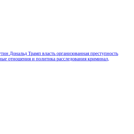
утин
Дональд Трамп
власть
организованная преступность
ные отношения и политика
расследования
криминал,