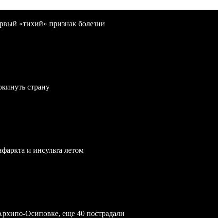
первый «тихий» признак болезни
окинуть страну
нфаркта и инсульта летом
Архипо-Осиповке, еще 40 пострадали