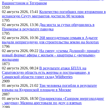
Вашингтоном и Тегераном
1510
02 августа 2026, 15:41
Количество погибших при вторжении в
испанскую Сеуту мигрантов достигло 90 человек
1795
02 августа 2026, 13:36
Два моста за сутки обрушились в
Приморье в результате паводка
1795
02 августа 2026, 10:36
268 многодетным семьям в Адыгее
выдали непригодную для строительства землю на болотах
1796
02 августа 2026, 09:22
На смену «схемы Долиной» пришёл
новый формат аферы с жильем – квартиры с «вечными»
жильцами
1873
02 августа 2026, 08:24
В результате атаки БПЛА на
Саратовскую область есть жертвы и пострадавшие, в
Самарской области горит склад Wildberries
2909
01 августа 2026, 21:02
Три человека погибли в результате
взрыва на Кудринской площади в Москве
2887
01 августа 2026, 18:50
Гендиректора «Газпром энергохолдинг
- закупки» Мазина арестовали по делу о взятках
2289