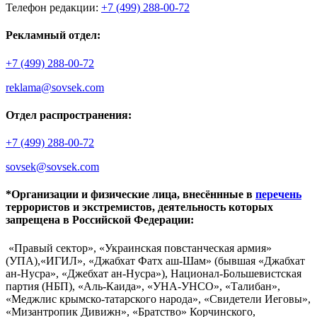
Телефон редакции:
+7 (499) 288-00-72
Рекламный отдел:
+7 (499) 288-00-72
reklama@sovsek.com
Отдел распространения:
+7 (499) 288-00-72
sovsek@sovsek.com
*Организации и физические лица, внесённные в
перечень
террористов и экстремистов, деятельность которых
запрещена в Российской Федерации:
«Правый сектор», «Украинская повстанческая армия»
(УПА),«ИГИЛ», «Джабхат Фатх аш-Шам» (бывшая «Джабхат
ан-Нусра», «Джебхат ан-Нусра»), Национал-Большевистская
партия (НБП), «Аль-Каида», «УНА-УНСО», «Талибан»,
«Меджлис крымско-татарского народа», «Свидетели Иеговы»,
«Мизантропик Дивижн», «Братство» Корчинского,