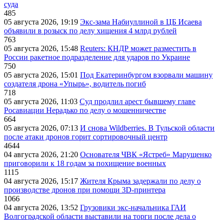
суда
485
05 августа 2026, 19:19
Экс-зама Набиуллиной в ЦБ Исаева
объявили в розыск по делу хищения 4 млрд рублей
763
05 августа 2026, 15:48
Reuters: КНДР может разместить в
России ракетное подразделение для ударов по Украине
750
05 августа 2026, 15:01
Под Екатеринбургом взорвали машину
создателя дрона «Упырь», водитель погиб
718
05 августа 2026, 11:03
Суд продлил арест бывшему главе
Росавиации Нерадько по делу о мошенничестве
664
05 августа 2026, 07:13
И снова Wildberries. В Тульской области
после атаки дронов горит сортировочный центр
4644
04 августа 2026, 21:20
Основателя ЧВК «Ястреб» Марущенко
приговорили к 18 годам за похищение военных
1115
04 августа 2026, 15:17
Жителя Крыма задержали по делу о
производстве дронов при помощи 3D‑принтера
1066
04 августа 2026, 13:52
Грузовики экс-начальника ГАИ
Волгоградской области выставили на торги после дела о