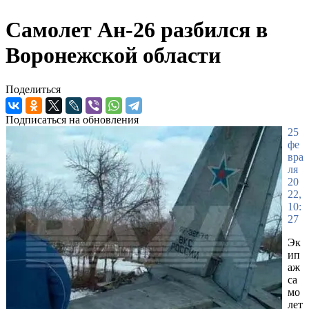
Самолет Ан-26 разбился в
Воронежской области
Поделиться
Подписаться на обновления
25
фе
вра
ля
20
22,
10:
27
Эк
ип
аж
са
мо
лет