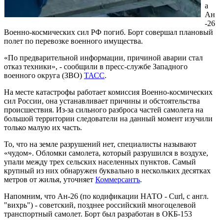
а
Ан
-26
Военно-космических сил РФ погиб. Борт совершал плановый
полет по перевозке военного имущества.
«По предварительной информации, причиной аварии стал
отказ техники», - сообщили в пресс-службе Западного
военного округа (ЗВО)
ТАСС
.
На месте катастрофы работает комиссия Военно-космических
сил России, она устанавливает причины и обстоятельства
происшествия. Из-за сильного разброса частей самолета на
большой территории следователи на данный момент изучили
только малую их часть.
То, что на земле разрушений нет, специалисты называют
«чудом». Обломки самолета, который разрушился в воздухе,
упали между трех сельских населенных пунктов. Самый
крупный из них обнаружен буквально в нескольких десятках
метров от жилья, уточняет
Коммерсантъ
.
Напомним, что Ан-26 (по кодификации НАТО - Curl, с англ.
"вихрь") - советский, позднее российский многоцелевой
транспортный самолет. Борт был разработан в ОКБ-153