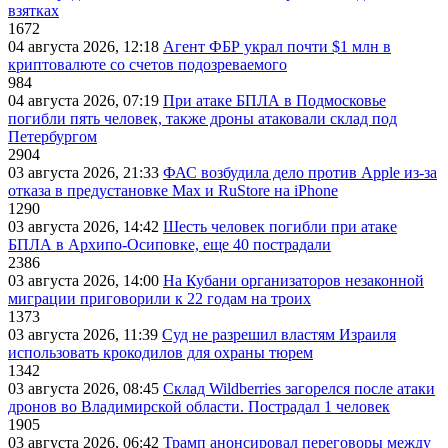
взятках
1672
04 августа 2026, 12:18
Агент ФБР украл почти $1 млн в
криптовалюте со счетов подозреваемого
984
04 августа 2026, 07:19
При атаке БПЛА в Подмосковье
погибли пять человек, также дроны атаковали склад под
Петербургом
2904
03 августа 2026, 21:33
ФАС возбудила дело против Apple из-за
отказа в предустановке Max и RuStore на iPhone
1290
03 августа 2026, 14:42
Шесть человек погибли при атаке
БПЛА в Архипо-Осиповке, еще 40 пострадали
2386
03 августа 2026, 14:00
На Кубани организаторов незаконной
миграции приговорили к 22 годам на троих
1373
03 августа 2026, 11:39
Суд не разрешил властям Израиля
использовать крокодилов для охраны тюрем
1342
03 августа 2026, 08:45
Склад Wildberries загорелся после атаки
дронов во Владимирской области. Пострадал 1 человек
1905
03 августа 2026, 06:42
Трамп анонсировал переговоры между