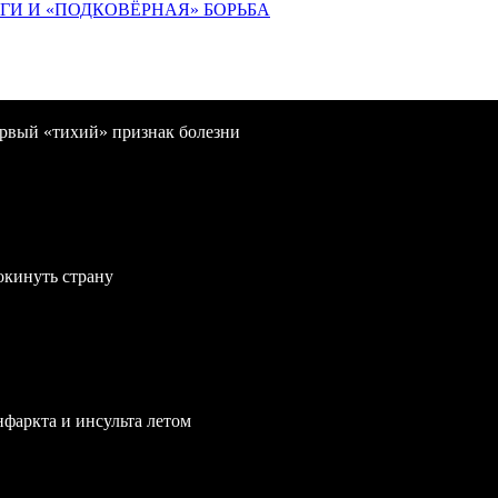
ИГИ И «ПОДКОВЁРНАЯ» БОРЬБА
первый «тихий» признак болезни
окинуть страну
нфаркта и инсульта летом