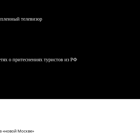
упленный телевизор
сетях о притеснениях туристов из РФ
в «новой Москве»