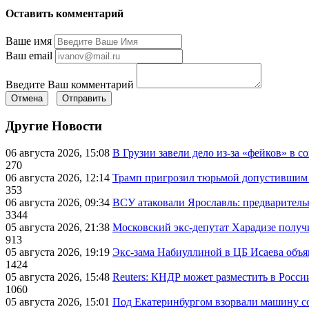
Оставить комментарий
Ваше имя
Ваш email
Введите Ваш комментарий
Отмена
Отправить
Другие Новости
06 августа 2026, 15:08
В Грузии завели дело из-за «фейков» в с
270
06 августа 2026, 12:14
Трамп пригрозил тюрьмой допустившим 
353
06 августа 2026, 09:34
ВСУ атаковали Ярославль: предварител
3344
05 августа 2026, 21:38
Московский экс-депутат Харадизе получи
913
05 августа 2026, 19:19
Экс-зама Набиуллиной в ЦБ Исаева объя
1424
05 августа 2026, 15:48
Reuters: КНДР может разместить в Росси
1060
05 августа 2026, 15:01
Под Екатеринбургом взорвали машину со