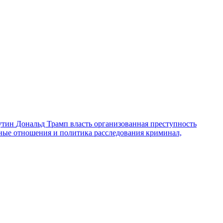
утин
Дональд Трамп
власть
организованная преступность
ные отношения и политика
расследования
криминал,