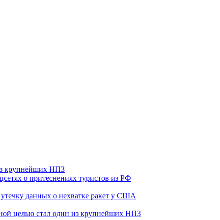
 из крупнейших НПЗ
оцсетях о притеснениях туристов из РФ
утечку данных о нехватке ракет у США
ьной целью стал один из крупнейших НПЗ