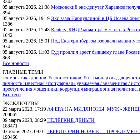
3242
05 августа 2026, 21:38
Московский экс-депутат Харадизе получи
894
05 августа 2026, 19:19
Экс-зама Набиуллиной в ЦБ Исаева объя
1386
05 августа 2026, 15:48
Reuters: КНДР может разместить в Росси
1042
05 августа 2026, 15:01
Под Екатеринбургом взорвали машину со
974
05 августа 2026, 11:03
Суд продлил арест бывшему главе Росав
868
Все новости
ГЛАВНЫЕ ТЕМЫ
космос
атака дронов, беспилотников, бпла
монархия, дворянств
личность известная / популярная / уважаемая / знаменитая / ис
преступления
мошенники
коррупция
миграционная политика,
Все теги
ЭКСКЛЮЗИВЫ
22 марта 2023, 17:19
АФЕРА НА МИЛЛИОНЫ. МУЖ - ЖЕН
209065
09 марта 2023, 08:29
НЕЛЁГКИЕ ДЕНЬГИ
188471
03 июня 2023, 09:01
ТЕРРИТОРИИ НОВЫЕ — ПРОБЛЕМЫ 
190460