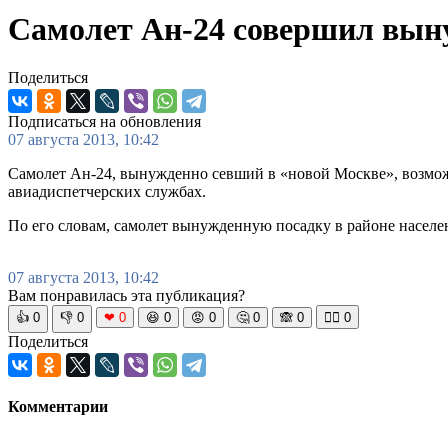
Самолет Ан-24 совершил вын
Поделиться
Подписаться на обновления
07 августа 2013, 10:42
Самолет Ан-24, вынужденно севший в «новой Москве», возмож
авиадиспетчерских службах.
По его словам, самолет вынужденную посадку в районе населе
07 августа 2013, 10:42
Вам понравилась эта публикация?
👍
0
👎
0
❤
0
😆
0
😡
0
🤔
0
🙈
0
🧘‍♀️
0
Поделиться
Комментарии