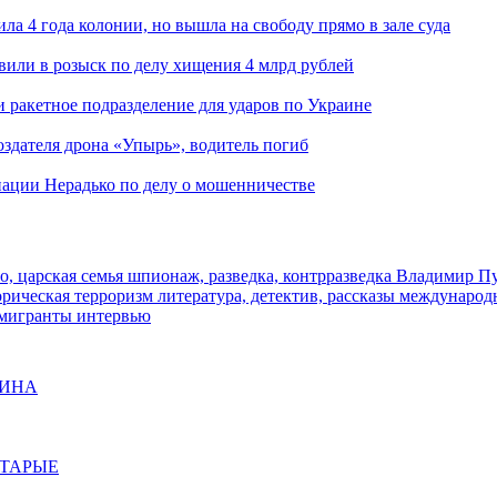
ла 4 года колонии, но вышла на свободу прямо в зале суда
вили в розыск по делу хищения 4 млрд рублей
и ракетное подразделение для ударов по Украине
здателя дрона «Упырь», водитель погиб
иации Нерадько по делу о мошенничестве
о, царская семья
шпионаж, разведка, контрразведка
Владимир П
торическая
терроризм
литература, детектив, рассказы
международ
 мигранты
интервью
ЩИНА
СТАРЫЕ