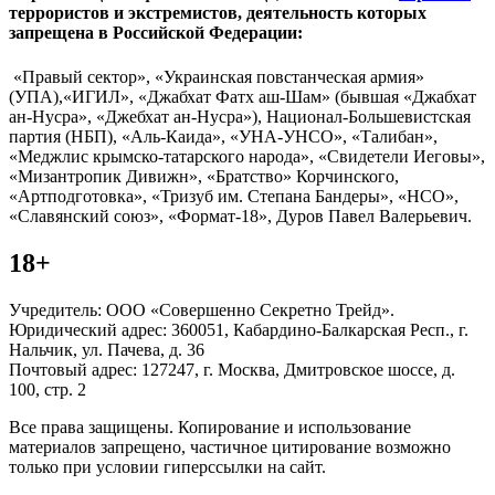
террористов и экстремистов, деятельность которых
запрещена в Российской Федерации:
«Правый сектор», «Украинская повстанческая армия»
(УПА),«ИГИЛ», «Джабхат Фатх аш-Шам» (бывшая «Джабхат
ан-Нусра», «Джебхат ан-Нусра»), Национал-Большевистская
партия (НБП), «Аль-Каида», «УНА-УНСО», «Талибан»,
«Меджлис крымско-татарского народа», «Свидетели Иеговы»,
«Мизантропик Дивижн», «Братство» Корчинского,
«Артподготовка», «Тризуб им. Степана Бандеры», «НСО»,
«Славянский союз», «Формат-18», Дуров Павел Валерьевич.
18+
Учредитель: ООО «Совершенно Секретно Трейд».
Юридический адрес: 360051, Кабардино-Балкарская Респ., г.
Нальчик, ул. Пачева, д. 36
Почтовый адрес: 127247, г. Москва, Дмитровское шоссе, д.
100, стр. 2
Все права защищены. Копирование и использование
материалов запрещено, частичное цитирование возможно
только при условии гиперссылки на сайт.