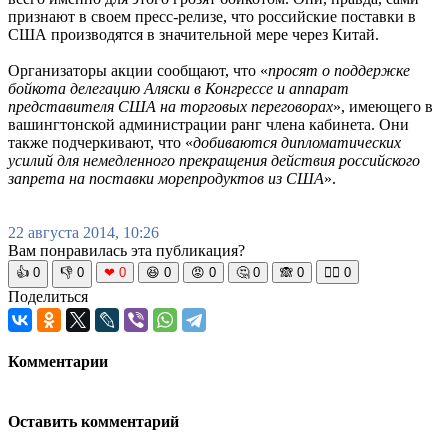
признают в своем пресс-релизе, что российские поставки в
США производятся в значительной мере через Китай.
Организаторы акции сообщают, что «
просят о поддержке
бойкота делегацию Аляски в Конгрессе и аппарат
представителя США на торговых переговорах
», имеющего в
вашингтонской администрации ранг члена кабинета. Они
также подчеркивают, что «
добиваются дипломатических
усилий для немедленного прекращения действия российского
запрета на поставки морепродуктов из США
».
22 августа 2014, 10:26
Вам понравилась эта публикация?
👍
0
👎
0
❤
0
😆
0
😡
0
🤔
0
🙈
0
🧘‍♀️
0
Поделиться
Комментарии
Оставить комментарий