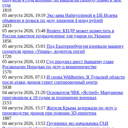
суда
1819
05 августа 2026, 19:19
Экс-зама Набиуллиной в ЦБ Исаева
объявили в розыск по делу хищения 4 млрд рублей
2433
05 августа 2026, 15:48
Reuters: КНДР может разместить в
России ракетное подразделение для ударов по Украине
1856
05 августа 2026, 15:01
Под Екатеринбургом взорвали машину
создателя дрона «Упырь», водитель погиб
1720
05 августа 2026, 11:03
Суд продлил арест бывшему главе
Росавиации Нерадько по делу о мошенничестве
1570
05 августа 2026, 07:13
И снова Wildberries. В Тульской области
после атаки дронов горит сортировочный центр
5938
04 августа 2026, 21:20
Основателя ЧВК «Ястреб» Марущенко
приговорили к 18 годам за похищение военных
2153
04 августа 2026, 15:17
Жителя Крыма задержали по делу о
производстве дронов при помощи 3D‑принтера
1887
04 августа 2026, 13:52
Грузовики экс-начальника ГАИ