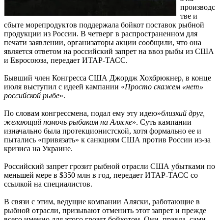
производс
тве и
сбыте морепродуктов поддержала бойкот поставок рыбной
продукции из России. В четверг в распространенном для
печати заявлении, организаторы акции сообщили, что она
является ответом на российский запрет на ввоз рыбы из США
и Евросоюза, передает ИТАР-ТАСС.
Бывший член Конгресса США Джордж Хохбрюкнер, в конце
июля выступил с идеей кампании «
Просто скажем «нет»
российской рыбе
«.
По словам конгрессмена, подал ему эту идею»
близкий друг,
желающий помочь рыбакам на Аляске
». Суть кампании
изначально была протекционистской, хотя формально ее и
пытались «привязать» к санкциям США против России из-за
кризиса на Украине.
Российский запрет грозит рыбной отрасли США убытками по
меньшей мере в $350 млн в год, передает ИТАР-ТАСС со
ссылкой на специалистов.
В связи с этим, ведущие компании Аляски, работающие в
рыбной отрасли, призывают отменить этот запрет и прежде
всего именно для этого грозят бойкотом. Они, правда, сами