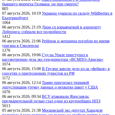
бывшего морпеха Гилмана: он при смерти?
805
07 августа 2026, 10:19
Украина ударила по складу Wildberries в
Екатеринбурге
1064
06 августа 2026, 21:19
Дрон со взрывчаткой в аэропорту
Лейпцига: собрали все подробности
1412
06 августа 2026, 21:06
Ребёнок и женщина погибли во время
урагана в Смоленске
1276
06 августа 2026, 19:06
Суд на Урале приступил к
рассмотрению дела экс-гендиректора «ВСМПО-Ависма»
1074
06 августа 2026, 15:08
В Грузии завели дело из-за «фейков» в
соцсетях о притеснениях туристов из РФ
1172
06 августа 2026, 12:14
Трамп пригрозил тюрьмой
допустившим утечку данных о нехватке ракет у США
1076
06 августа 2026, 09:34
ВСУ атаковали Ярославль:
предварительной целью стал один из крупнейших НПЗ
5013
05 августа 2026, 21:38
Московский экс-депутат Харадизе
получила 4 года колонии, но вышла на свободу прямо в зале