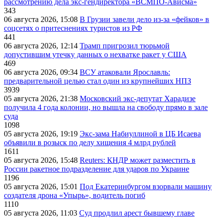
рассмотрению дела экс-гендиректора «ВСМПО-Ависма»
343
06 августа 2026, 15:08
В Грузии завели дело из-за «фейков» в
соцсетях о притеснениях туристов из РФ
441
06 августа 2026, 12:14
Трамп пригрозил тюрьмой
допустившим утечку данных о нехватке ракет у США
469
06 августа 2026, 09:34
ВСУ атаковали Ярославль:
предварительной целью стал один из крупнейших НПЗ
3939
05 августа 2026, 21:38
Московский экс-депутат Харадизе
получила 4 года колонии, но вышла на свободу прямо в зале
суда
1098
05 августа 2026, 19:19
Экс-зама Набиуллиной в ЦБ Исаева
объявили в розыск по делу хищения 4 млрд рублей
1611
05 августа 2026, 15:48
Reuters: КНДР может разместить в
России ракетное подразделение для ударов по Украине
1196
05 августа 2026, 15:01
Под Екатеринбургом взорвали машину
создателя дрона «Упырь», водитель погиб
1110
05 августа 2026, 11:03
Суд продлил арест бывшему главе