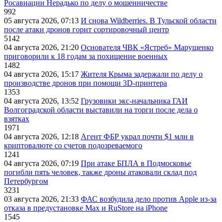
Росавиации Нерадько по делу о мошенничестве
992
05 августа 2026, 07:13
И снова Wildberries. В Тульской области
после атаки дронов горит сортировочный центр
5142
04 августа 2026, 21:20
Основателя ЧВК «Ястреб» Марущенко
приговорили к 18 годам за похищение военных
1482
04 августа 2026, 15:17
Жителя Крыма задержали по делу о
производстве дронов при помощи 3D‑принтера
1353
04 августа 2026, 13:52
Грузовики экс-начальника ГАИ
Волгоградской области выставили на торги после дела о
взятках
1971
04 августа 2026, 12:18
Агент ФБР украл почти $1 млн в
криптовалюте со счетов подозреваемого
1241
04 августа 2026, 07:19
При атаке БПЛА в Подмосковье
погибли пять человек, также дроны атаковали склад под
Петербургом
3231
03 августа 2026, 21:33
ФАС возбудила дело против Apple из-за
отказа в предустановке Max и RuStore на iPhone
1545