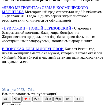
«ДЕЛО МЕТЕОРИТА»: ОБМАН КОСМИЧЕСКОГО
МАСШТАБА
Метеоритный град отгрохотал над Челябинском
15 февраля 2013 года. Однако версия журналистского
расследования отличается от официальной
«ПРИГОЖИН – НОВЫЙ БЕРЕЗОВСКИЙ»
С момента
безвременной кончины Владимира Вольфовича
Жириновского продолжается борьба за право быть новым
«бесстрашным правдорубом», любимцем народа и элит.
В ПОИСКАХ ЕЛЕНЫ ЛОГУНОВОЙ
Как вся Рязань год
искала женщину вместе с ее мужем, который в итоге оказался
убийцей. Мать убитой и частный детектив дали эксклюзивное
интервью газете
06 марта 2023, 17:14
Вам понравилась эта публикация?
👍
0
👎
0
❤
0
😆
0
😡
0
🤔
0
🙈
0
🧘‍♀️
0
Поделиться