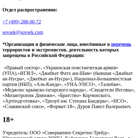
Отдел распространения:
+7 (499) 288-00-72
sovsek@sovsek.com
*Организации и физические лица, внесённные в
перечень
террористов и экстремистов, деятельность которых
запрещена в Российской Федерации:
«Правый сектор», «Украинская повстанческая армия»
(УПА),«ИГИЛ», «Джабхат Фатх аш-Шам» (бывшая «Джабхат
ан-Нусра», «Джебхат ан-Нусра»), Национал-Большевистская
партия (НБП), «Аль-Каида», «УНА-УНСО», «Талибан»,
«Меджлис крымско-татарского народа», «Свидетели Иеговы»,
«Мизантропик Дивижн», «Братство» Корчинского,
«Артподготовка», «Тризуб им. Степана Бандеры», «НСО»,
«Славянский союз», «Формат-18», Дуров Павел Валерьевич.
18+
Учредитель: ООО «Совершенно Секретно Трейд».