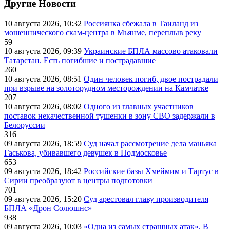
Другие Новости
10 августа 2026, 10:32
Россиянка сбежала в Таиланд из
мошеннического скам-центра в Мьянме, переплыв реку
59
10 августа 2026, 09:39
Украинские БПЛА массово атаковали
Татарстан. Есть погибшие и пострадавшие
260
10 августа 2026, 08:51
Один человек погиб, двое пострадали
при взрыве на золоторудном месторождении на Камчатке
207
10 августа 2026, 08:02
Одного из главных участников
поставок некачественной тушенки в зону СВО задержали в
Белоруссии
316
09 августа 2026, 18:59
Суд начал рассмотрение дела маньяка
Гаськова, убивавшего девушек в Подмосковье
653
09 августа 2026, 18:42
Российские базы Хмеймим и Тартус в
Сирии преобразуют в центры подготовки
701
09 августа 2026, 15:20
Суд арестовал главу производителя
БПЛА «Дрон Солюшнс»
938
09 августа 2026, 10:03
«Одна из самых страшных атак». В