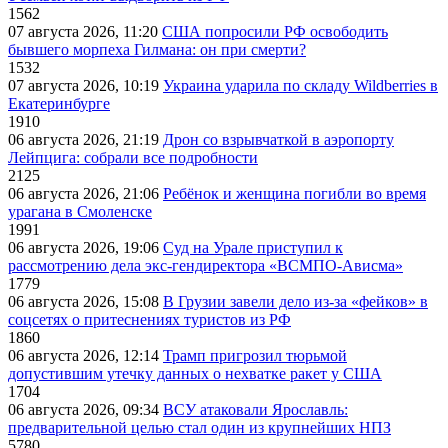
1562
07 августа 2026, 11:20
США попросили РФ освободить
бывшего морпеха Гилмана: он при смерти?
1532
07 августа 2026, 10:19
Украина ударила по складу Wildberries в
Екатеринбурге
1910
06 августа 2026, 21:19
Дрон со взрывчаткой в аэропорту
Лейпцига: собрали все подробности
2125
06 августа 2026, 21:06
Ребёнок и женщина погибли во время
урагана в Смоленске
1991
06 августа 2026, 19:06
Суд на Урале приступил к
рассмотрению дела экс-гендиректора «ВСМПО-Ависма»
1779
06 августа 2026, 15:08
В Грузии завели дело из-за «фейков» в
соцсетях о притеснениях туристов из РФ
1860
06 августа 2026, 12:14
Трамп пригрозил тюрьмой
допустившим утечку данных о нехватке ракет у США
1704
06 августа 2026, 09:34
ВСУ атаковали Ярославль:
предварительной целью стал один из крупнейших НПЗ
5780