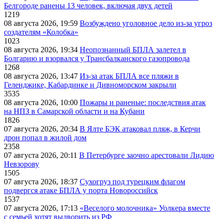
Белгороде ранены 13 человек, включая двух детей
1219
08 августа 2026, 19:59
Возбуждено уголовное дело из-за угроз
создателям «Колобка»
1023
08 августа 2026, 19:34
Неопознанный БПЛА залетел в
Болгарию и взорвался у Трансбалканского газопровода
1268
08 августа 2026, 13:47
Из-за атак БПЛА все пляжи в
Геленджике, Кабардинке и Дивноморском закрыли
3535
08 августа 2026, 10:00
Пожары и раненые: последствия атак
на НПЗ в Самарской области и на Кубани
1826
07 августа 2026, 20:34
В Ялте БЭК атаковал пляж, в Керчи
дрон попал в жилой дом
2358
07 августа 2026, 20:11
В Петербурге заочно арестовали Лидию
Невзорову
1505
07 августа 2026, 18:37
Сухогруз под турецким флагом
подвергся атаке БПЛА у порта Новороссийск
1537
07 августа 2026, 17:13
«Веселого молочника» Уолкера вместе
с семьей хотят выдворить из РФ