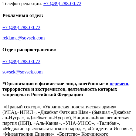
Телефон редакции:
+7 (499) 288-00-72
Рекламный отдел:
+7 (499) 288-00-72
reklama@sovsek.com
Отдел распространения:
+7 (499) 288-00-72
sovsek@sovsek.com
*Организации и физические лица, внесённные в
перечень
террористов и экстремистов, деятельность которых
запрещена в Российской Федерации:
«Правый сектор», «Украинская повстанческая армия»
(УПА),«ИГИЛ», «Джабхат Фатх аш-Шам» (бывшая «Джабхат
ан-Нусра», «Джебхат ан-Нусра»), Национал-Большевистская
партия (НБП), «Аль-Каида», «УНА-УНСО», «Талибан»,
«Меджлис крымско-татарского народа», «Свидетели Иеговы»,
«Мизантропик Дивижн», «Братство» Корчинского,