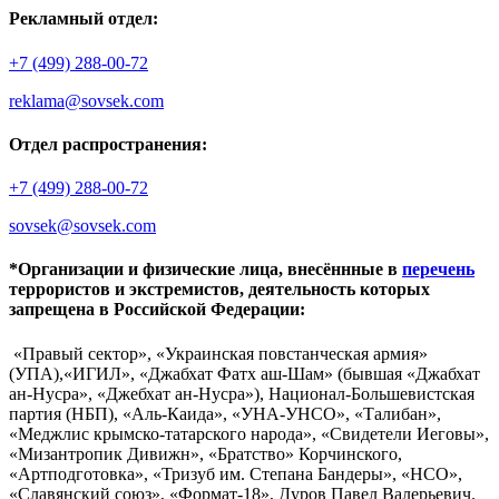
Рекламный отдел:
+7 (499) 288-00-72
reklama@sovsek.com
Отдел распространения:
+7 (499) 288-00-72
sovsek@sovsek.com
*Организации и физические лица, внесённные в
перечень
террористов и экстремистов, деятельность которых
запрещена в Российской Федерации:
«Правый сектор», «Украинская повстанческая армия»
(УПА),«ИГИЛ», «Джабхат Фатх аш-Шам» (бывшая «Джабхат
ан-Нусра», «Джебхат ан-Нусра»), Национал-Большевистская
партия (НБП), «Аль-Каида», «УНА-УНСО», «Талибан»,
«Меджлис крымско-татарского народа», «Свидетели Иеговы»,
«Мизантропик Дивижн», «Братство» Корчинского,
«Артподготовка», «Тризуб им. Степана Бандеры», «НСО»,
«Славянский союз», «Формат-18», Дуров Павел Валерьевич.