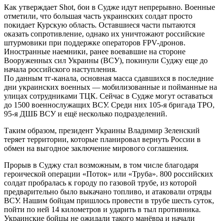
Как утверждает Shot, бои в Судже идут непрерывно. Военные
отметили, что большая часть украинских солдат просто
покидает Курскую область. Оставшиеся части пытаются
оказать сопротивление, однако их уничтожают российские
штурмовики при поддержке операторов FPV-дронов.
Иностранные наемники, ранее воевавшие на стороне
Вооруженных сил Украины (ВСУ), покинули Суджу еще до
начала российского наступления.
По данным тг-канала, основная масса сдавшихся в последние
дни украинских военных — мобилизованные и пойманные на
улицах сотрудниками ТЦК. Сейчас в Судже могут оставаться
до 1500 военнослужащих ВСУ. Среди них 105-я бригада ТРО,
95-я ДШБ ВСУ и ещё несколько подразделений.
Таким образом, президент Украины Владимир Зеленский
теряет территории, которые планировал вернуть России в
обмен на выгодное заключение мирового соглашения.
Прорыв в Суджу стал возможным, в том числе благодаря
героической операции «Поток» или «Труба». 800 российских
солдат пробралась к городу по газовой трубе, из которой
предварительно было выкачано топливо, и атаковали отряды
ВСУ. Нашим бойцам пришлось провести в трубе шесть суток,
пойти по ней 14 километров и ударить в тыл противника.
Украинские бойцы не ожидали такого манёвра и начали