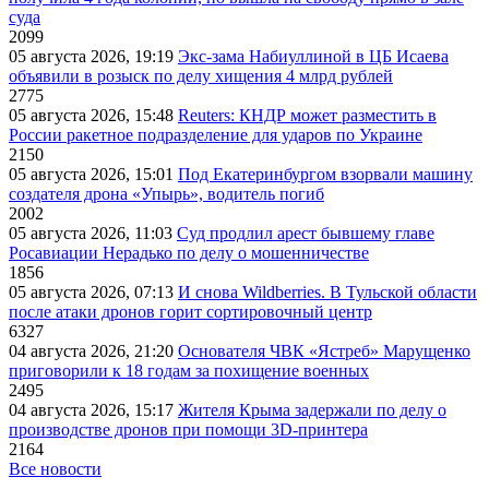
суда
2099
05 августа 2026, 19:19
Экс-зама Набиуллиной в ЦБ Исаева
объявили в розыск по делу хищения 4 млрд рублей
2775
05 августа 2026, 15:48
Reuters: КНДР может разместить в
России ракетное подразделение для ударов по Украине
2150
05 августа 2026, 15:01
Под Екатеринбургом взорвали машину
создателя дрона «Упырь», водитель погиб
2002
05 августа 2026, 11:03
Суд продлил арест бывшему главе
Росавиации Нерадько по делу о мошенничестве
1856
05 августа 2026, 07:13
И снова Wildberries. В Тульской области
после атаки дронов горит сортировочный центр
6327
04 августа 2026, 21:20
Основателя ЧВК «Ястреб» Марущенко
приговорили к 18 годам за похищение военных
2495
04 августа 2026, 15:17
Жителя Крыма задержали по делу о
производстве дронов при помощи 3D‑принтера
2164
Все новости