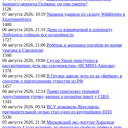
бывшего морпеха Гилмана: он при смерти?
1128
07 августа 2026, 10:19
Украина ударила по складу Wildberries в
Екатеринбурге
1400
06 августа 2026, 21:19
Дрон со взрывчаткой в аэропорту
Лейпцига: собрали все подробности
1727
06 августа 2026, 21:06
Ребёнок и женщина погибли во время
урагана в Смоленске
1590
06 августа 2026, 19:06
Суд на Урале приступил к
рассмотрению дела экс-гендиректора «ВСМПО-Ависма»
1378
06 августа 2026, 15:08
В Грузии завели дело из-за «фейков» в
соцсетях о притеснениях туристов из РФ
1457
06 августа 2026, 12:14
Трамп пригрозил тюрьмой
допустившим утечку данных о нехватке ракет у США
1343
06 августа 2026, 09:34
ВСУ атаковали Ярославль:
предварительной целью стал один из крупнейших НПЗ
5336
05 августа 2026, 21:38
Московский экс-депутат Харадизе
получила 4 года колонии, но вышла на свободу прямо в зале