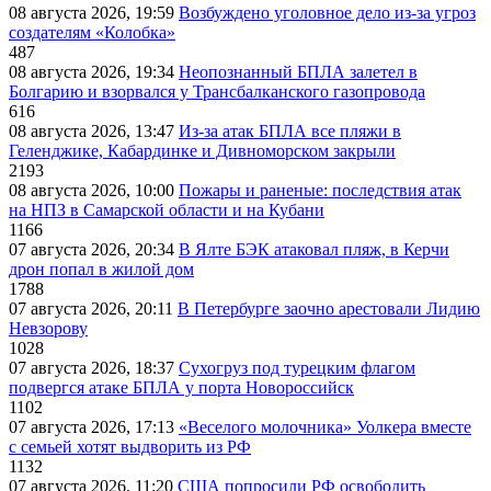
08 августа 2026, 19:59
Возбуждено уголовное дело из-за угроз
создателям «Колобка»
487
08 августа 2026, 19:34
Неопознанный БПЛА залетел в
Болгарию и взорвался у Трансбалканского газопровода
616
08 августа 2026, 13:47
Из-за атак БПЛА все пляжи в
Геленджике, Кабардинке и Дивноморском закрыли
2193
08 августа 2026, 10:00
Пожары и раненые: последствия атак
на НПЗ в Самарской области и на Кубани
1166
07 августа 2026, 20:34
В Ялте БЭК атаковал пляж, в Керчи
дрон попал в жилой дом
1788
07 августа 2026, 20:11
В Петербурге заочно арестовали Лидию
Невзорову
1028
07 августа 2026, 18:37
Сухогруз под турецким флагом
подвергся атаке БПЛА у порта Новороссийск
1102
07 августа 2026, 17:13
«Веселого молочника» Уолкера вместе
с семьей хотят выдворить из РФ
1132
07 августа 2026, 11:20
США попросили РФ освободить