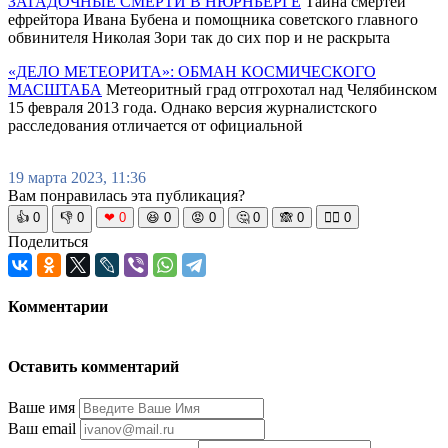
ЗАГАДОЧНЫЕ СМЕРТИ В НЮРНБЕРГЕ
Тайна смертей
ефрейтора Ивана Бубена и помощника советского главного
обвинителя Николая Зори так до сих пор и не раскрыта
«ДЕЛО МЕТЕОРИТА»: ОБМАН КОСМИЧЕСКОГО
МАСШТАБА
Метеоритный град отгрохотал над Челябинском
15 февраля 2013 года. Однако версия журналистского
расследования отличается от официальной
19 марта 2023, 11:36
Вам понравилась эта публикация?
👍
0
👎
0
❤
0
😆
0
😡
0
🤔
0
🙈
0
🧘‍♀️
0
Поделиться
Комментарии
Оставить комментарий
Ваше имя
Ваш email