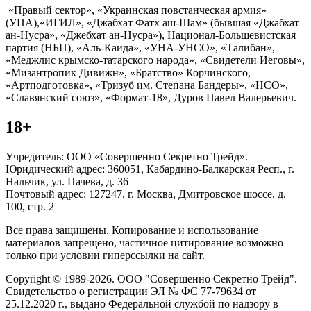
«Правый сектор», «Украинская повстанческая армия»
(УПА),«ИГИЛ», «Джабхат Фатх аш-Шам» (бывшая «Джабхат
ан-Нусра», «Джебхат ан-Нусра»), Национал-Большевистская
партия (НБП), «Аль-Каида», «УНА-УНСО», «Талибан»,
«Меджлис крымско-татарского народа», «Свидетели Иеговы»,
«Мизантропик Дивижн», «Братство» Корчинского,
«Артподготовка», «Тризуб им. Степана Бандеры», «НСО»,
«Славянский союз», «Формат-18», Дуров Павел Валерьевич.
18+
Учредитель: ООО «Совершенно Секретно Трейд».
Юридический адрес: 360051, Кабардино-Балкарская Респ., г.
Нальчик, ул. Пачева, д. 36
Почтовый адрес: 127247, г. Москва, Дмитровское шоссе, д.
100, стр. 2
Все права защищены. Копирование и использование
материалов запрещено, частичное цитирование возможно
только при условии гиперссылки на сайт.
Copyright © 1989-2026. ООО "Совершенно Секретно Трейд".
Свидетельство о регистрации ЭЛ № ФС 77-79634 от
25.12.2020 г., выдано Федеральной службой по надзору в