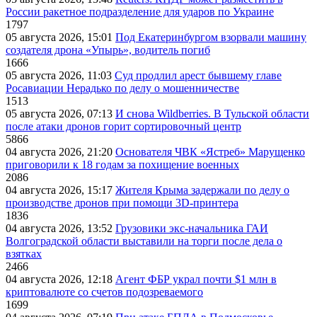
России ракетное подразделение для ударов по Украине
1797
05 августа 2026, 15:01
Под Екатеринбургом взорвали машину
создателя дрона «Упырь», водитель погиб
1666
05 августа 2026, 11:03
Суд продлил арест бывшему главе
Росавиации Нерадько по делу о мошенничестве
1513
05 августа 2026, 07:13
И снова Wildberries. В Тульской области
после атаки дронов горит сортировочный центр
5866
04 августа 2026, 21:20
Основателя ЧВК «Ястреб» Марущенко
приговорили к 18 годам за похищение военных
2086
04 августа 2026, 15:17
Жителя Крыма задержали по делу о
производстве дронов при помощи 3D‑принтера
1836
04 августа 2026, 13:52
Грузовики экс-начальника ГАИ
Волгоградской области выставили на торги после дела о
взятках
2466
04 августа 2026, 12:18
Агент ФБР украл почти $1 млн в
криптовалюте со счетов подозреваемого
1699