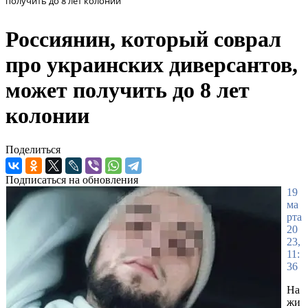
получить до 8 лет колонии
Россиянин, который соврал
про украинских диверсантов,
может получить до 8 лет
колонии
Поделиться
Подписаться на обновления
19
ма
рта
20
23,
11:
36
На
жи