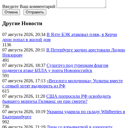
Введите Ваш комментарий
Отмена
Отправить
Другие Новости
07 августа 2026, 20:34
В Ялте БЭК атаковал пляж, в Керчи
дрон попал в жилой дом
1136
07 августа 2026, 20:11
В Петербурге заочно арестовали Лидию
Невзорову
491
07 августа 2026, 18:37
Сухогруз под турецким флагом
подвергся атаке БПЛА у порта Новороссийск
591
07 августа 2026, 17:13
«Веселого молочника» Уолкера вместе
с семьей хотят выдворить из РФ
615
07 августа 2026, 11:20
США попросили РФ освободить
бывшего морпеха Гилмана: он при смерти?
736
07 августа 2026, 10:19
Украина ударила по складу Wildberries в
Екатеринбурге
992
06 августа 2026, 21:19
Дрон со взрывчаткой в аэропорту