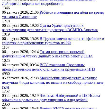
Лейпцига: собрали все подробности
1346
06 августа 2026, 21:06
Ребёнок и женщина погибли во время
урагана в Смоленске
1218
06 августа 2026, 19:06
Суд на Урале приступил к
рассмотрению дела экс-гендиректора «ВСМПО-Ависма»
1019
06 августа 2026, 15:08
В Грузии завели дело из-за «фейков» в
соцсетях о притеснениях туристов из РФ
1107
06 августа 2026, 12:14
Трамп пригрозил тюрьмой
допустившим утечку данных о нехватке ракет у США
1025
06 августа 2026, 09:34
ВСУ атаковали Ярославль:
предварительной целью стал один из крупнейших НПЗ
4950
05 августа 2026, 21:38
Московский экс-депутат Харадизе
получила 4 года колонии, но вышла на свободу прямо в зале
суда
1757
05 августа 2026, 19:19
Экс-зама Набиуллиной в ЦБ Исаева
объявили в розыск по делу хищения 4 млрд рублей
2350
05 августа 2026, 15:48
Reuters: КНДР может разместить в