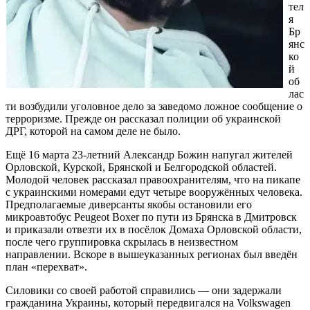
тел
я
Бр
янс
ко
й
об
лас
ти возбудили уголовное дело за заведомо ложное сообщение о
терроризме. Прежде он рассказал полиции об украинской
ДРГ, которой на самом деле не было.
Ещё 16 марта 23-летний Александр Божин напугал жителей
Орловской, Курской, Брянской и Белгородской областей.
Молодой человек рассказал правоохранителям, что на пикапе
с украинскими номерами едут четыре вооружённых человека.
Предполагаемые диверсанты якобы остановили его
микроавтобус Peugeot Boxer по пути из Брянска в Дмитровск
и приказали отвезти их в посёлок Домаха Орловской области,
после чего группировка скрылась в неизвестном
направлении. Вскоре в вышеуказанных регионах был введён
план «перехват».
Силовики со своей работой справились — они задержали
гражданина Украины, который передвигался на Volkswagen