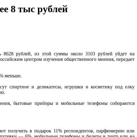
ее 8 тыс рублей
ь 8628 рублей, из этой суммы около 3103 рублей уйдет на
ероссийским центром изучения общественного мнения, передает
6% меньше.
сут спиртное и деликатесы, игрушки и косметику под елку
ию.
шения, бытовые приборы и мобильные телефоны собираются
ают получить в подарок 11% респондентов, парфюмерию или
путевки — 6%, мобильные телефоны и билеты в театр или на