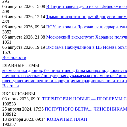
295
06 августа 2026, 15:08
В Грузии завели дело из-за «фейков» в с
408
06 августа 2026, 12:14
Трамп пригрозил тюрьмой допустившим 
439
06 августа 2026, 09:34
ВСУ атаковали Ярославль: предварител
3852
05 августа 2026, 21:38
Московский экс-депутат Харадизе получи
1051
05 августа 2026, 19:19
Экс-зама Набиуллиной в ЦБ Исаева объя
1576
Все новости
ГЛАВНЫЕ ТЕМЫ
космос
атака дронов, беспилотников, бпла
монархия, дворянств
личность известная / популярная / уважаемая / знаменитая / ис
преступления
мошенники
коррупция
миграционная политика,
Все теги
ЭКСКЛЮЗИВЫ
03 июня 2023, 09:01
ТЕРРИТОРИИ НОВЫЕ — ПРОБЛЕМЫ 
190533
25 апреля 2024, 17:35
ПОПУТНОГО ВЕТРА... ЧИНОВНИКАМ
188912
13 октября 2023, 09:14
КОВАРНЫЙ ПЛАН
190357