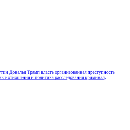
утин
Дональд Трамп
власть
организованная преступность
ные отношения и политика
расследования
криминал,