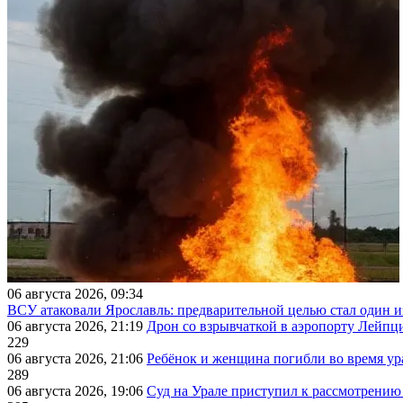
06 августа 2026, 09:34
ВСУ атаковали Ярославль: предварительной целью стал один
06 августа 2026, 21:19
Дрон со взрывчаткой в аэропорту Лейпци
229
06 августа 2026, 21:06
Ребёнок и женщина погибли во время ур
289
06 августа 2026, 19:06
Суд на Урале приступил к рассмотрени