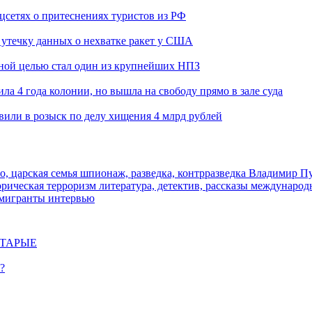
оцсетях о притеснениях туристов из РФ
утечку данных о нехватке ракет у США
ьной целью стал один из крупнейших НПЗ
ла 4 года колонии, но вышла на свободу прямо в зале суда
вили в розыск по делу хищения 4 млрд рублей
о, царская семья
шпионаж, разведка, контрразведка
Владимир П
торическая
терроризм
литература, детектив, рассказы
международ
 мигранты
интервью
СТАРЫЕ
?