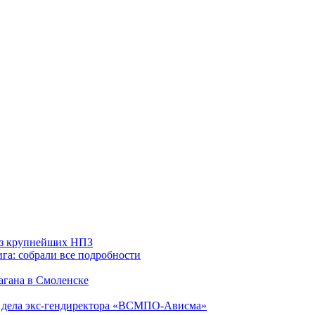
 из крупнейших НПЗ
га: собрали все подробности
агана в Смоленске
ю дела экс-гендиректора «ВСМПО-Ависма»