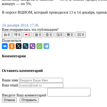
концерт — по 5%.
В опросе ВЦИОМ, который проводился 13 и 14 декабря, принял
24 декабря 2014, 17:36
Вам понравилась эта публикация?
👍
0
👎
0
❤
0
😆
0
😡
0
🤔
0
🙈
0
🧘‍♀️
0
Поделиться
Комментарии
Оставить комментарий
Ваше имя
Ваш email
Введите Ваш комментарий
Отмена
Отправить