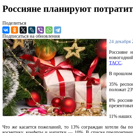
Россияне планируют потратить
Поделиться
Подписаться на обновления
24 декабря 
Россияне н
новогодний
ТАСС
.
В прошлом 
35% респон
положат 23
8% россия
презентоват
11% наших 
Что же касается пожеланий, то 13% сограждан хотели бы п
косметику, конфеты и напитки — 10%. В списке предпочтен