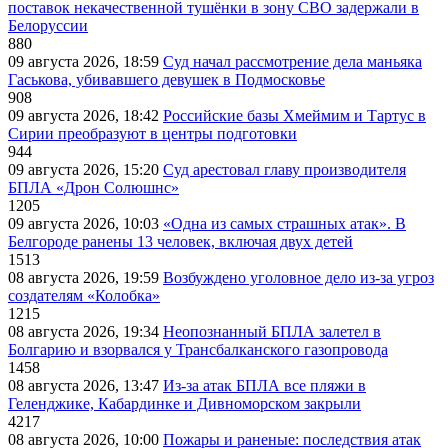
поставок некачественной тушёнки в зону СВО задержали в
Белоруссии
880
09 августа 2026, 18:59
Суд начал рассмотрение дела маньяка
Гаськова, убивавшего девушек в Подмосковье
908
09 августа 2026, 18:42
Российские базы Хмеймим и Тартус в
Сирии преобразуют в центры подготовки
944
09 августа 2026, 15:20
Суд арестовал главу производителя
БПЛА «Дрон Солюшнс»
1205
09 августа 2026, 10:03
«Одна из самых страшных атак». В
Белгороде ранены 13 человек, включая двух детей
1513
08 августа 2026, 19:59
Возбуждено уголовное дело из-за угроз
создателям «Колобка»
1215
08 августа 2026, 19:34
Неопознанный БПЛА залетел в
Болгарию и взорвался у Трансбалканского газопровода
1458
08 августа 2026, 13:47
Из-за атак БПЛА все пляжи в
Геленджике, Кабардинке и Дивноморском закрыли
4217
08 августа 2026, 10:00
Пожары и раненые: последствия атак