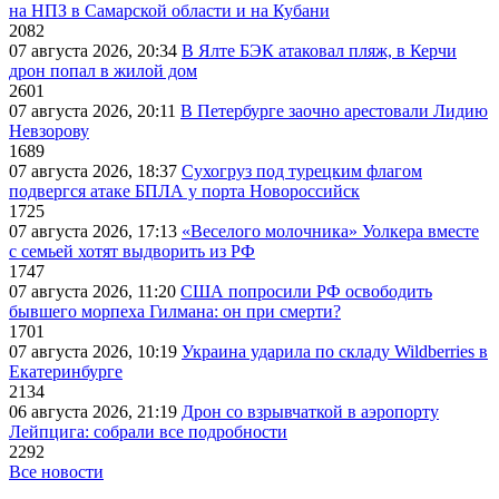
на НПЗ в Самарской области и на Кубани
2082
07 августа 2026, 20:34
В Ялте БЭК атаковал пляж, в Керчи
дрон попал в жилой дом
2601
07 августа 2026, 20:11
В Петербурге заочно арестовали Лидию
Невзорову
1689
07 августа 2026, 18:37
Сухогруз под турецким флагом
подвергся атаке БПЛА у порта Новороссийск
1725
07 августа 2026, 17:13
«Веселого молочника» Уолкера вместе
с семьей хотят выдворить из РФ
1747
07 августа 2026, 11:20
США попросили РФ освободить
бывшего морпеха Гилмана: он при смерти?
1701
07 августа 2026, 10:19
Украина ударила по складу Wildberries в
Екатеринбурге
2134
06 августа 2026, 21:19
Дрон со взрывчаткой в аэропорту
Лейпцига: собрали все подробности
2292
Все новости