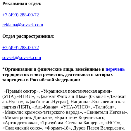
Рекламный отдел:
+7 (499) 288-00-72
reklama@sovsek.com
Отдел распространения:
+7 (499) 288-00-72
sovsek@sovsek.com
*Организации и физические лица, внесённные в
перечень
террористов и экстремистов, деятельность которых
запрещена в Российской Федерации:
«Правый сектор», «Украинская повстанческая армия»
(УПА),«ИГИЛ», «Джабхат Фатх аш-Шам» (бывшая «Джабхат
ан-Нусра», «Джебхат ан-Нусра»), Национал-Большевистская
партия (НБП), «Аль-Каида», «УНА-УНСО», «Талибан»,
«Меджлис крымско-татарского народа», «Свидетели Иеговы»,
«Мизантропик Дивижн», «Братство» Корчинского,
«Артподготовка», «Тризуб им. Степана Бандеры», «НСО»,
«Славянский союз», «Формат-18», Дуров Павел Валерьевич.