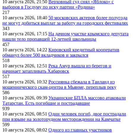
10 августа 2026, 21:50
Верховный суд снял «Яблоко» с
выборов в Госдуму по иску партии «Родина»
217
10 августа 2026, 18:40
50 московских актеров более полугода
не могут добиться выплат за работу на городских фестивалях
343
10 августа 2026, 17:15
На дачном участке крымского депутата
нашли тело пропавшей 12-летней школьницы
457
10 августа 2026, 14:22
Кировский кредитный кооператив
обманул более 500 вкладчиков и закрылся
518
10 августа 2026, 12:51
Река Амур вышла из берегов и
начинает затапливать Хабаровск
517
10 августа 2026, 10:32
Россиянка сбежала в Таиланд из
мошеннического скам-центра в Мьянме, переплыв реку
586
10 августа 2026, 09:39
Украинские БПЛА массово атаковали
Татарстан. Есть погибшие и пострадавшие
939
10 августа 2026, 08:51
Один человек погиб, двое пострадали
при взрыве на золоторудном месторождении на Камчатке
599
10 августа 2026, 08:02
Одного из главных участников