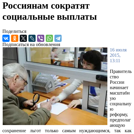
Россиянам сократят
социальные выплаты
Поделиться
Подписаться на обновления
16 июля
2015,
13:11
Правитель
ство
России
начинает
масштабн
ую
социальну
ю
реформу,
предполаг
ающую
сохранение льгот только самым нуждающимся, так как