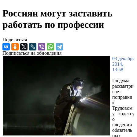
Россиян могут заставить
работать по профессии
Поделиться
Подписаться на обновления
03 декабря
2014,
13:58
Госдума
рассматри
вает
поправки
к
Трудовом
у кодексу
о
введении
обязатель
ных