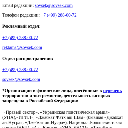
Email редакции:
sovsek@sovsek.com
Телефон редакции:
+7 (499) 288-00-72
Рекламный отдел:
+7 (499) 288-00-72
reklama@sovsek.com
Отдел распространения:
+7 (499) 288-00-72
sovsek@sovsek.com
*Организации и физические лица, внесённные в
перечень
террористов и экстремистов, деятельность которых
запрещена в Российской Федерации:
«Правый сектор», «Украинская повстанческая армия»
(УПА),«ИГИЛ», «Джабхат Фатх аш-Шам» (бывшая «Джабхат
ан-Нусра», «Джебхат ан-Нусра»), Национал-Большевистская
партия (НБП), «Аль-Каида», «УНА-УНСО», «Талибан»,