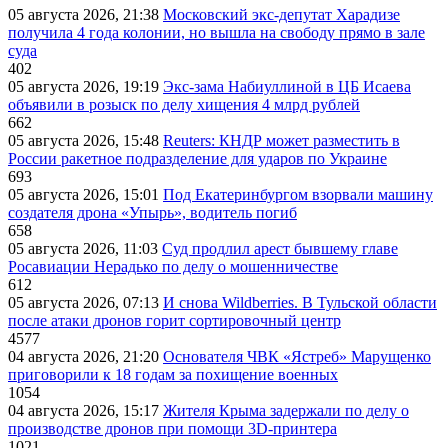
05 августа 2026, 21:38
Московский экс-депутат Харадизе
получила 4 года колонии, но вышла на свободу прямо в зале
суда
402
05 августа 2026, 19:19
Экс-зама Набиуллиной в ЦБ Исаева
объявили в розыск по делу хищения 4 млрд рублей
662
05 августа 2026, 15:48
Reuters: КНДР может разместить в
России ракетное подразделение для ударов по Украине
693
05 августа 2026, 15:01
Под Екатеринбургом взорвали машину
создателя дрона «Упырь», водитель погиб
658
05 августа 2026, 11:03
Суд продлил арест бывшему главе
Росавиации Нерадько по делу о мошенничестве
612
05 августа 2026, 07:13
И снова Wildberries. В Тульской области
после атаки дронов горит сортировочный центр
4577
04 августа 2026, 21:20
Основателя ЧВК «Ястреб» Марущенко
приговорили к 18 годам за похищение военных
1054
04 августа 2026, 15:17
Жителя Крыма задержали по делу о
производстве дронов при помощи 3D‑принтера
1021