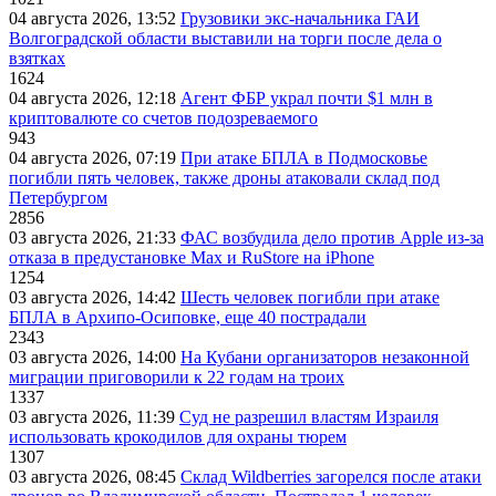
04 августа 2026, 13:52
Грузовики экс-начальника ГАИ
Волгоградской области выставили на торги после дела о
взятках
1624
04 августа 2026, 12:18
Агент ФБР украл почти $1 млн в
криптовалюте со счетов подозреваемого
943
04 августа 2026, 07:19
При атаке БПЛА в Подмосковье
погибли пять человек, также дроны атаковали склад под
Петербургом
2856
03 августа 2026, 21:33
ФАС возбудила дело против Apple из-за
отказа в предустановке Max и RuStore на iPhone
1254
03 августа 2026, 14:42
Шесть человек погибли при атаке
БПЛА в Архипо-Осиповке, еще 40 пострадали
2343
03 августа 2026, 14:00
На Кубани организаторов незаконной
миграции приговорили к 22 годам на троих
1337
03 августа 2026, 11:39
Суд не разрешил властям Израиля
использовать крокодилов для охраны тюрем
1307
03 августа 2026, 08:45
Склад Wildberries загорелся после атаки