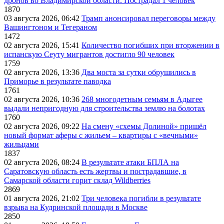
дронов во Владимирской области. Пострадал 1 человек
1870
03 августа 2026, 06:42
Трамп анонсировал переговоры между
Вашингтоном и Тегераном
1472
02 августа 2026, 15:41
Количество погибших при вторжении в
испанскую Сеуту мигрантов достигло 90 человек
1759
02 августа 2026, 13:36
Два моста за сутки обрушились в
Приморье в результате паводка
1761
02 августа 2026, 10:36
268 многодетным семьям в Адыгее
выдали непригодную для строительства землю на болотах
1760
02 августа 2026, 09:22
На смену «схемы Долиной» пришёл
новый формат аферы с жильем – квартиры с «вечными»
жильцами
1837
02 августа 2026, 08:24
В результате атаки БПЛА на
Саратовскую область есть жертвы и пострадавшие, в
Самарской области горит склад Wildberries
2869
01 августа 2026, 21:02
Три человека погибли в результате
взрыва на Кудринской площади в Москве
2850