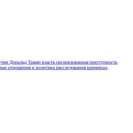
утин
Дональд Трамп
власть
организованная преступность
ные отношения и политика
расследования
криминал,