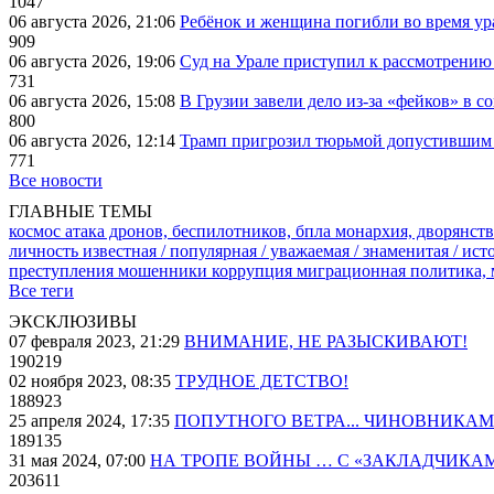
1047
06 августа 2026, 21:06
Ребёнок и женщина погибли во время ур
909
06 августа 2026, 19:06
Суд на Урале приступил к рассмотрени
731
06 августа 2026, 15:08
В Грузии завели дело из-за «фейков» в с
800
06 августа 2026, 12:14
Трамп пригрозил тюрьмой допустившим 
771
Все новости
ГЛАВНЫЕ ТЕМЫ
космос
атака дронов, беспилотников, бпла
монархия, дворянств
личность известная / популярная / уважаемая / знаменитая / ис
преступления
мошенники
коррупция
миграционная политика,
Все теги
ЭКСКЛЮЗИВЫ
07 февраля 2023, 21:29
ВНИМАНИЕ, НЕ РАЗЫСКИВАЮТ!
190219
02 ноября 2023, 08:35
ТРУДНОЕ ДЕТСТВО!
188923
25 апреля 2024, 17:35
ПОПУТНОГО ВЕТРА... ЧИНОВНИКАМ
189135
31 мая 2024, 07:00
НА ТРОПЕ ВОЙНЫ … С «ЗАКЛАДЧИКА
203611