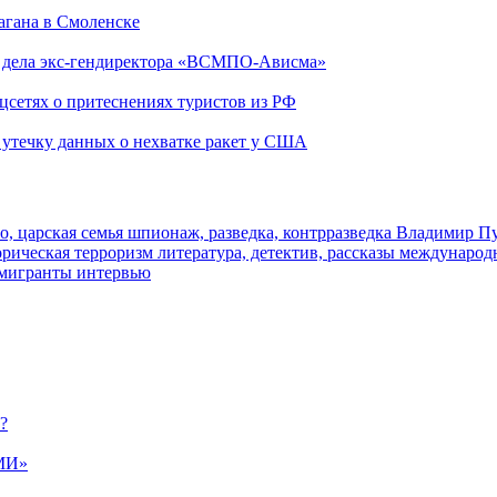
агана в Смоленске
ю дела экс-гендиректора «ВСМПО-Ависма»
оцсетях о притеснениях туристов из РФ
утечку данных о нехватке ракет у США
о, царская семья
шпионаж, разведка, контрразведка
Владимир П
торическая
терроризм
литература, детектив, рассказы
международ
 мигранты
интервью
?
МИ»