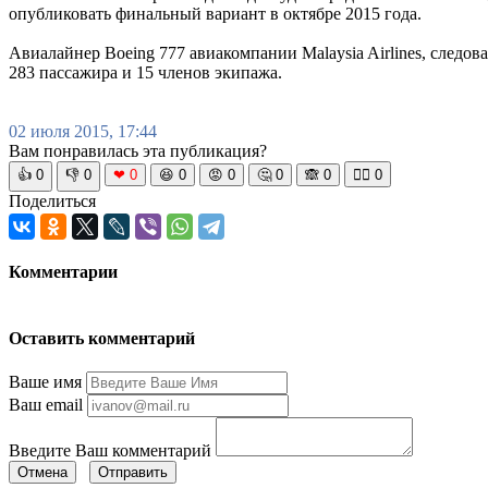
опубликовать финальный вариант в октябре 2015 года.
Авиалайнер Boeing 777 авиакомпании Malaysia Airlines, след
283 пассажира и 15 членов экипажа.
02 июля 2015, 17:44
Вам понравилась эта публикация?
👍
0
👎
0
❤
0
😆
0
😡
0
🤔
0
🙈
0
🧘‍♀️
0
Поделиться
Комментарии
Оставить комментарий
Ваше имя
Ваш email
Введите Ваш комментарий
Отмена
Отправить