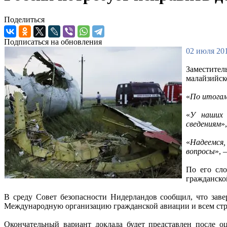
Поделиться
Подписаться на обновления
02 июля 201
Заместител
малайзийск
«
По итогам
«
У наших 
сведениям
»
«
Надеемся,
вопросы
», 
По его сло
гражданской
В среду Совет безопасности Нидерландов сообщил, что зав
Международную организацию гражданской авиации и всем стр
Окончательный вариант доклада будет представлен после о