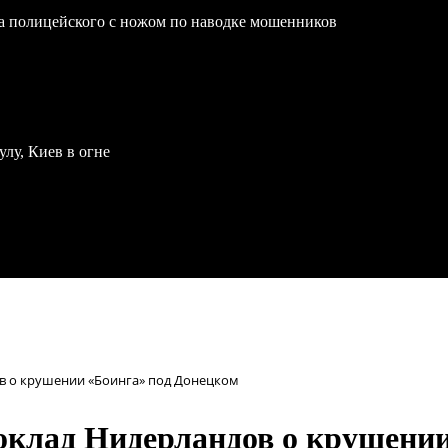
на полицейского с ножом по наводке мошенников
улу, Киев в огне
ов о крушении «Боинга» под Донецком
доклад Нидерландов о крушени