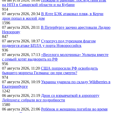
08 августа 2026, 10:00
Пожары и раненые: последствия атак
на НПЗ в Самарской области и на Кубани
914
07 августа 2026, 20:34
В Ялте БЭК атаковал пляж, в Керчи
дрон попал в жилой дом
1596
07 августа 2026, 20:11
В Петербурге заочно арестовали Лидию
Невзорову
847
07 августа 2026, 18:37
Сухогруз под турецким флагом
подвергся атаке БПЛА у порта Новороссийск
936
07 августа 2026, 17:13
«Веселого молочника» Уолкера вместе
с семьей хотят выдворить из РФ
956
07 августа 2026, 11:20
США попросили РФ освободить
бывшего морпеха Гилмана: он при смерти?
974
07 августа 2026, 10:19
Украина ударила по складу Wildberries в
Екатеринбурге
1242
06 августа 2026, 21:19
Дрон со взрывчаткой в аэропорту
Лейпцига: собрали все подробности
1580
06 августа 2026, 21:06
Ребёнок и женщина погибли во время