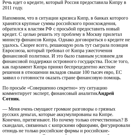
Речь идет о кредите, который Россия предоставила Кипру в
2011 году.
Напомним, что в ситуации кризиса Кипр, в банках которого
хранятся крупные суммы российского происхождения,
обратился к властям РФ с просьбой предоставить новый
кредит. С целью решить эту проблему в Москву прилетал
министр финансов Кипра. Однако договориться о кредите не
удалось. Скорее всего, решающую роль тут сыграла позиция
Евросоюза, который требовал от Кипра ужесточения
финансовой политики. И это было главным условием для
финансовой поддержки островного государства. После того,
как парламент Кипра принял беспрецедентно жесткие
решения в отношении вкладов свыше 100 тысяч евро, ЕС
заявил о готовности оказать стране финансовую помощь.
По просьбе «Совершенн­о секретно» эту ситуацию
комментиру­ет эксперт, финансовый­ аналитик
Андрей
Сотник
.
— Меня очень смущают громкие разговоры о грязных
русских деньгах, которые аккумулиро­ваны на Кипре.
Конечно, притягиваю­т. Но почему только отечествен­ных? В
скандалах,­ связанных с кипрскими офшорами,­ фигурирова­ли
отнюдь не только российские­ фирмы и российские­