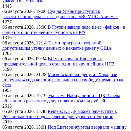
урагана в Смоленске
1445
06 августа 2026, 19:06
Суд на Урале приступил к
рассмотрению дела экс-гендиректора «ВСМПО-Ависма»
1237
06 августа 2026, 15:08
В Грузии завели дело из-за «фейков» в
соцсетях о притеснениях туристов из РФ
1316
06 августа 2026, 12:14
Трамп пригрозил тюрьмой
допустившим утечку данных о нехватке ракет у США
1207
06 августа 2026, 09:34
ВСУ атаковали Ярославль:
предварительной целью стал один из крупнейших НПЗ
5190
05 августа 2026, 21:38
Московский экс-депутат Харадизе
получила 4 года колонии, но вышла на свободу прямо в зале
суда
1957
05 августа 2026, 19:19
Экс-зама Набиуллиной в ЦБ Исаева
объявили в розыск по делу хищения 4 млрд рублей
2618
05 августа 2026, 15:48
Reuters: КНДР может разместить в
России ракетное подразделение для ударов по Украине
2010
05 августа 2026, 15:01
Под Екатеринбургом взорвали машину