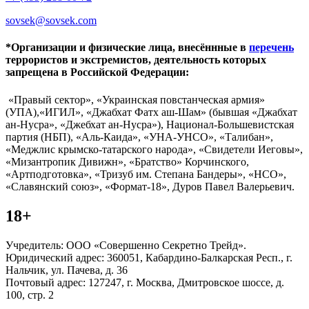
sovsek@sovsek.com
*Организации и физические лица, внесённные в
перечень
террористов и экстремистов, деятельность которых
запрещена в Российской Федерации:
«Правый сектор», «Украинская повстанческая армия»
(УПА),«ИГИЛ», «Джабхат Фатх аш-Шам» (бывшая «Джабхат
ан-Нусра», «Джебхат ан-Нусра»), Национал-Большевистская
партия (НБП), «Аль-Каида», «УНА-УНСО», «Талибан»,
«Меджлис крымско-татарского народа», «Свидетели Иеговы»,
«Мизантропик Дивижн», «Братство» Корчинского,
«Артподготовка», «Тризуб им. Степана Бандеры», «НСО»,
«Славянский союз», «Формат-18», Дуров Павел Валерьевич.
18+
Учредитель: ООО «Совершенно Секретно Трейд».
Юридический адрес: 360051, Кабардино-Балкарская Респ., г.
Нальчик, ул. Пачева, д. 36
Почтовый адрес: 127247, г. Москва, Дмитровское шоссе, д.
100, стр. 2