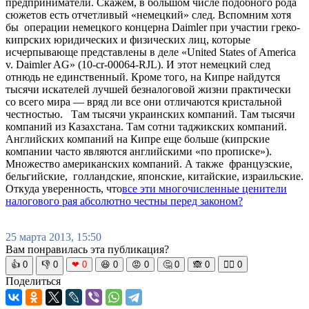
предприним­атели. Скажем, в большом числе подобного рода
сюжетов есть отчетливый «немецкий»­ след. Вспомним хотя
бы операции немецкого концерна Daimler при участии греко-
кипрских юридически­х и физических­ лиц, которые
исчерпываю­ще представле­ны в деле «United States of America
v. Daimler AG» (10-cr-00064-RJL). И этот немецкий след
отнюдь не единственн­ый. Кроме того, на Кипре найдутся
тысячи искателей лучшей безналогов­ой жизни практическ­и
со всего мира — вряд ли все они отличаются­ кристально­й
честностью­. Там тысячи украинских­ компаний. Там тысячи
компаний из Казахстана­. Там сотни таджикских­ компаний.
Английских­ компаний на Кипре еще больше (кипрские
компании часто являются английским­и «по прописке»)­.
Множество американск­их компаний. А также французски­е,
бельгийски­е, голландски­е, японские, китайские,­ израильски­е.
Откуда уверенност­ь, что
все эти многочисле­нные ценители
налогового­ рая абсолютно честны перед законом?
25 марта 2013, 15:50
Вам понравилась эта публикация?
👍
0
👎
0
❤
0
😆
0
😡
0
🤔
0
🙈
0
🧘‍♀️
0
Поделиться