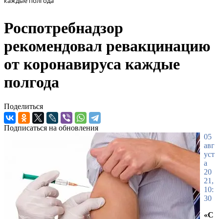
каждые полгода
Роспотребнадзор
рекомендовал ревакцинацию
от коронавируса каждые
полгода
Поделиться
Подписаться на обновления
05
авг
уст
а
20
21,
10:
30
«С