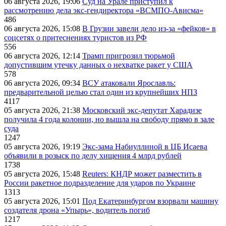
06 августа 2026, 19:06
Суд на Урале приступил к
рассмотрению дела экс-гендиректора «ВСМПО-Ависма»
486
06 августа 2026, 15:08
В Грузии завели дело из-за «фейков» в
соцсетях о притеснениях туристов из РФ
556
06 августа 2026, 12:14
Трамп пригрозил тюрьмой
допустившим утечку данных о нехватке ракет у США
578
06 августа 2026, 09:34
ВСУ атаковали Ярославль:
предварительной целью стал один из крупнейших НПЗ
4117
05 августа 2026, 21:38
Московский экс-депутат Харадизе
получила 4 года колонии, но вышла на свободу прямо в зале
суда
1247
05 августа 2026, 19:19
Экс-зама Набиуллиной в ЦБ Исаева
объявили в розыск по делу хищения 4 млрд рублей
1738
05 августа 2026, 15:48
Reuters: КНДР может разместить в
России ракетное подразделение для ударов по Украине
1313
05 августа 2026, 15:01
Под Екатеринбургом взорвали машину
создателя дрона «Упырь», водитель погиб
1217