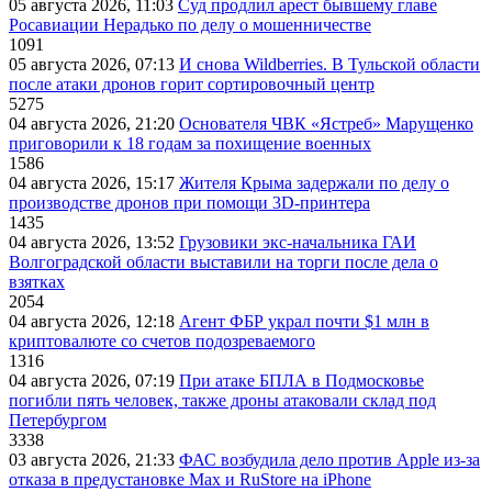
05 августа 2026, 11:03
Суд продлил арест бывшему главе
Росавиации Нерадько по делу о мошенничестве
1091
05 августа 2026, 07:13
И снова Wildberries. В Тульской области
после атаки дронов горит сортировочный центр
5275
04 августа 2026, 21:20
Основателя ЧВК «Ястреб» Марущенко
приговорили к 18 годам за похищение военных
1586
04 августа 2026, 15:17
Жителя Крыма задержали по делу о
производстве дронов при помощи 3D‑принтера
1435
04 августа 2026, 13:52
Грузовики экс-начальника ГАИ
Волгоградской области выставили на торги после дела о
взятках
2054
04 августа 2026, 12:18
Агент ФБР украл почти $1 млн в
криптовалюте со счетов подозреваемого
1316
04 августа 2026, 07:19
При атаке БПЛА в Подмосковье
погибли пять человек, также дроны атаковали склад под
Петербургом
3338
03 августа 2026, 21:33
ФАС возбудила дело против Apple из-за
отказа в предустановке Max и RuStore на iPhone