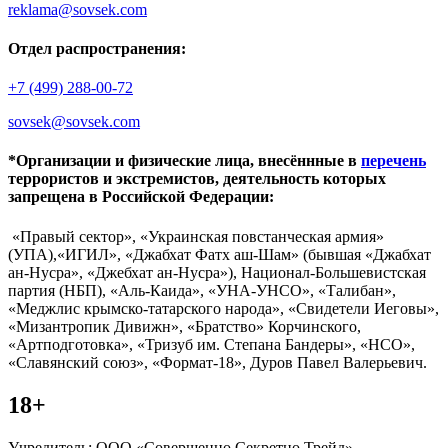
reklama@sovsek.com
Отдел распространения:
+7 (499) 288-00-72
sovsek@sovsek.com
*Организации и физические лица, внесённные в
перечень
террористов и экстремистов, деятельность которых
запрещена в Российской Федерации:
«Правый сектор», «Украинская повстанческая армия»
(УПА),«ИГИЛ», «Джабхат Фатх аш-Шам» (бывшая «Джабхат
ан-Нусра», «Джебхат ан-Нусра»), Национал-Большевистская
партия (НБП), «Аль-Каида», «УНА-УНСО», «Талибан»,
«Меджлис крымско-татарского народа», «Свидетели Иеговы»,
«Мизантропик Дивижн», «Братство» Корчинского,
«Артподготовка», «Тризуб им. Степана Бандеры», «НСО»,
«Славянский союз», «Формат-18», Дуров Павел Валерьевич.
18+
Учредитель: ООО «Совершенно Секретно Трейд».