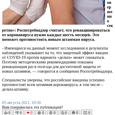
ов
ер
ше
нн
о
сек
ретно»: Роспотребнадзор считает, что ревакцинироваться
от коронавируса нужно каждые шесть месяцев. Это
поможет противостоять новым штаммам вируса.
- Имеющиеся на данный момент исследования и результаты
наблюдений указывают на то, что защитный эффект вакцин
от COVID-19 против варианта «дельта» может снижаться.
Поэтому методическими рекомендациями показана
ревакцинация раз в полгода для достаточной защиты от
новых штаммов, — говорится в сообщении Роспотребнадзора.
Специалисты уверены, что российские вакцины успешно
противостоят всем штаммам коронавируса, в том числе –
дельта-штамму.
05 августа 2021, 10:30
Вам понравилась эта публикация?
👍
0
👎
0
❤
0
😆
0
😡
0
🤔
0
🙈
0
🧘‍♀️
0