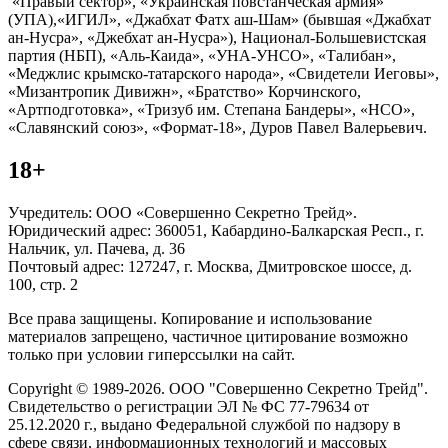
«Правый сектор», «Украинская повстанческая армия»
(УПА),«ИГИЛ», «Джабхат Фатх аш-Шам» (бывшая «Джабхат
ан-Нусра», «Джебхат ан-Нусра»), Национал-Большевистская
партия (НБП), «Аль-Каида», «УНА-УНСО», «Талибан»,
«Меджлис крымско-татарского народа», «Свидетели Иеговы»,
«Мизантропик Дивижн», «Братство» Корчинского,
«Артподготовка», «Тризуб им. Степана Бандеры», «НСО»,
«Славянский союз», «Формат-18», Дуров Павел Валерьевич.
18+
Учредитель: ООО «Совершенно Секретно Трейд».
Юридический адрес: 360051, Кабардино-Балкарская Респ., г.
Нальчик, ул. Пачева, д. 36
Почтовый адрес: 127247, г. Москва, Дмитровское шоссе, д.
100, стр. 2
Все права защищены. Копирование и использование
материалов запрещено, частичное цитирование возможно
только при условии гиперссылки на сайт.
Copyright © 1989-2026. ООО "Совершенно Секретно Трейд".
Свидетельство о регистрации ЭЛ № ФС 77-79634 от
25.12.2020 г., выдано Федеральной службой по надзору в
сфере связи, информационных технологий и массовых