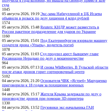
получила 4 года колонии, но вышла на свободу прямо в зале
суда
1045
05 августа 2026, 19:19
Экс-зама Набиуллиной в ЦБ Исаева
объявили в розыск по делу хищения 4 млрд рублей
1574
05 августа 2026, 15:48
Reuters: КНДР может разместить в
России ракетное подразделение для ударов по Украине
1160
05 августа 2026, 15:01
Под Екатеринбургом взорвали машину
создателя дрона «Упырь», водитель погиб
1078
05 августа 2026, 11:03
Суд продлил арест бывшему главе
Росавиации Нерадько по делу о мошенничестве
964
05 августа 2026, 07:13
И снова Wildberries. В Тульской области
после атаки дронов горит сортировочный центр
5102
04 августа 2026, 21:20
Основателя ЧВК «Ястреб» Марущенко
приговорили к 18 годам за похищение военных
1448
04 августа 2026, 15:17
Жителя Крыма задержали по делу о
производстве дронов при помощи 3D‑принтера
1330
04 августа 2026, 13:52
Грузовики экс-начальника ГАИ