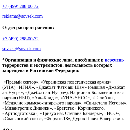
+7 (499) 288-00-72
reklama@sovsek.com
Отдел распространения:
+7 (499) 288-00-72
sovsek@sovsek.com
*Организации и физические лица, внесённные в
перечень
террористов и экстремистов, деятельность которых
запрещена в Российской Федерации:
«Правый сектор», «Украинская повстанческая армия»
(УПА),«ИГИЛ», «Джабхат Фатх аш-Шам» (бывшая «Джабхат
ан-Нусра», «Джебхат ан-Нусра»), Национал-Большевистская
партия (НБП), «Аль-Каида», «УНА-УНСО», «Талибан»,
«Меджлис крымско-татарского народа», «Свидетели Иеговы»,
«Мизантропик Дивижн», «Братство» Корчинского,
«Артподготовка», «Тризуб им. Степана Бандеры», «НСО»,
«Славянский союз», «Формат-18», Дуров Павел Валерьевич.