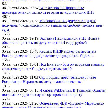
822
06 августа 2026, 09:34
ВСУ атаковали Ярославль:
предварительной целью стал один из крупнейших НПЗ
4670
05 августа 2026, 21:38
Московский экс-депутат Харадизе
получила 4 года колонии, но вышла на свободу прямо в зале
суда
1556
05 августа 2026, 19:19
Экс-зама Набиуллиной в ЦБ Исаева
объявили в розыск по делу хищения 4 млрд рублей
2093
05 августа 2026, 15:48
Reuters: КНДР может разместить в
России ракетное подразделение для ударов по Украине
1585
05 августа 2026, 15:01
Под Екатеринбургом взорвали машину
создателя дрона «Упырь», водитель погиб
1473
05 августа 2026, 11:03
Суд продлил арест бывшему главе
Росавиации Нерадько по делу о мошенничестве
1315
05 августа 2026, 07:13
И снова Wildberries. В Тульской области
после атаки дронов горит сортировочный центр
5595
04 августа 2026, 21:20
Основателя ЧВК «Ястреб» Марущенко
приговорили к 18 годам за похищение военных