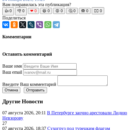
Вам понравилась эта публикация?
👍
0
👎
0
❤
0
😆
0
😡
0
🤔
0
🙈
0
🧘‍♀️
0
Поделиться
Комментарии
Оставить комментарий
Ваше имя
Ваш email
Введите Ваш комментарий
Отмена
Отправить
Другие Новости
07 августа 2026, 20:11
В Петербурге заочно арестовали Лидию
Невзорову
27
07 августа 2026, 18:37
Сухогруз под турецким флагом