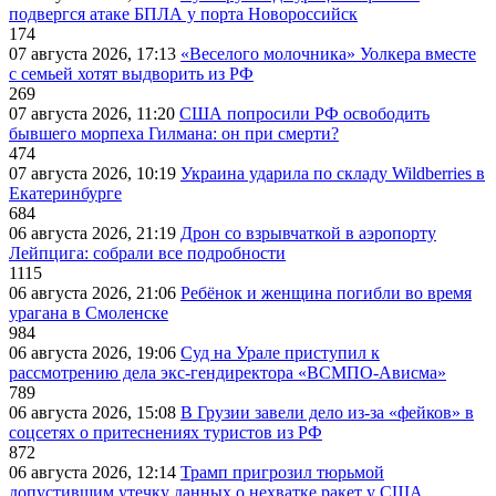
подвергся атаке БПЛА у порта Новороссийск
174
07 августа 2026, 17:13
«Веселого молочника» Уолкера вместе
с семьей хотят выдворить из РФ
269
07 августа 2026, 11:20
США попросили РФ освободить
бывшего морпеха Гилмана: он при смерти?
474
07 августа 2026, 10:19
Украина ударила по складу Wildberries в
Екатеринбурге
684
06 августа 2026, 21:19
Дрон со взрывчаткой в аэропорту
Лейпцига: собрали все подробности
1115
06 августа 2026, 21:06
Ребёнок и женщина погибли во время
урагана в Смоленске
984
06 августа 2026, 19:06
Суд на Урале приступил к
рассмотрению дела экс-гендиректора «ВСМПО-Ависма»
789
06 августа 2026, 15:08
В Грузии завели дело из-за «фейков» в
соцсетях о притеснениях туристов из РФ
872
06 августа 2026, 12:14
Трамп пригрозил тюрьмой
допустившим утечку данных о нехватке ракет у США