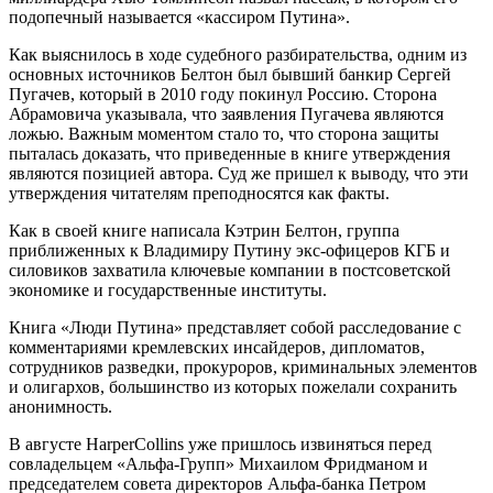
подопечный называется «кассиром Путина».
Как выяснилось в ходе судебного разбирательства, одним из
основных источников Белтон был бывший банкир Сергей
Пугачев, который в 2010 году покинул Россию. Сторона
Абрамовича указывала, что заявления Пугачева являются
ложью. Важным моментом стало то, что сторона защиты
пыталась доказать, что приведенные в книге утверждения
являются позицией автора. Суд же пришел к выводу, что эти
утверждения читателям преподносятся как факты.
Как в своей книге написала Кэтрин Белтон, группа
приближенных к Владимиру Путину экс-офицеров КГБ и
силовиков захватила ключевые компании в постсоветской
экономике и государственные институты.
Книга «Люди Путина» представляет собой расследование с
комментариями кремлевских инсайдеров, дипломатов,
сотрудников разведки, прокуроров, криминальных элементов
и олигархов, большинство из которых пожелали сохранить
анонимность.
В августе HarperCollins уже пришлось извиняться перед
совладельцем «Альфа-Групп» Михаилом Фридманом и
председателем совета директоров Альфа-банка Петром