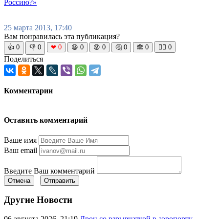
Россию?»
25 марта 2013, 17:40
Вам понравилась эта публикация?
👍
0
👎
0
❤
0
😆
0
😡
0
🤔
0
🙈
0
🧘‍♀️
0
Поделиться
Комментарии
Оставить комментарий
Ваше имя
Ваш email
Введите Ваш комментарий
Отмена
Отправить
Другие Новости
06 августа 2026, 21:19
Дрон со взрывчаткой в аэропорту