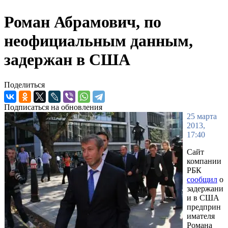
Роман Абрамович, по
неофициальным данным,
задержан в США
Поделиться
Подписаться на обновления
25 марта
2013,
17:40
Сайт
компании
РБК
сообщил
о
задержани
и в США
предприн
имателя
Романа