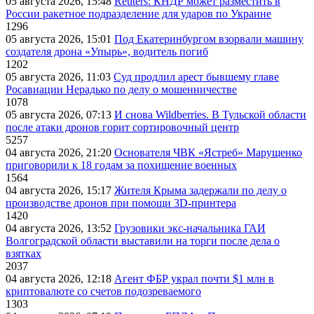
05 августа 2026, 15:48
Reuters: КНДР может разместить в
России ракетное подразделение для ударов по Украине
1296
05 августа 2026, 15:01
Под Екатеринбургом взорвали машину
создателя дрона «Упырь», водитель погиб
1202
05 августа 2026, 11:03
Суд продлил арест бывшему главе
Росавиации Нерадько по делу о мошенничестве
1078
05 августа 2026, 07:13
И снова Wildberries. В Тульской области
после атаки дронов горит сортировочный центр
5257
04 августа 2026, 21:20
Основателя ЧВК «Ястреб» Марущенко
приговорили к 18 годам за похищение военных
1564
04 августа 2026, 15:17
Жителя Крыма задержали по делу о
производстве дронов при помощи 3D‑принтера
1420
04 августа 2026, 13:52
Грузовики экс-начальника ГАИ
Волгоградской области выставили на торги после дела о
взятках
2037
04 августа 2026, 12:18
Агент ФБР украл почти $1 млн в
криптовалюте со счетов подозреваемого
1303