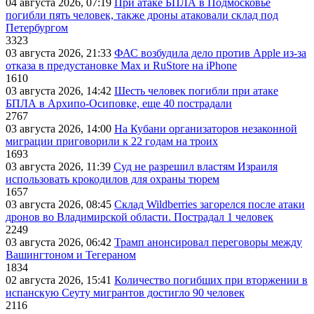
04 августа 2026, 07:19
При атаке БПЛА в Подмосковье
погибли пять человек, также дроны атаковали склад под
Петербургом
3323
03 августа 2026, 21:33
ФАС возбудила дело против Apple из-за
отказа в предустановке Max и RuStore на iPhone
1610
03 августа 2026, 14:42
Шесть человек погибли при атаке
БПЛА в Архипо-Осиповке, еще 40 пострадали
2767
03 августа 2026, 14:00
На Кубани организаторов незаконной
миграции приговорили к 22 годам на троих
1693
03 августа 2026, 11:39
Суд не разрешил властям Израиля
использовать крокодилов для охраны тюрем
1657
03 августа 2026, 08:45
Склад Wildberries загорелся после атаки
дронов во Владимирской области. Пострадал 1 человек
2249
03 августа 2026, 06:42
Трамп анонсировал переговоры между
Вашингтоном и Тегераном
1834
02 августа 2026, 15:41
Количество погибших при вторжении в
испанскую Сеуту мигрантов достигло 90 человек
2116