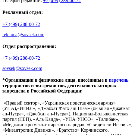
Телефон редакции:
+7 (499) 288-00-72
Рекламный отдел:
+7 (499) 288-00-72
reklama@sovsek.com
Отдел распространения:
+7 (499) 288-00-72
sovsek@sovsek.com
*Организации и физические лица, внесённные в
перечень
террористов и экстремистов, деятельность которых
запрещена в Российской Федерации:
«Правый сектор», «Украинская повстанческая армия»
(УПА),«ИГИЛ», «Джабхат Фатх аш-Шам» (бывшая «Джабхат
ан-Нусра», «Джебхат ан-Нусра»), Национал-Большевистская
партия (НБП), «Аль-Каида», «УНА-УНСО», «Талибан»,
«Меджлис крымско-татарского народа», «Свидетели Иеговы»,
«Мизантропик Дивижн», «Братство» Корчинского,