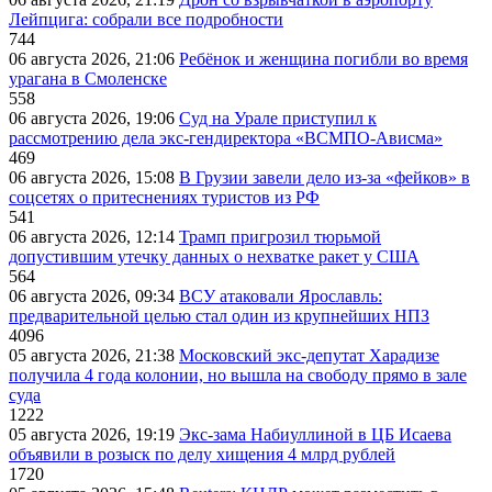
Лейпцига: собрали все подробности
744
06 августа 2026, 21:06
Ребёнок и женщина погибли во время
урагана в Смоленске
558
06 августа 2026, 19:06
Суд на Урале приступил к
рассмотрению дела экс-гендиректора «ВСМПО-Ависма»
469
06 августа 2026, 15:08
В Грузии завели дело из-за «фейков» в
соцсетях о притеснениях туристов из РФ
541
06 августа 2026, 12:14
Трамп пригрозил тюрьмой
допустившим утечку данных о нехватке ракет у США
564
06 августа 2026, 09:34
ВСУ атаковали Ярославль:
предварительной целью стал один из крупнейших НПЗ
4096
05 августа 2026, 21:38
Московский экс-депутат Харадизе
получила 4 года колонии, но вышла на свободу прямо в зале
суда
1222
05 августа 2026, 19:19
Экс-зама Набиуллиной в ЦБ Исаева
объявили в розыск по делу хищения 4 млрд рублей
1720