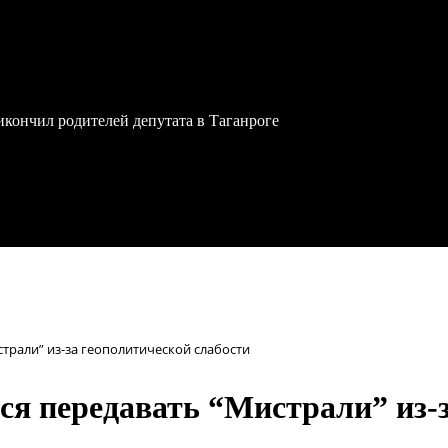
икончил родителей депутата в Таганроге
трали” из-за геополитической слабости
ся передавать “Мистрали” из-з