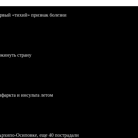
первый «тихий» признак болезни
окинуть страну
нфаркта и инсульта летом
Архипо-Осиповке, еще 40 пострадали