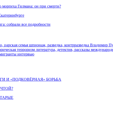
морпеха Гилмана: он при смерти?
 Екатеринбурге
га: собрали все подробности
о, царская семья
шпионаж, разведка, контрразведка
Владимир П
торическая
терроризм
литература, детектив, рассказы
международ
 мигранты
интервью
ИГИ И «ПОДКОВЁРНАЯ» БОРЬБА
ЕЧТОЙ?
СТАРЫЕ