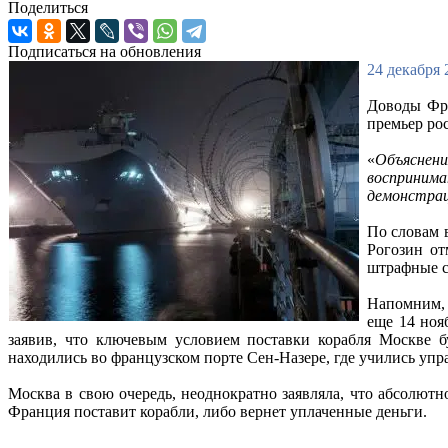
Поделиться
Подписаться на обновления
24 декабря 
Доводы Фра
премьер ро
«
Объяснен
восприним
демонстрац
По словам 
Рогозин от
штрафные с
Напомним, 
еще 14 ноя
заявив, что ключевым условием поставки корабля Москве б
находились во французском порте Сен-Назере, где учились упр
Москва в свою очередь, неоднократно заявляла, что абсолют
Франция поставит корабли, либо вернет уплаченные деньги.