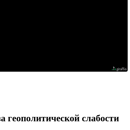
а геополитической слабости