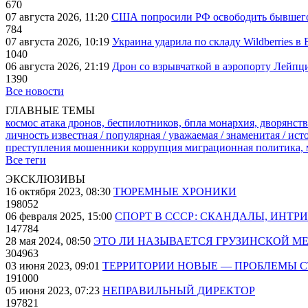
670
07 августа 2026, 11:20
США попросили РФ освободить бывшего 
784
07 августа 2026, 10:19
Украина ударила по складу Wildberries в
1040
06 августа 2026, 21:19
Дрон со взрывчаткой в аэропорту Лейпци
1390
Все новости
ГЛАВНЫЕ ТЕМЫ
космос
атака дронов, беспилотников, бпла
монархия, дворянств
личность известная / популярная / уважаемая / знаменитая / ис
преступления
мошенники
коррупция
миграционная политика,
Все теги
ЭКСКЛЮЗИВЫ
16 октября 2023, 08:30
ТЮРЕМНЫЕ ХРОНИКИ
198052
06 февраля 2025, 15:00
СПОРТ В СССР: СКАНДАЛЫ, ИНТР
147784
28 мая 2024, 08:50
ЭТО ЛИ НАЗЫВАЕТСЯ ГРУЗИНСКОЙ М
304963
03 июня 2023, 09:01
ТЕРРИТОРИИ НОВЫЕ — ПРОБЛЕМЫ 
191000
05 июня 2023, 07:23
НЕПРАВИЛЬНЫЙ ДИРЕКТОР
197821