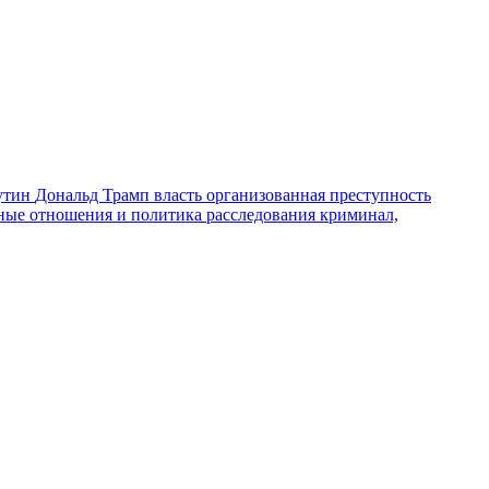
утин
Дональд Трамп
власть
организованная преступность
ные отношения и политика
расследования
криминал,