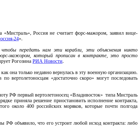
 «Мистраль», Россия не считает форс-мажором, заявил вице-
оссия-24
».
о, чтобы передать нам эти корабли, эти объяснения никто
орс-мажором, который прописан в контракте, это просто
ирует Рогозина
РИА Новости
.
как она только недавно вернулась в эту военную организацию.
в по вертолетоносцам «достаточно скоро» могут последовать
лоту РФ первый вертолетоносец «Владивосток» типа Мистраль
орядке приняла решение приостановить исполнение контракта,
того около 400 российских моряков, которые почти полгода
ы РФ объявило, что его устроит любой исход контракта: либо