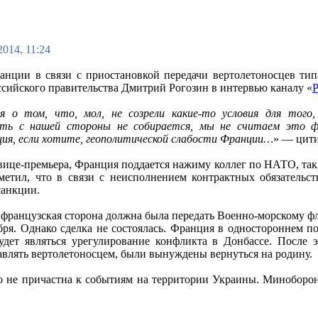
2014, 11:24
нции в связи с приостановкой передачи вертолетоносцев типа
ссийского правительства Дмитрий Рогозин в интервью каналу «
Р
ия о том, что, мол, не созрели какие-то условия для тог
ать с нашей стороны не собирается, мы не считаем это ф
ия, если хотите, геополитической слабости Франции…
» — цит
вице-премьера, Франция поддается нажиму коллег по НАТО, так 
метил, что в связи с неисполнением контрактных обязательст
анкции.
французская сторона должна была передать Военно-морскому ф
бря. Однако сделка не состоялась. Франция в одностороннем п
удет являться урегулирование конфликта в Донбассе. После э
авлять вертолетоносцем, были вынуждены вернуться на родину.
но не причастна к событиям на территории Украины. Миноборон