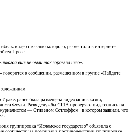
бель, видео с казнью которого, разместили в интернете
эйтед Пресс.
«
никогда еще не были так горды за него
».
— говорится в сообщении, размещенном в группе «Найдите
 заложникам.
в Ираке, ранее была размещена видеозапись казни,
алиста Фоули. Разведслужбы США проверяют видеозапись на
 журналистом — Стивеном Сотлоффом, в котором заявили, что
ма.
июня группировка “Исламское государство” объявила о
ому сообществу за помощью в противодействии группировке.