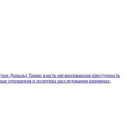
утин
Дональд Трамп
власть
организованная преступность
ные отношения и политика
расследования
криминал,