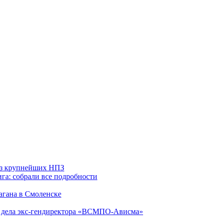
 из крупнейших НПЗ
га: собрали все подробности
агана в Смоленске
ю дела экс-гендиректора «ВСМПО-Ависма»