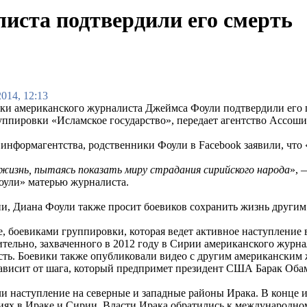
иста подтвердили его смерть
2014, 12:13
ки американского журналиста Джеймса Фоули подтвердили его ги
уппировки «Исламское государство», передает агентство Ассоши
информагентства, родственники Фоули в Facebook заявили, что 
жизнь, пытаясь показать миру страдания сирийского народа
», 
ули» матерью журналиста.
и, Диана Фоули также просит боевиков сохранить жизнь другим
, боевиками группировки, которая ведет активное наступление 
тельно, захваченного в 2012 году в Сирии американского журн
сть. Боевики также опубликовали видео с другим американским
зависит от шага, который предпримет президент США Барак Оба
ли наступление на северные и западные районы Ирака. В конце 
риях в Ираке и Сирии. Власти Ирака обратились к международн