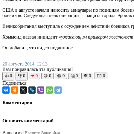
США в августе начали наносить авиаудары по позициям боевик
боевиков. Следующая цель операции — защита города Эрбиль и
Великобритания выступила с осуждением действий боевиков г
Хэммонд назвал инцидент «
ужасающим примером жестокости
Он добавил, что видео подлинное.
20 августа 2014, 12:13
Вам понравилась эта публикация?
👍
0
👎
0
❤
0
😆
0
😡
0
🤔
0
🙈
0
🧘‍♀️
0
Поделиться
Комментарии
Оставить комментарий
Ваше имя