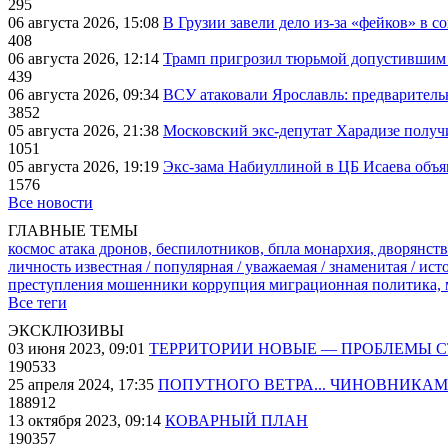
295
06 августа 2026, 15:08
В Грузии завели дело из-за «фейков» в с
408
06 августа 2026, 12:14
Трамп пригрозил тюрьмой допустившим 
439
06 августа 2026, 09:34
ВСУ атаковали Ярославль: предварител
3852
05 августа 2026, 21:38
Московский экс-депутат Харадизе получи
1051
05 августа 2026, 19:19
Экс-зама Набиуллиной в ЦБ Исаева объя
1576
Все новости
ГЛАВНЫЕ ТЕМЫ
космос
атака дронов, беспилотников, бпла
монархия, дворянств
личность известная / популярная / уважаемая / знаменитая / ис
преступления
мошенники
коррупция
миграционная политика,
Все теги
ЭКСКЛЮЗИВЫ
03 июня 2023, 09:01
ТЕРРИТОРИИ НОВЫЕ — ПРОБЛЕМЫ 
190533
25 апреля 2024, 17:35
ПОПУТНОГО ВЕТРА... ЧИНОВНИКАМ
188912
13 октября 2023, 09:14
КОВАРНЫЙ ПЛАН
190357