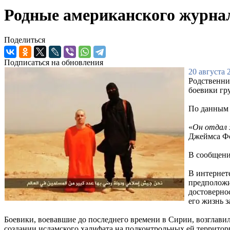
Родные американского журнал
Поделиться
Подписаться на обновления
20 августа 
Родственни
боевики гр
По данным 
«
Он отдал 
Джеймса Фо
В сообщени
В интернете
предположи
достоверно
его жизнь 
Боевики, воевавшие до последнего времени в Сирии, возглави
создании исламского халифата на подконтрольных ей террито