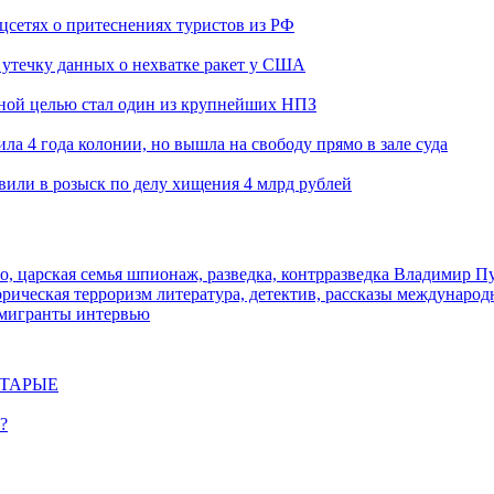
оцсетях о притеснениях туристов из РФ
утечку данных о нехватке ракет у США
ьной целью стал один из крупнейших НПЗ
ла 4 года колонии, но вышла на свободу прямо в зале суда
вили в розыск по делу хищения 4 млрд рублей
о, царская семья
шпионаж, разведка, контрразведка
Владимир П
торическая
терроризм
литература, детектив, рассказы
международ
 мигранты
интервью
СТАРЫЕ
?