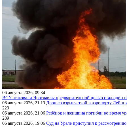
06 августа 2026, 09:34
ВСУ атаковали Ярославль: предварительной целью стал один
06 августа 2026, 21:19
Дрон со взрывчаткой в аэропорту Лейпци
229
06 августа 2026, 21:06
Ребёнок и женщина погибли во время ур
289
06 августа 2026, 19:06
Суд на Урале приступил к рассмотрени