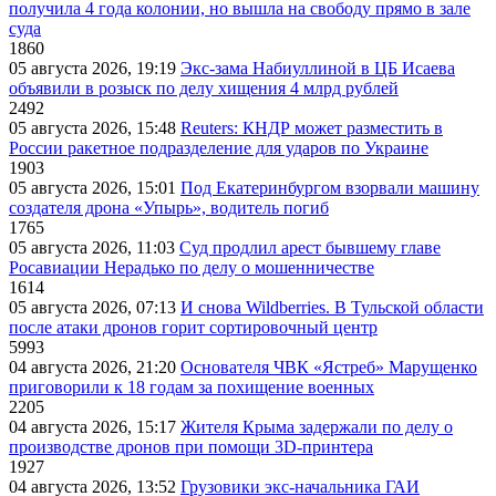
получила 4 года колонии, но вышла на свободу прямо в зале
суда
1860
05 августа 2026, 19:19
Экс-зама Набиуллиной в ЦБ Исаева
объявили в розыск по делу хищения 4 млрд рублей
2492
05 августа 2026, 15:48
Reuters: КНДР может разместить в
России ракетное подразделение для ударов по Украине
1903
05 августа 2026, 15:01
Под Екатеринбургом взорвали машину
создателя дрона «Упырь», водитель погиб
1765
05 августа 2026, 11:03
Суд продлил арест бывшему главе
Росавиации Нерадько по делу о мошенничестве
1614
05 августа 2026, 07:13
И снова Wildberries. В Тульской области
после атаки дронов горит сортировочный центр
5993
04 августа 2026, 21:20
Основателя ЧВК «Ястреб» Марущенко
приговорили к 18 годам за похищение военных
2205
04 августа 2026, 15:17
Жителя Крыма задержали по делу о
производстве дронов при помощи 3D‑принтера
1927
04 августа 2026, 13:52
Грузовики экс-начальника ГАИ