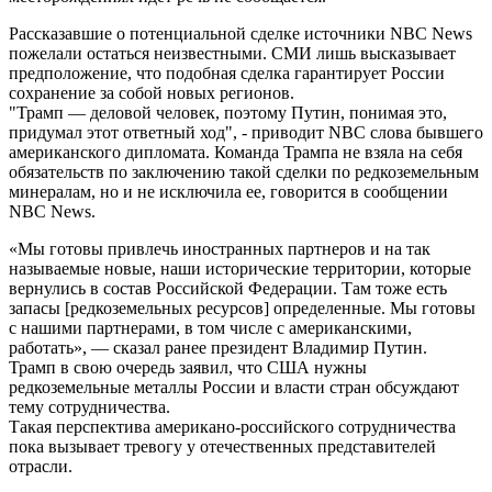
Рассказавшие о потенциальной сделке источники NBC News
пожелали остаться неизвестными. СМИ лишь высказывает
предположение, что подобная сделка гарантирует России
сохранение за собой новых регионов.
"Трамп — деловой человек, поэтому Путин, понимая это,
придумал этот ответный ход", - приводит NBC слова бывшего
американского дипломата. Команда Трампа не взяла на себя
обязательств по заключению такой сделки по редкоземельным
минералам, но и не исключила ее, говорится в сообщении
NBC News.
«Мы готовы привлечь иностранных партнеров и на так
называемые новые, наши исторические территории, которые
вернулись в состав Российской Федерации. Там тоже есть
запасы [редкоземельных ресурсов] определенные. Мы готовы
с нашими партнерами, в том числе с американскими,
работать», — сказал ранее президент Владимир Путин.
Трамп в свою очередь заявил, что США нужны
редкоземельные металлы России и власти стран обсуждают
тему сотрудничества.
Такая перспектива американо-российского сотрудничества
пока вызывает тревогу у отечественных представителей
отрасли.