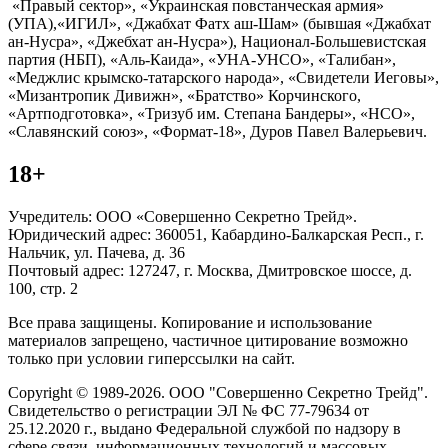
«Правый сектор», «Украинская повстанческая армия»
(УПА),«ИГИЛ», «Джабхат Фатх аш-Шам» (бывшая «Джабхат
ан-Нусра», «Джебхат ан-Нусра»), Национал-Большевистская
партия (НБП), «Аль-Каида», «УНА-УНСО», «Талибан»,
«Меджлис крымско-татарского народа», «Свидетели Иеговы»,
«Мизантропик Дивижн», «Братство» Корчинского,
«Артподготовка», «Тризуб им. Степана Бандеры», «НСО»,
«Славянский союз», «Формат-18», Дуров Павел Валерьевич.
18+
Учредитель: ООО «Совершенно Секретно Трейд».
Юридический адрес: 360051, Кабардино-Балкарская Респ., г.
Нальчик, ул. Пачева, д. 36
Почтовый адрес: 127247, г. Москва, Дмитровское шоссе, д.
100, стр. 2
Все права защищены. Копирование и использование
материалов запрещено, частичное цитирование возможно
только при условии гиперссылки на сайт.
Copyright © 1989-2026. ООО "Совершенно Секретно Трейд".
Свидетельство о регистрации ЭЛ № ФС 77-79634 от
25.12.2020 г., выдано Федеральной службой по надзору в
сфере связи, информационных технологий и массовых