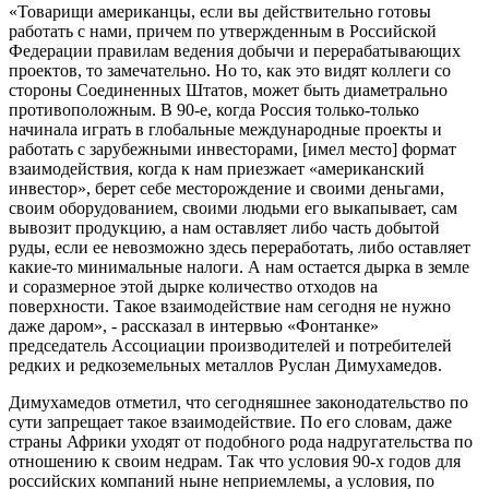
«Товарищи американцы, если вы действительно готовы
работать с нами, причем по утвержденным в Российской
Федерации правилам ведения добычи и перерабатывающих
проектов, то замечательно. Но то, как это видят коллеги со
стороны Соединенных Штатов, может быть диаметрально
противоположным. В 90-е, когда Россия только-только
начинала играть в глобальные международные проекты и
работать с зарубежными инвесторами, [имел место] формат
взаимодействия, когда к нам приезжает «американский
инвестор», берет себе месторождение и своими деньгами,
своим оборудованием, своими людьми его выкапывает, сам
вывозит продукцию, а нам оставляет либо часть добытой
руды, если ее невозможно здесь переработать, либо оставляет
какие-то минимальные налоги. А нам остается дырка в земле
и соразмерное этой дырке количество отходов на
поверхности. Такое взаимодействие нам сегодня не нужно
даже даром», - рассказал в интервью «Фонтанке»
председатель Ассоциации производителей и потребителей
редких и редкоземельных металлов Руслан Димухамедов.
Димухамедов отметил, что сегодняшнее законодательство по
сути запрещает такое взаимодействие. По его словам, даже
страны Африки уходят от подобного рода надругательства по
отношению к своим недрам. Так что условия 90-х годов для
российских компаний ныне неприемлемы, а условия, по