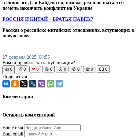
отличие от Джо Байдена он, похоже, реально пытается
помочь закончить конфликт на Украине
РОССИЯ И КИТАЙ – БРАТЬЯ НАВЕК?
Рассказ о российско-китайских отношениях, вступающих в
новую эпоху
27 февраля 2025, 08:55
Вам понравилась эта публикация?
👍
0
👎
0
❤
0
😆
0
😡
0
🤔
0
🙈
0
🧘‍♀️
0
Поделиться
Комментарии
Оставить комментарий
Ваше имя
Ваш email