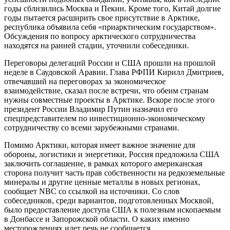
годы сблизились Москва и Пекин. Кроме того, Китай долгие
годы пытается расширить свое присутствие в Арктике,
республика объявила себя «приарктическим государством».
Обсуждения по вопросу арктического сотрудничества
находятся на ранней стадии, уточнили собеседники.
Переговоры делегаций России и США прошли на прошлой
неделе в Саудовской Аравии. Глава РФПИ Кирилл Дмитриев,
отвечавший на переговорах за экономическое
взаимодействие, сказал после встречи, что обеим странам
нужны совместные проекты в Арктике. Вскоре после этого
президент России Владимир Путин назначил его
спецпредставителем по инвестиционно-экономическому
сотрудничеству со всеми зарубежными странами.
Помимо Арктики, которая имеет важное значение для
обороны, логистики и энергетики, Россия предложила США
заключить соглашение, в рамках которого американская
сторона получит часть прав собственности на редкоземельные
минералы и другие ценные металлы в новых регионах,
сообщает NBC со ссылкой на источники. Со слов
собеседников, среди вариантов, подготовленных Москвой,
было предоставление доступа США к полезным ископаемым
в Донбассе и Запорожской области. О каких именно
месторождениях идет речь не сообщается.