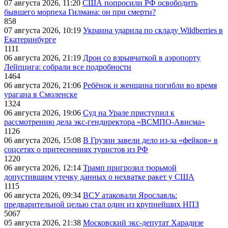
07 августа 2026, 11:20
США попросили РФ освободить
бывшего морпеха Гилмана: он при смерти?
858
07 августа 2026, 10:19
Украина ударила по складу Wildberries в
Екатеринбурге
1111
06 августа 2026, 21:19
Дрон со взрывчаткой в аэропорту
Лейпцига: собрали все подробности
1464
06 августа 2026, 21:06
Ребёнок и женщина погибли во время
урагана в Смоленске
1324
06 августа 2026, 19:06
Суд на Урале приступил к
рассмотрению дела экс-гендиректора «ВСМПО-Ависма»
1126
06 августа 2026, 15:08
В Грузии завели дело из-за «фейков» в
соцсетях о притеснениях туристов из РФ
1220
06 августа 2026, 12:14
Трамп пригрозил тюрьмой
допустившим утечку данных о нехватке ракет у США
1115
06 августа 2026, 09:34
ВСУ атаковали Ярославль:
предварительной целью стал один из крупнейших НПЗ
5067
05 августа 2026, 21:38
Московский экс-депутат Харадизе