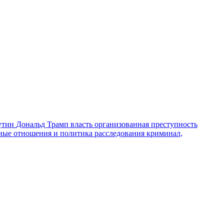
утин
Дональд Трамп
власть
организованная преступность
ные отношения и политика
расследования
криминал,