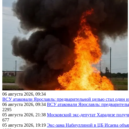
06 августа 2026, 09:34
ВСУ атаковали Ярославль: предварительной целью стал один
06 августа 2026, 09:34
ВСУ атаковали Ярославль: предварител
2295
05 августа 2026, 21:38
Московский экс-депутат Харадизе получи
677
05 августа 2026, 19:19
Экс-зама Набиуллиной в ЦБ Исаева объя