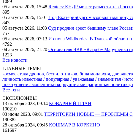
1089
05 августа 2026, 15:48
Reuters: КНДР может разместить в Росси
895
05 августа 2026, 15:01
Под Екатеринбургом взорвали машину со
843
05 августа 2026, 11:03
Суд продлил арест бывшему главе Росав
757
05 августа 2026, 07:13
И снова Wildberries. В Тульской области
4792
04 августа 2026, 21:20
Основателя ЧВК «Ястреб» Марущенко пр
1223
Все новости
ГЛАВНЫЕ ТЕМЫ
космос
атака дронов, беспилотников, бпла
монархия, дворянств
личность известная / популярная / уважаемая / знаменитая / ис
преступления
мошенники
коррупция
миграционная политика,
Все теги
ЭКСКЛЮЗИВЫ
13 октября 2023, 09:14
КОВАРНЫЙ ПЛАН
190210
03 июня 2023, 09:01
ТЕРРИТОРИИ НОВЫЕ — ПРОБЛЕМЫ 
190382
28 октября 2024, 09:45
КОШМАР В КОРКИНО
161697