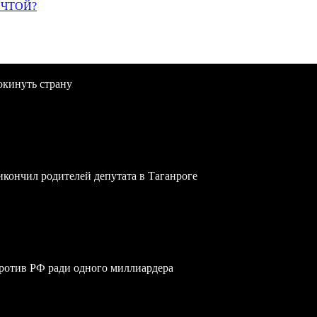
ЕЧТОЙ?
окинуть страну
икончил родителей депутата в Таганроге
против РФ ради одного миллиардера