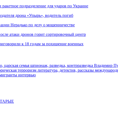
и ракетное подразделение для ударов по Украине
здателя дрона «Упырь», водитель погиб
иации Нерадько по делу о мошенничестве
 после атаки дронов горит сортировочный центр
иговорили к 18 годам за похищение военных
о, царская семья
шпионаж, разведка, контрразведка
Владимир П
торическая
терроризм
литература, детектив, рассказы
международ
 мигранты
интервью
СТАРЫЕ