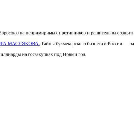
л Евросоюз на непримиримых противников и решительных защит
ДРА МАСЛЯКОВА.
Тайны букмекерского бизнеса в России — час
миллиарды на госзакупках под Новый год.