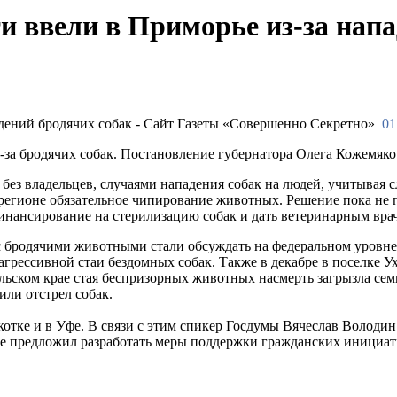
 ввели в Приморье из-за напа
01
за бродячих собак. Постановление губернатора Олега Кожемяк
ез владельцев, случаями нападения собак на людей, учитывая
 регионе обязательное чипирование животных. Решение пока не 
финансирование на стерилизацию собак и дать ветеринарным вр
с бродячими животными стали обсуждать на федеральном уровне 
агрессивной стаи бездомных собак. Также в декабре в поселке 
кальском крае стая беспризорных животных насмерть загрызла с
или отстрел собак.
котке и в Уфе. В связи с этим спикер Госдумы Вячеслав Володи
е предложил разработать меры поддержки гражданских инициат