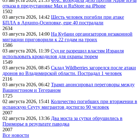
03 августа 2026, 21:33
ФАС возбудила дело против Apple из-за
отказа в предустановке Max и RuStore на iPhone
1502
03 августа 2026, 14:42
Шесть человек погибли при атаке
БПЛА в Архипо-Осиповке, еще 40 пострадали
2634
03 августа 2026, 14:00
На Кубани организаторов незаконной
миграции приговорили к 22 годам на троих
1586
03 августа 2026, 11:39
Суд не разрешил властям Израиля
использовать крокодилов для охраны тюрем
1549
03 августа 2026, 08:45
Склад Wildberries загорелся после атаки
дронов во Владимирской области. Пострадал 1 человек
2116
03 августа 2026, 06:42
Трамп анонсировал переговоры между
Вашингтоном и Тегераном
1725
02 августа 2026, 15:41
Количество погибших при вторжении в
испанскую Сеуту мигрантов достигло 90 человек
2007
02 августа 2026, 13:36
Два моста за сутки обрушились в
Приморье в результате паводка
2007
Все новости