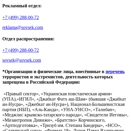
Рекламный отдел:
+7 (499) 288-00-72
reklama@sovsek.com
Отдел распространения:
+7 (499) 288-00-72
sovsek@sovsek.com
*Организации и физические лица, внесённные в
перечень
террористов и экстремистов, деятельность которых
запрещена в Российской Федерации:
«Правый сектор», «Украинская повстанческая армия»
(УПА),«ИГИЛ», «Джабхат Фатх аш-Шам» (бывшая «Джабхат
ан-Нусра», «Джебхат ан-Нусра»), Национал-Большевистская
партия (НБП), «Аль-Каида», «УНА-УНСО», «Талибан»,
«Меджлис крымско-татарского народа», «Свидетели Иеговы»,
«Мизантропик Дивижн», «Братство» Корчинского,
«Артподготовка», «Тризуб им. Степана Бандеры», «НСО»,
«Славянский союз», «Формат-18», Дуров Павел Валерьевич.