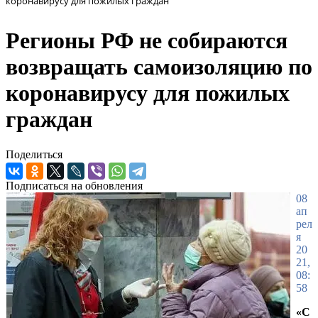
коронавирусу для пожилых граждан
Регионы РФ не собираются
возвращать самоизоляцию по
коронавирусу для пожилых
граждан
Поделиться
Подписаться на обновления
08
ап
рел
я
20
21,
08:
58
«С