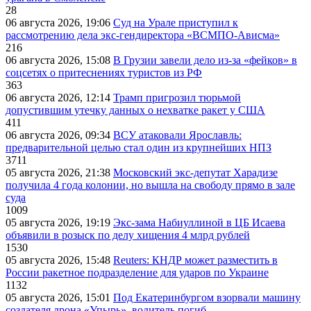
28
06 августа 2026, 19:06
Суд на Урале приступил к
рассмотрению дела экс-гендиректора «ВСМПО-Ависма»
216
06 августа 2026, 15:08
В Грузии завели дело из-за «фейков» в
соцсетях о притеснениях туристов из РФ
363
06 августа 2026, 12:14
Трамп пригрозил тюрьмой
допустившим утечку данных о нехватке ракет у США
411
06 августа 2026, 09:34
ВСУ атаковали Ярославль:
предварительной целью стал один из крупнейших НПЗ
3711
05 августа 2026, 21:38
Московский экс-депутат Харадизе
получила 4 года колонии, но вышла на свободу прямо в зале
суда
1009
05 августа 2026, 19:19
Экс-зама Набиуллиной в ЦБ Исаева
объявили в розыск по делу хищения 4 млрд рублей
1530
05 августа 2026, 15:48
Reuters: КНДР может разместить в
России ракетное подразделение для ударов по Украине
1132
05 августа 2026, 15:01
Под Екатеринбургом взорвали машину
создателя дрона «Упырь», водитель погиб