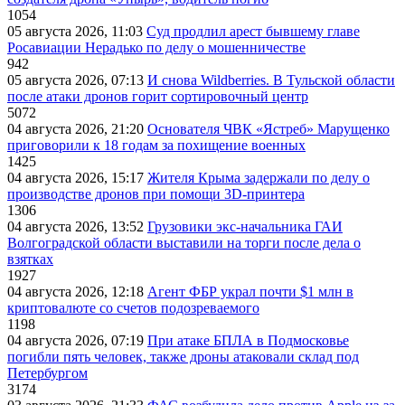
1054
05 августа 2026, 11:03
Суд продлил арест бывшему главе
Росавиации Нерадько по делу о мошенничестве
942
05 августа 2026, 07:13
И снова Wildberries. В Тульской области
после атаки дронов горит сортировочный центр
5072
04 августа 2026, 21:20
Основателя ЧВК «Ястреб» Марущенко
приговорили к 18 годам за похищение военных
1425
04 августа 2026, 15:17
Жителя Крыма задержали по делу о
производстве дронов при помощи 3D‑принтера
1306
04 августа 2026, 13:52
Грузовики экс-начальника ГАИ
Волгоградской области выставили на торги после дела о
взятках
1927
04 августа 2026, 12:18
Агент ФБР украл почти $1 млн в
криптовалюте со счетов подозреваемого
1198
04 августа 2026, 07:19
При атаке БПЛА в Подмосковье
погибли пять человек, также дроны атаковали склад под
Петербургом
3174