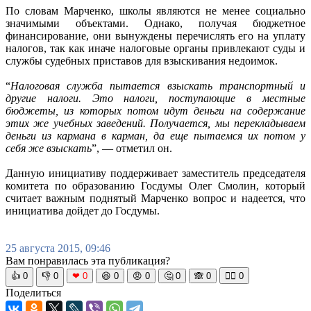
По словам Марченко, школы являются не менее социально
значимыми объектами. Однако, получая бюджетное
финансирование, они вынуждены перечислять его на уплату
налогов, так как иначе налоговые органы привлекают суды и
службы судебных приставов для взыскивания недоимок.
“
Налоговая служба пытается взыскать транспортный и
другие налоги. Это налоги, поступающие в местные
бюджеты, из которых потом идут деньги на содержание
этих же учебных заведений. Получается, мы перекладываем
деньги из кармана в карман, да еще пытаемся их потом у
себя же взыскать
”, — отметил он.
Данную инициативу поддерживает заместитель председателя
комитета по образованию Госдумы Олег Смолин, который
считает важным поднятый Марченко вопрос и надеется, что
инициатива дойдет до Госдумы.
25 августа 2015, 09:46
Вам понравилась эта публикация?
👍
0
👎
0
❤
0
😆
0
😡
0
🤔
0
🙈
0
🧘‍♀️
0
Поделиться