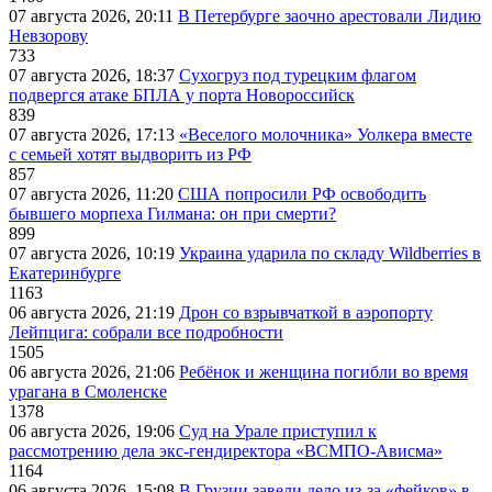
07 августа 2026, 20:11
В Петербурге заочно арестовали Лидию
Невзорову
733
07 августа 2026, 18:37
Сухогруз под турецким флагом
подвергся атаке БПЛА у порта Новороссийск
839
07 августа 2026, 17:13
«Веселого молочника» Уолкера вместе
с семьей хотят выдворить из РФ
857
07 августа 2026, 11:20
США попросили РФ освободить
бывшего морпеха Гилмана: он при смерти?
899
07 августа 2026, 10:19
Украина ударила по складу Wildberries в
Екатеринбурге
1163
06 августа 2026, 21:19
Дрон со взрывчаткой в аэропорту
Лейпцига: собрали все подробности
1505
06 августа 2026, 21:06
Ребёнок и женщина погибли во время
урагана в Смоленске
1378
06 августа 2026, 19:06
Суд на Урале приступил к
рассмотрению дела экс-гендиректора «ВСМПО-Ависма»
1164
06 августа 2026, 15:08
В Грузии завели дело из-за «фейков» в