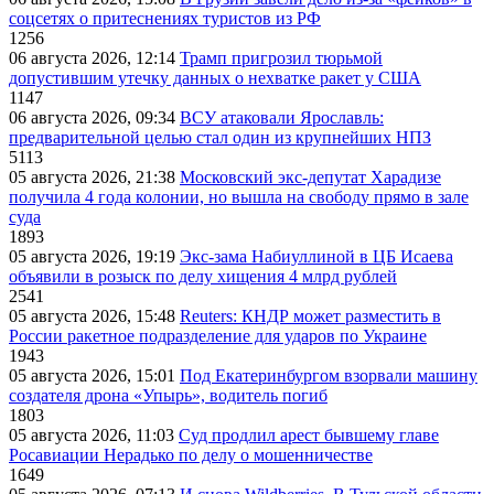
соцсетях о притеснениях туристов из РФ
1256
06 августа 2026, 12:14
Трамп пригрозил тюрьмой
допустившим утечку данных о нехватке ракет у США
1147
06 августа 2026, 09:34
ВСУ атаковали Ярославль:
предварительной целью стал один из крупнейших НПЗ
5113
05 августа 2026, 21:38
Московский экс-депутат Харадизе
получила 4 года колонии, но вышла на свободу прямо в зале
суда
1893
05 августа 2026, 19:19
Экс-зама Набиуллиной в ЦБ Исаева
объявили в розыск по делу хищения 4 млрд рублей
2541
05 августа 2026, 15:48
Reuters: КНДР может разместить в
России ракетное подразделение для ударов по Украине
1943
05 августа 2026, 15:01
Под Екатеринбургом взорвали машину
создателя дрона «Упырь», водитель погиб
1803
05 августа 2026, 11:03
Суд продлил арест бывшему главе
Росавиации Нерадько по делу о мошенничестве
1649