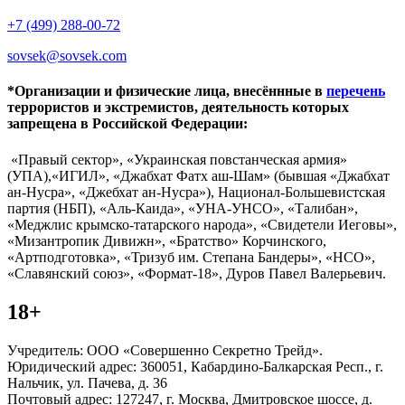
+7 (499) 288-00-72
sovsek@sovsek.com
*Организации и физические лица, внесённные в
перечень
террористов и экстремистов, деятельность которых
запрещена в Российской Федерации:
«Правый сектор», «Украинская повстанческая армия»
(УПА),«ИГИЛ», «Джабхат Фатх аш-Шам» (бывшая «Джабхат
ан-Нусра», «Джебхат ан-Нусра»), Национал-Большевистская
партия (НБП), «Аль-Каида», «УНА-УНСО», «Талибан»,
«Меджлис крымско-татарского народа», «Свидетели Иеговы»,
«Мизантропик Дивижн», «Братство» Корчинского,
«Артподготовка», «Тризуб им. Степана Бандеры», «НСО»,
«Славянский союз», «Формат-18», Дуров Павел Валерьевич.
18+
Учредитель: ООО «Совершенно Секретно Трейд».
Юридический адрес: 360051, Кабардино-Балкарская Респ., г.
Нальчик, ул. Пачева, д. 36
Почтовый адрес: 127247, г. Москва, Дмитровское шоссе, д.