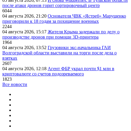
05 августа 2026, 07:13
И снова Wildberries. В Тульской области
после атаки дронов горит сортировочный центр
6044
04 августа 2026, 21:20
Основателя ЧВК «Ястреб» Марущенко
приговорили к 18 годам за похищение военных
2244
04 августа 2026, 15:17
Жителя Крыма задержали по делу о
производстве дронов при помощи 3D‑принтера
1964
04 августа 2026, 13:52
Грузовики экс-начальника ГАИ
Волгоградской области выставили на торги после дела о
взятках
2607
04 августа 2026, 12:18
Агент ФБР украл почти $1 млн в
криптовалюте со счетов подозреваемого
1823
Все новости