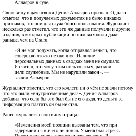
Аллаяров в суде.
Свою вину в даче взятки Денис Аллаяров признал. Однако
отметил, что в получаемых документах не было никаких
признаков, что они для служебного пользования. Журналист
несколько раз отметил, что эти же данные получали и другие
издания, в которых публикации по ним выходили даже
раньше, чем на Ura.ru.
«Я не мог подумать, когда отправлял деньги, что
совершаю что-то незаконное. Наличие
персональных данных в сводках меня не смущало.
Я считал, что могу этим пользоваться, раз мои
цели служебные. Мы не нарушали закон», —
заявил Аллаяров.
Журналист отметил, что его коллеги ни о чём не знали потому
что это были «внутрисемейные дела». Денис Аллаяров
добавил, что если бы это был бы не его дядя, то деньги за
информацию платить он бы не стал.
Ранее журналист свою вину отрицал.
«Изменения моей позиции вызваны тем, что при
задержании я ничего не понял. У меня был стресс.
Потом меня снова задержали уже вечером. Я