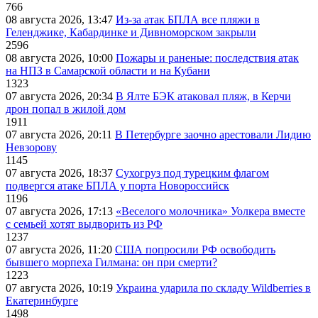
766
08 августа 2026, 13:47
Из-за атак БПЛА все пляжи в
Геленджике, Кабардинке и Дивноморском закрыли
2596
08 августа 2026, 10:00
Пожары и раненые: последствия атак
на НПЗ в Самарской области и на Кубани
1323
07 августа 2026, 20:34
В Ялте БЭК атаковал пляж, в Керчи
дрон попал в жилой дом
1911
07 августа 2026, 20:11
В Петербурге заочно арестовали Лидию
Невзорову
1145
07 августа 2026, 18:37
Сухогруз под турецким флагом
подвергся атаке БПЛА у порта Новороссийск
1196
07 августа 2026, 17:13
«Веселого молочника» Уолкера вместе
с семьей хотят выдворить из РФ
1237
07 августа 2026, 11:20
США попросили РФ освободить
бывшего морпеха Гилмана: он при смерти?
1223
07 августа 2026, 10:19
Украина ударила по складу Wildberries в
Екатеринбурге
1498