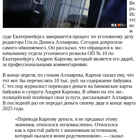
Ве
рх-
Ис
етс
ко
м
суде Екатеринбурга завершается процесс по уголовному делу
редактора Ura.ru Дениса Аллаярова. Сегодня допросили
самого обвиняемого. Он рассказал, что обращался к экс-
начальнику отдела уголовного розыска ОП № 10 по
Екатеринбургу Андрею Карпову, который является его дядей,
за профессиональными комментариями.
В конце апреля, по словам Аллаярова, Карпов сказал ему, что
тот мог бы перечислять 10 тыс. руб. на содержание бабушки.
С тех пор журналист переводил деньги на банковские карты
бабушки и супруги Андрея Карпова. В обмен на это экс-
полицейский пообещал свои услуги, рассказывает Аллаяров.
В последний раз он передал деньги своему дяде в конце марта
2025 года.
«Переводя Карпову деньги, я не предавал этому
значения, относился легкомысленно. Относился
как к простой работе с анонимным источником,
который оказался моим родственником», — сказал