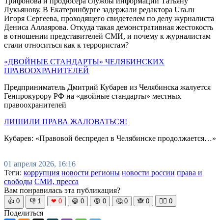
Трифонова и продюсера службы информации Татьяну
Лукьянову. В Екатеринбурге задержали редактора Ura.ru
Игоря Сергеева, проходящего свидетелем по делу журналиста
Дениса Аллаярова. Откуда такая демонстративная жестокость
в отношении представителей СМИ, и почему к журналистам
стали относиться как к террористам?
«ДВОЙНЫЕ СТАНДАРТЫ» ЧЕЛЯБИНСКИХ
ПРАВООХРАНИТЕЛЕЙ
Предприниматель Дмитрий Кубарев из Челябинска жалуется
Генпрокурору РФ на «двойные стандарты» местных
правоохранителей
ЛИШИЛИ ПРАВА ЖАЛОВАТЬСЯ!
Кубарев: «Правовой беспредел в Челябинске продолжается…»
01 апреля 2026, 16:16
Теги:
коррупция
новости регионы
новости россии
права и
свободы
СМИ, пресса
Вам понравилась эта публикация?
👍
0
👎
1
❤
0
😆
0
😡
0
🤔
0
🙈
0
🧘‍♀️
0
Поделиться