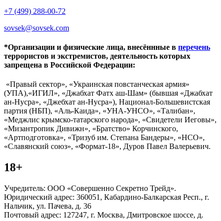
+7 (499) 288-00-72
sovsek@sovsek.com
*Организации и физические лица, внесённные в
перечень
террористов и экстремистов, деятельность которых
запрещена в Российской Федерации:
«Правый сектор», «Украинская повстанческая армия»
(УПА),«ИГИЛ», «Джабхат Фатх аш-Шам» (бывшая «Джабхат
ан-Нусра», «Джебхат ан-Нусра»), Национал-Большевистская
партия (НБП), «Аль-Каида», «УНА-УНСО», «Талибан»,
«Меджлис крымско-татарского народа», «Свидетели Иеговы»,
«Мизантропик Дивижн», «Братство» Корчинского,
«Артподготовка», «Тризуб им. Степана Бандеры», «НСО»,
«Славянский союз», «Формат-18», Дуров Павел Валерьевич.
18+
Учредитель: ООО «Совершенно Секретно Трейд».
Юридический адрес: 360051, Кабардино-Балкарская Респ., г.
Нальчик, ул. Пачева, д. 36
Почтовый адрес: 127247, г. Москва, Дмитровское шоссе, д.