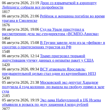
06 августа 2026, 21:19
Дрон со взрывчаткой в аэропорту
Лейпцига: собрали все подробности
1817
06 августа 2026, 21:06
Ребёнок и женщина погибли во время
урагана в Смоленске
1676
06 августа 2026, 19:06
Суд на Урале приступил к
рассмотрению дела экс-гендиректора «ВСМПО-Ависма»
1464
06 августа 2026, 15:08
В Грузии завели дело из-за «фейков» в
соцсетях о притеснениях туристов из РФ
1548
06 августа 2026, 12:14
Трамп пригрозил тюрьмой
допустившим утечку данных о нехватке ракет у США
1420
06 августа 2026, 09:34
ВСУ атаковали Ярославль:
предварительной целью стал один из крупнейших НПЗ
5430
05 августа 2026, 21:38
Московский экс-депутат Харадизе
получила 4 года колонии, но вышла на свободу прямо в зале
суда
2185
05 августа 2026, 19:19
Экс-зама Набиуллиной в ЦБ Исаева
объявили в розыск по делу хищения 4 млрд рублей
2877