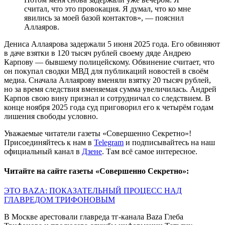
считал, что это провокация. Я думал, что ко мне
явились за моей базой контактов», — пояснил
Аллаяров.
Дениса Аллаярова задержали 5 июня 2025 года. Его обвиняют
в даче взятки в 120 тысяч рублей своему дяде Андрею
Карпову — бывшему полицейскому. Обвинение считает, что
он покупал сводки МВД для публикаций новостей в своём
медиа. Сначала Аллаярову вменяли взятку 20 тысяч рублей,
но за время следствия вменяемая сумма увеличилась. Андрей
Карпов свою вину признал и сотрудничал со следствием. В
конце ноября 2025 года суд приговорил его к четырём годам
лишения свободы условно.
Уважаемые читатели газеты «Совершенно Секретно»!
Присоединяйтесь к нам в
Telegram
и подписывайтесь на наш
официальный канал в
Дзене
. Там всё самое интересное.
Читайте на сайте газеты «Совершенно Секретно»:
ЭТО BAZA: ПОКАЗАТЕЛЬНЫЙ ПРОЦЕСС НАД
ГЛАВРЕДОМ ТРИФОНОВЫМ
В Москве арестовали главреда тг-канала Baza Глеба