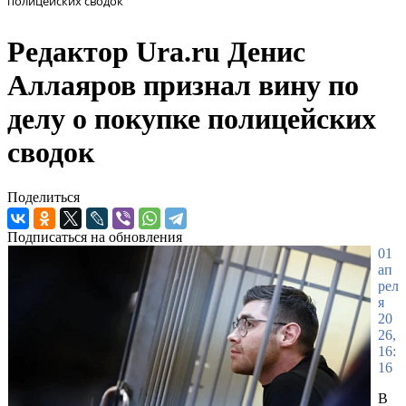
полицейских сводок
Редактор Ura.ru Денис
Аллаяров признал вину по
делу о покупке полицейских
сводок
Поделиться
Подписаться на обновления
01
ап
рел
я
20
26,
16:
16
В