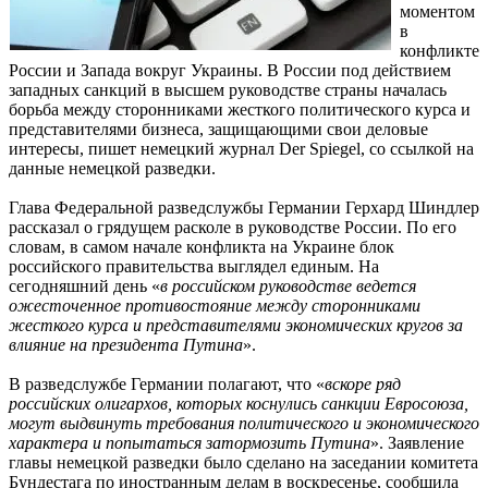
моментом
в
конфликте
России и Запада вокруг Украины. В России под действием
западных санкций в высшем руководстве страны началась
борьба между сторонниками жесткого политического курса и
представителями бизнеса, защищающими свои деловые
интересы, пишет немецкий журнал Der Spiegel, со ссылкой на
данные немецкой разведки.
Глава Федеральной разведслужбы Германии Герхард Шиндлер
рассказал о грядущем расколе в руководстве России. По его
словам, в самом начале конфликта на Украине блок
российского правительства выглядел единым. На
сегодняшний день «
в российском руководстве ведется
ожесточенное противостояние между сторонниками
жесткого курса и представителями экономических кругов за
влияние на президента Путина
».
В разведслужбе Германии полагают, что «
вскоре ряд
российских олигархов, которых коснулись санкции Евросоюза,
могут выдвинуть требования политического и экономического
характера и попытаться затормозить Путина
». Заявление
главы немецкой разведки было сделано на заседании комитета
Бундестага по иностранным делам в воскресенье, сообщила