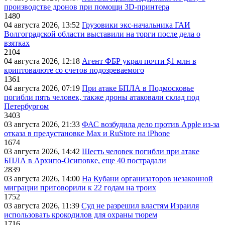
производстве дронов при помощи 3D‑принтера
1480
04 августа 2026, 13:52
Грузовики экс-начальника ГАИ
Волгоградской области выставили на торги после дела о
взятках
2104
04 августа 2026, 12:18
Агент ФБР украл почти $1 млн в
криптовалюте со счетов подозреваемого
1361
04 августа 2026, 07:19
При атаке БПЛА в Подмосковье
погибли пять человек, также дроны атаковали склад под
Петербургом
3403
03 августа 2026, 21:33
ФАС возбудила дело против Apple из-за
отказа в предустановке Max и RuStore на iPhone
1674
03 августа 2026, 14:42
Шесть человек погибли при атаке
БПЛА в Архипо-Осиповке, еще 40 пострадали
2839
03 августа 2026, 14:00
На Кубани организаторов незаконной
миграции приговорили к 22 годам на троих
1752
03 августа 2026, 11:39
Суд не разрешил властям Израиля
использовать крокодилов для охраны тюрем
1716