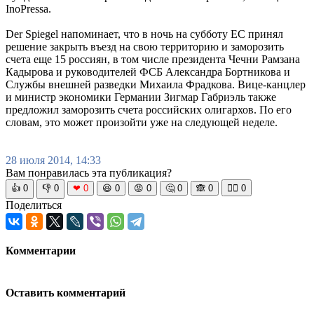
InoPressa.
Der Spiegel напоминает, что в ночь на субботу ЕС принял
решение закрыть въезд на свою территорию и заморозить
счета еще 15 россиян, в том числе президента Чечни Рамзана
Кадырова и руководителей ФСБ Александра Бортникова и
Службы внешней разведки Михаила Фрадкова. Вице-канцлер
и министр экономики Германии Зигмар Габриэль также
предложил заморозить счета российских олигархов. По его
словам, это может произойти уже на следующей неделе.
28 июля 2014, 14:33
Вам понравилась эта публикация?
👍
0
👎
0
❤
0
😆
0
😡
0
🤔
0
🙈
0
🧘‍♀️
0
Поделиться
Комментарии
Оставить комментарий