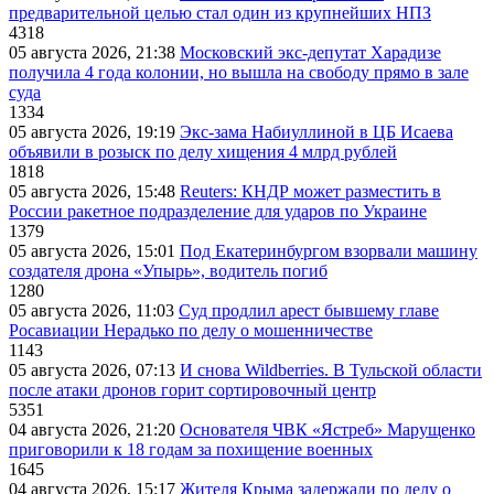
предварительной целью стал один из крупнейших НПЗ
4318
05 августа 2026, 21:38
Московский экс-депутат Харадизе
получила 4 года колонии, но вышла на свободу прямо в зале
суда
1334
05 августа 2026, 19:19
Экс-зама Набиуллиной в ЦБ Исаева
объявили в розыск по делу хищения 4 млрд рублей
1818
05 августа 2026, 15:48
Reuters: КНДР может разместить в
России ракетное подразделение для ударов по Украине
1379
05 августа 2026, 15:01
Под Екатеринбургом взорвали машину
создателя дрона «Упырь», водитель погиб
1280
05 августа 2026, 11:03
Суд продлил арест бывшему главе
Росавиации Нерадько по делу о мошенничестве
1143
05 августа 2026, 07:13
И снова Wildberries. В Тульской области
после атаки дронов горит сортировочный центр
5351
04 августа 2026, 21:20
Основателя ЧВК «Ястреб» Марущенко
приговорили к 18 годам за похищение военных
1645
04 августа 2026, 15:17
Жителя Крыма задержали по делу о