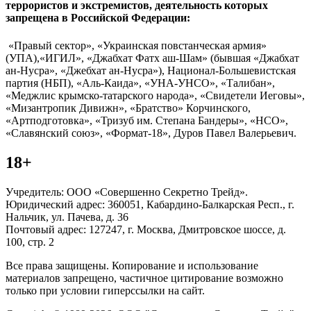
террористов и экстремистов, деятельность которых
запрещена в Российской Федерации:
«Правый сектор», «Украинская повстанческая армия»
(УПА),«ИГИЛ», «Джабхат Фатх аш-Шам» (бывшая «Джабхат
ан-Нусра», «Джебхат ан-Нусра»), Национал-Большевистская
партия (НБП), «Аль-Каида», «УНА-УНСО», «Талибан»,
«Меджлис крымско-татарского народа», «Свидетели Иеговы»,
«Мизантропик Дивижн», «Братство» Корчинского,
«Артподготовка», «Тризуб им. Степана Бандеры», «НСО»,
«Славянский союз», «Формат-18», Дуров Павел Валерьевич.
18+
Учредитель: ООО «Совершенно Секретно Трейд».
Юридический адрес: 360051, Кабардино-Балкарская Респ., г.
Нальчик, ул. Пачева, д. 36
Почтовый адрес: 127247, г. Москва, Дмитровское шоссе, д.
100, стр. 2
Все права защищены. Копирование и использование
материалов запрещено, частичное цитирование возможно
только при условии гиперссылки на сайт.